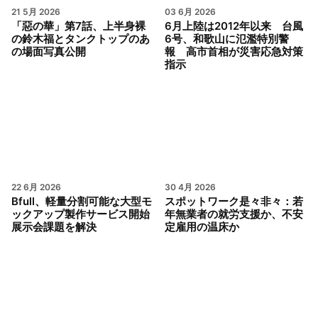
21 5月 2026
03 6月 2026
「惡の華」第7話、上半身裸
6月上陸は2012年以来 台風
の鈴木福とタンクトップのあ
6号、和歌山に氾濫特別警
の場面写真公開
報 高市首相が災害応急対策
指示
22 6月 2026
30 4月 2026
Bfull、軽量分割可能な大型モ
スポットワーク是々非々：若
ックアップ製作サービス開始
年無業者の就労支援か、不安
展示会課題を解決
定雇用の温床か