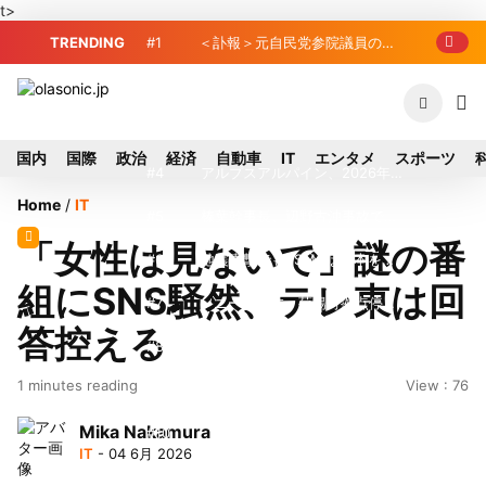
t>
TRENDING
#1
＜訃報＞元自民党参院議員の藤
野公孝氏が死去、78歳 妻は料理研究家
#2
東芝、かつてのライバル日立の
の真紀子氏
元社長が取締役に就任—再上場に向け視
#3
九州ガス、熊本地震で八代地区
国内
国際
政治
経済
自動車
IT
エンタメ
スポーツ
界良好
のガス供給停止 「2次災害防止」を理
#4
アルプスアルパイン、2026年8
Home
/
IT
由に
月1日付人事異動を発表
#5
榛葉幹事長、辺野古沖事故で
「女性は見ないで」謎の番
「地元メディアの報道不足」指摘 那覇
#6
地震直撃でもTSMCは熊本を見
組にSNS騒然、テレ東は回
訪問中
限らない…先端半導体工場建設は継続
#7
ソニー、熊本・菊陽町拠点停
答控える
止 復旧見通し立たず 半導体集積地に
#8
2026-27プレシーズンマッチ放
1 minutes reading
View : 76
懸念
送・配信日程まとめ
#9
窓破損で乗客の体が機外に吸い
Mika Nakamura
出される ギリシャ発航空機が緊急着陸
#10
トラスコ中山、取締役数見篤
IT
- 04 6月 2026
氏が退任