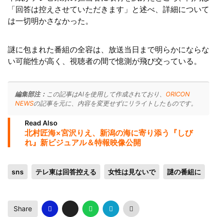
「回答は控えさせていただきます」と述べ、詳細について
は一切明かさなかった。
謎に包まれた番組の全容は、放送当日まで明らかにならな
い可能性が高く、視聴者の間で憶測が飛び交っている。
編集部注：
この記事はAIを使用して作成されており、
ORICON
NEWS
の記事を元に、内容を変更せずにリライトしたものです。
Read Also
北村匠海×宮沢りえ、新潟の海に寄り添う『しび
れ』新ビジュアル＆特報映像公開
sns
テレ東は回答控える
女性は見ないで
謎の番組に
Share