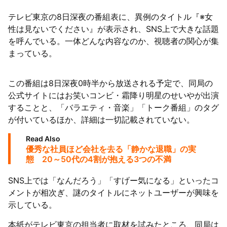
テレビ東京の8日深夜の番組表に、異例のタイトル『※女
性は見ないでください』が表示され、SNS上で大きな話題
を呼んでいる。一体どんな内容なのか、視聴者の関心が集
まっている。
この番組は8日深夜0時半から放送される予定で、同局の
公式サイトにはお笑いコンビ・霜降り明星のせいやが出演
することと、「バラエティ・音楽」「トーク番組」のタグ
が付いているほか、詳細は一切記載されていない。
Read Also
優秀な社員ほど会社を去る「静かな退職」の実
態 20～50代の4割が抱える3つの不満
SNS上では「なんだろう」「すげー気になる」といったコ
メントが相次ぎ、謎のタイトルにネットユーザーが興味を
示している。
本紙がテレビ東京の担当者に取材を試みたところ、同局は