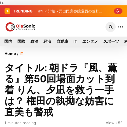
t>
TRENDING
#4
＜訃報＞元自民党参院議員の藤野公
孝氏が死去、78歳 妻は料理研究家の真
紀子氏
国内
国際
政治
経済
自動車
IT
エンタメ
スポーツ
Home
/
IT
タイトル: 朝ドラ『風、薫
る』第50回場面カット到
着 りん、夕凪を救う一手
は？ 権田の執拗な妨害に
直美も警戒
1 minutes reading
View : 52