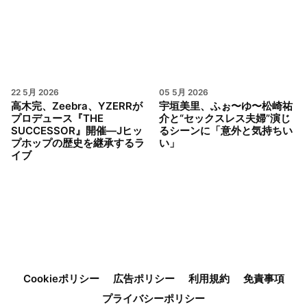
22 5月 2026
05 5月 2026
高木完、Zeebra、YZERRが
宇垣美里、ふぉ〜ゆ〜松崎祐
プロデュース『THE
介と“セックスレス夫婦”演じ
SUCCESSOR』開催—Jヒッ
るシーンに「意外と気持ちい
プホップの歴史を継承するラ
い」
イブ
Cookieポリシー
広告ポリシー
利用規約
免責事項
プライバシーポリシー