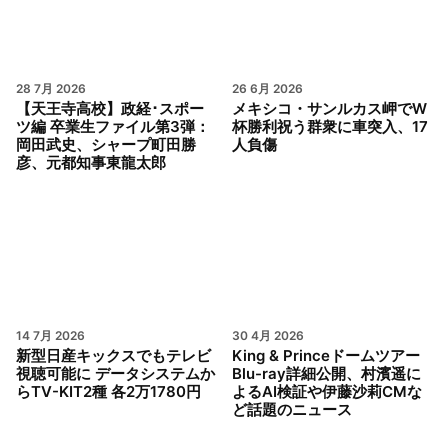
28 7月 2026
26 6月 2026
【天王寺高校】政経･スポー
メキシコ・サンルカス岬でW
ツ編 卒業生ファイル第3弾：
杯勝利祝う群衆に車突入、17
岡田武史、シャープ町田勝
人負傷
彦、元都知事東龍太郎
14 7月 2026
30 4月 2026
新型日産キックスでもテレビ
King & Princeドームツアー
視聴可能に データシステムか
Blu-ray詳細公開、村濱遥に
らTV-KIT2種 各2万1780円
よるAI検証や伊藤沙莉CMな
ど話題のニュース