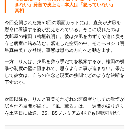
きない」発言で炎上も…本人は「怒っていない」
真相
今回公開された第50回の場面カットには、直美が夕凪を
懸命に看護する姿が捉えられている。そこに現れたのは、
女郎屋の権田（梅垣義明）。彼は夕凪を力ずくで連れ戻そ
うと病室に踏み込む。緊迫した空気の中、そこへヨシ（明
星真由美）が登場。事態は思わぬ方向へと動き出す。
一方、りんは、夕凪を救う手だてを模索するが、権田の横
暴や制度の壁に阻まれて、思うように事が進まない。果た
して彼女は、自らの信念と現実の狭間でどのような決断を
下すのか。
次回以降も、りんと直美それぞれの医療者としての覚悟が
試される展開が続く。『風、薫る』は、一週間の振り返り
を土曜日に放送。BS、BSプレミアム4Kでも視聴可能だ。