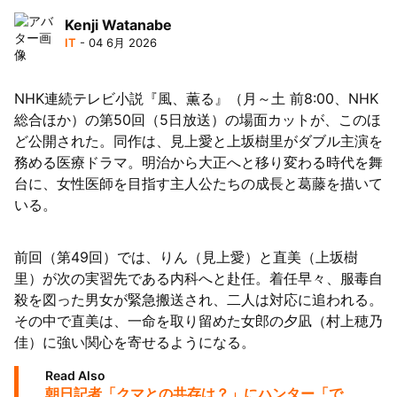
Kenji Watanabe
IT
- 04 6月 2026
NHK連続テレビ小説『風、薫る』（月～土 前8:00、NHK
総合ほか）の第50回（5日放送）の場面カットが、このほ
ど公開された。同作は、見上愛と上坂樹里がダブル主演を
務める医療ドラマ。明治から大正へと移り変わる時代を舞
台に、女性医師を目指す主人公たちの成長と葛藤を描いて
いる。
前回（第49回）では、りん（見上愛）と直美（上坂樹
里）が次の実習先である内科へと赴任。着任早々、服毒自
殺を図った男女が緊急搬送され、二人は対応に追われる。
その中で直美は、一命を取り留めた女郎の夕凪（村上穂乃
佳）に強い関心を寄せるようになる。
Read Also
朝日記者「クマとの共存は？」にハンター「で