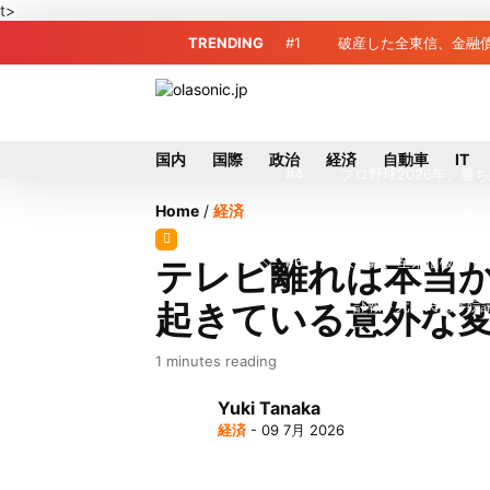
t>
TRENDING
#1
破産した全東信、金融債
#2
全東信破産、金融庁が
#3
破産した全東信、債権
国内
国際
政治
経済
自動車
IT
#4
プロ野球2026年、勝
Home
/
経済
#5
全東信破産、2つの事
#6
東和銀、全東信破産で8
テレビ離れは本当
起きている意外な
#7
＜訃報＞元自民党参院
#8
東芝、かつてのライバ
1 minutes reading
#9
九州ガス、熊本地震で
Yuki Tanaka
経済
- 09 7月 2026
#10
犬猫食禁止法案、維新