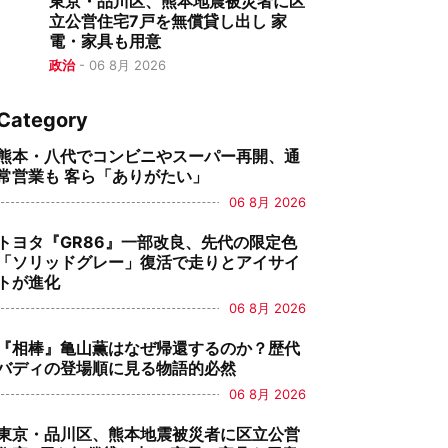
東京・品川区、熊本地震被災者に区
立公営住宅7戸を無償貸し出し 家
電・家具も用意
政治
-
06 8月 2026
Category
熊本・八代でコンビニやスーパー再開、通
常営業も 客ら「ありがたい」
06 8月 2026
トヨタ『GR86』一部改良、先代の限定色
「ソリッドグレー」復活で走りとアイサイ
トが進化
06 8月 2026
『相棒』亀山薫はなぜ帰還するのか？歴代
バディの登場順に見る物語的必然
06 8月 2026
東京・品川区、熊本地震被災者に区立公営