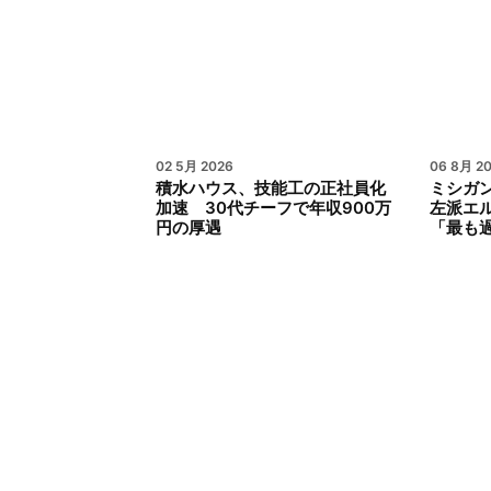
02 5月 2026
06 8月 2
積水ハウス、技能工の正社員化
ミシガ
加速 30代チーフで年収900万
左派エ
円の厚遇
「最も