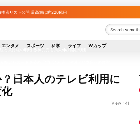
権者リスト公開 最高額は約220億円
融資先金融機関への影響調査開始
者63金融機関リスト判明 銀行が半数、最大は近畿産業信組
エンタメ
スポーツ
科学
ライフ
Wカップ
ち組と負け組の明暗 阪神完売も動員伸び悩む球団
件が招いたカード決済の「駆け込み寺」消滅と飲食店への影響
0億円回収リスク 来期58.6億円を引き当て
か？日本人のテレビ利用に
変化
議員の藤野公孝氏が死去、78歳 妻は料理研究家の真紀子氏
ル日立の元社長が取締役に就任—再上場に向け視界良好
View : 41
八代地区のガス供給停止 「2次災害防止」を理由に
が各党と調整 中華料理店の提供に懸念