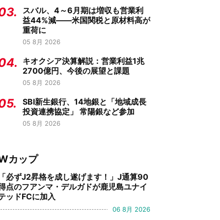
03.
スバル、4～6月期は増収も営業利
益44%減——米国関税と原材料高が
重荷に
05 8月 2026
04.
キオクシア決算解説：営業利益1兆
2700億円、今後の展望と課題
05 8月 2026
05.
SBI新生銀行、14地銀と「地域成長
投資連携協定」 常陽銀など参加
05 8月 2026
Wカップ
「必ずJ2昇格を成し遂げます！」J通算90
得点のフアンマ・デルガドが鹿児島ユナイ
テッドFCに加入
06 8月 2026