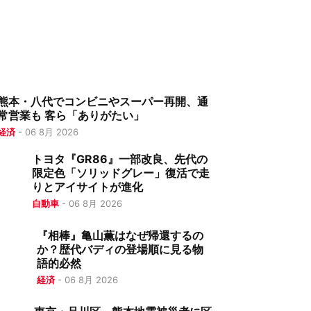
熊本・八代でコンビニやスーパー再開、通
常営業も 客ら「ありがたい」
経済
-
06 8月 2026
トヨタ『GR86』一部改良、先代の
限定色「ソリッドグレー」復活で走
りとアイサイトが進化
自動車
-
06 8月 2026
『相棒』亀山薫はなぜ帰還するの
か？歴代バディの登場順に見る物
語的必然
経済
-
06 8月 2026