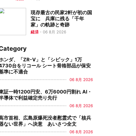
現存最古の民家2軒が初の国
宝に 兵庫に残る「千年
家」の軌跡と奇跡
経済
-
06 8月 2026
Category
ホンダ、「ZR-V」と「シビック」1万
4730台をリコール シート骨格部品が保安
基準に不適合
06 8月 2026
東証一時1200円安、6万6000円割れ AI・
半導体で利益確定売り先行
06 8月 2026
高市首相、広島原爆死没者慰霊式で「核兵
器ない世界」へ決意 あいさつ全文
06 8月 2026