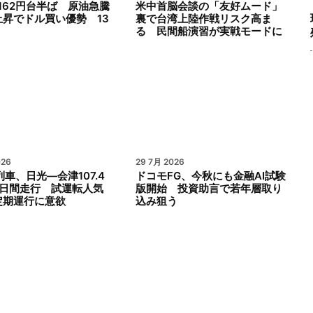
162円台半ば 原油急騰
米中首脳会談の「友好ムード」
上昇でドル買い優勢 13
裏で台湾上陸作戦リスク高ま
る 民間船演習が実戦モードに
026
29 7月 2026
列車、日光―会津107.4
ドコモFG、今秋にも金融AI試験
2日間走行 試運転人気
版開始 投資助言で若年層取り
定期運行に意欲
込み狙う