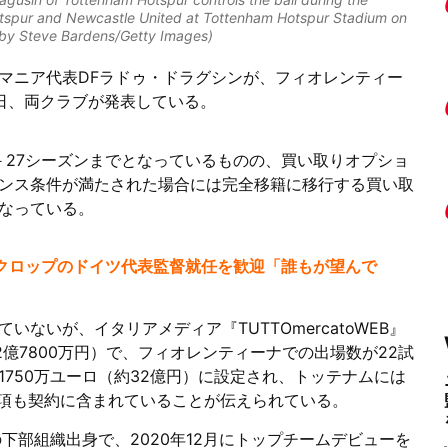
spur and Newcastle United at Tottenham Hotspur Stadium on
 by Steve Bardens/Getty Images)
マニア代表DFラドゥ・ドラグシンが、フィオレンティー
日、両クラブが発表している。
－27シーズンまでとなっているものの、買い取りオプショ
ンス条件が満たされた場合には完全移籍に移行する買い取
なっている。
クロップのドイツ代表監督就任を歓迎「誰もが望んで
ないが、イタリアメディア『TUTTOmercatoWEB』
2億7800万円）で、フィオレンティーナでの出場数が22試
750万ユーロ（約32億円）に設定され、トッテナムには
条項も契約に含まれていることが伝えられている。
下部組織出身で、2020年12月にトップチームデビューを