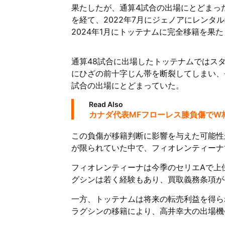
果たしたが、通算4試合の出場にとどまっ
を経て、2022年7月にジェノアにレンタ
2024年1月にトッテナムに完全移籍を果
通算48試合に出場したトッテナムではスタ
にひざの前十字じん帯を断裂してしまい、長
試合の出場にとどまっていた。
Read Also
カナダ代表MFフローレス膝負傷でW
この負傷が移籍判断に影響を与えた可能性
が限られていた中で、フィオレンティーナ
フィオレンティーナは今季のセリエAで上
グシンは若く経験もあり、買取義務条項が
一方、トッテナムは将来の転売利益を得ら
ラグシンの移籍により、高井幸大の出場機