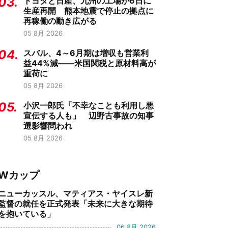
03.
トヨタと日産、九州の工場が6日に
生産再開 熊本地震で停止の拠点に
再稼働の動き広がる
05 8月 2026
04.
スバル、4～6月期は増収も営業利
益44%減——米国関税と原材料高が
重荷に
05 8月 2026
05.
小沢一郎氏「不幸なことも利用し悪
宣伝する人も」 辺野古事故の知事
選影響問われ
05 8月 2026
Wカップ
ニューカッスル、マティアス・ヤイスレ新
監督の就任を正式発表「未来に大きな期待
を抱いている」
06 8月 2026