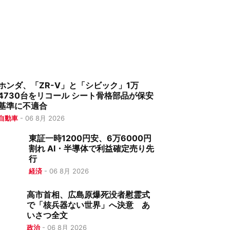
ホンダ、「ZR-V」と「シビック」1万
4730台をリコール シート骨格部品が保安
基準に不適合
自動車
-
06 8月 2026
東証一時1200円安、6万6000円
割れ AI・半導体で利益確定売り先
行
経済
-
06 8月 2026
高市首相、広島原爆死没者慰霊式
で「核兵器ない世界」へ決意 あ
いさつ全文
政治
-
06 8月 2026