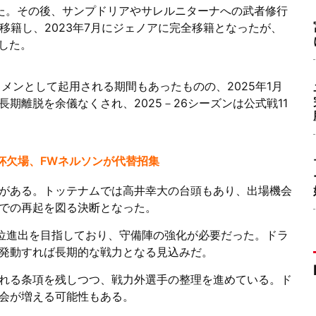
た。その後、サンプドリアやサレルニターナへの武者修行
ル移籍し、2023年7月にジェノアに完全移籍となったが、
たした。
メンとして起用される期間もあったものの、2025年1月
期離脱を余儀なくされ、2025－26シーズンは公式戦11
杯欠場、FWネルソンが代替招集
がある。トッテナムでは高井幸大の台頭もあり、出場機会
での再起を図る決断となった。
位進出を目指しており、守備陣の強化が必要だった。ドラ
発動すれば長期的な戦力となる見込みだ。
れる条項を残しつつ、戦力外選手の整理を進めている。ド
会が増える可能性もある。