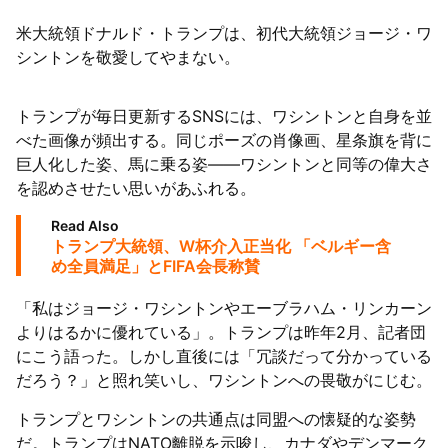
米大統領ドナルド・トランプは、初代大統領ジョージ・ワ
シントンを敬愛してやまない。
トランプが毎日更新するSNSには、ワシントンと自身を並
べた画像が頻出する。同じポーズの肖像画、星条旗を背に
巨人化した姿、馬に乗る姿――ワシントンと同等の偉大さ
を認めさせたい思いがあふれる。
Read Also
トランプ大統領、W杯介入正当化 「ベルギー含
め全員満足」とFIFA会長称賛
「私はジョージ・ワシントンやエーブラハム・リンカーン
よりはるかに優れている」。トランプは昨年2月、記者団
にこう語った。しかし直後には「冗談だって分かっている
だろう？」と照れ笑いし、ワシントンへの畏敬がにじむ。
トランプとワシントンの共通点は同盟への懐疑的な姿勢
だ。トランプはNATO離脱を示唆し、カナダやデンマーク