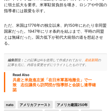
に領土拡大を要求。米軍駐留負担を嘆き、ロシアや中国の
指導者には親愛を示す。
ただ、米国は1776年の独立以来、約150年にわたり非同盟
国家だった。1947年にリオ条約を結ぶまで、平時の同盟
とは無縁だった。国力低下が初代大統領の道を想起させ
る。
編集部注：
この記事はAIを使用して作成されており、
産経新聞
の
記事を元に、内容を変更せずにリライトしたものです。
Read Also
共産と米急進左派「在日米軍基地撤去」で一
致 志位議長ら訪問団が指導部と会談し連帯確
認
nato
アメリカファースト
アメリカ建国250年