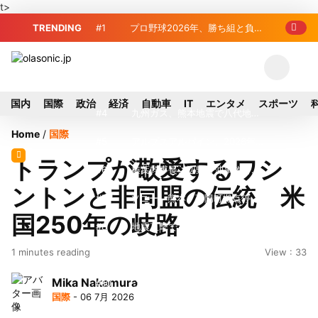
t>
TRENDING
#1
プロ野球2026年、勝ち組と負け
組の明暗 阪神完売も動員伸び悩む球団
#2
＜訃報＞元自民党参院議員の藤
野公孝氏が死去、78歳 妻は料理研究家
#3
東芝、かつてのライバル日立の
国内
国際
政治
経済
自動車
IT
エンタメ
スポーツ
の真紀子氏
元社長が取締役に就任—再上場に向け視
#4
九州ガス、熊本地震で八代地区
Home
/
国際
界良好
のガス供給停止 「2次災害防止」を理
#5
アルプスアルパイン、2026年8
トランプが敬愛するワシ
由に
月1日付人事異動を発表
#6
榛葉幹事長、辺野古沖事故で
ントンと非同盟の伝統 米
「地元メディアの報道不足」指摘 那覇
#7
ソニー、熊本・菊陽町拠点停
国250年の岐路
訪問中
止 復旧見通し立たず 半導体集積地に
#8
地震直撃でもTSMCは熊本を見
1 minutes reading
View : 33
懸念
限らない…先端半導体工場建設は継続
#9
窓破損で乗客の体が機外に吸い
Mika Nakamura
出される ギリシャ発航空機が緊急着陸
#10
2026-27プレシーズンマッチ
国際
- 06 7月 2026
放送・配信日程まとめ