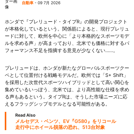
自動車
- 09 7月 2026
ホンダで『プレリュード・タイプR』の開発プロジェクト
が本格化しているという。関係筋によると、現行プレリュ
ードに対して、欧州を中心に「より本格的なスポーツモデ
ルを求める声」が高まっており、北米でも価格に対するパ
フォーマンス不足を指摘する意見が少なくない……。
プレリュードは、ホンダが新たなグローバルスポーツクー
ペとして位置付ける戦略モデルだ。欧州では「S+ Shift」
を採用した次世代スポーツハイブリッドとして高い関心を
集めているいっぽう、北米では、より高性能な仕様を求め
る声もあるという。タイプRは、そうした市場ニーズに応
えるフラッグシップモデルとなる可能性がある。
Read Also
メルセデス・ベンツ、EV『G580』をリコール
走行中にホイール脱落の恐れ、513台対象