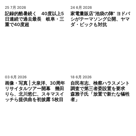
25 7月 2026
24 6月 2026
記録的酷暑続く 40度以上5
家電量販店“池袋の陣” ヨドバ
日連続で過去最長 岐阜・三
シがテーマソング公開、ヤマ
重で40度超
ダ・ビックも対抗
03 6月 2026
18 6月 2026
画像・写真 | 大泉洋、30周年
自民有志、検察ハラスメント
リサイタルツアー開幕 幾田
調査で第三者委設置を要求
りら、北川悠仁、スキマスイ
森雅子氏「放置で新たな犠牲
ッチら提供曲を初披露 5枚目
者」