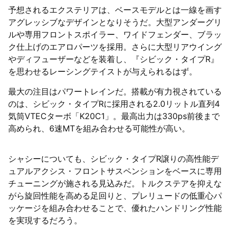
予想されるエクステリアは、ベースモデルとは一線を画す
アグレッシブなデザインとなりそうだ。大型アンダーグリ
ルや専用フロントスポイラー、ワイドフェンダー、ブラッ
ク仕上げのエアロパーツを採用。さらに大型リアウイング
やディフューザーなどを装着し、『シビック・タイプR』
を思わせるレーシングテイストが与えられるはず。
最大の注目はパワートレインだ。搭載が有力視されている
のは、シビック・タイプRに採用される2.0リットル直列4
気筒VTECターボ「K20C1」。最高出力は330ps前後まで
高められ、6速MTを組み合わせる可能性が高い。
シャシーについても、シビック・タイプR譲りの高性能デ
ュアルアクシス・フロントサスペンションをベースに専用
チューニングが施される見込みだ。トルクステアを抑えな
がら旋回性能を高める足回りと、プレリュードの低重心パ
ッケージを組み合わせることで、優れたハンドリング性能
を実現するだろう。