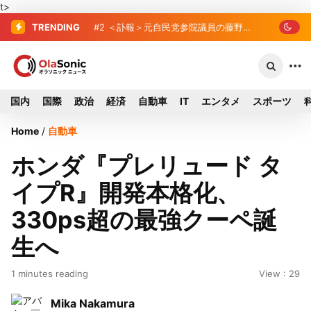
t>
TRENDING
#2
#3
＜訃報＞元自民党参院議員の藤野
東芝、かつてのライバル日立の元
公孝氏が死去、78歳 妻は料理研究家の
社長が取締役に就任—再上場に向け視界
真紀子氏
良好
国内
国際
政治
経済
自動車
IT
エンタメ
スポーツ
Home
/
自動車
ホンダ『プレリュード タ
イプR』開発本格化、
330ps超の最強クーペ誕
生へ
1 minutes reading
View : 29
Mika Nakamura