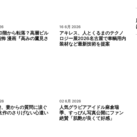
26
16 6月 2026
20階から転落？高層ビル
アキレス、人とくるまのテクノ
恐怖 漫画『高みの鷹見さ
ロジー展2026名古屋で車輌用内
装材など最新技術を提案
26
02 6月 2026
俊、妻からの質問に涙ぐ
人気グラビアアイドル麻倉瑞
野太作のさりげない心遣い
季、すっぴん写真公開にファン
絶賛「肌艶が良くて好感」