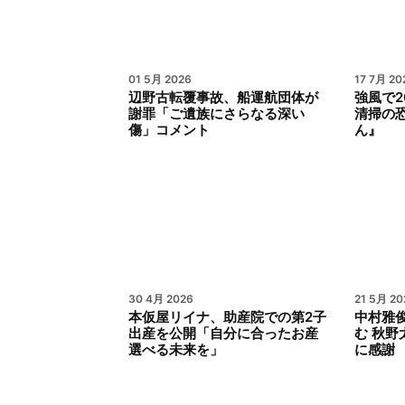
01 5月 2026
17 7月 20
辺野古転覆事故、船運航団体が
強風で
謝罪「ご遺族にさらなる深い
清掃の
傷」コメント
ん』
30 4月 2026
21 5月 20
本仮屋リイナ、助産院での第2子
中村雅
出産を公開「自分に合ったお産
む 秋
選べる未来を」
に感謝