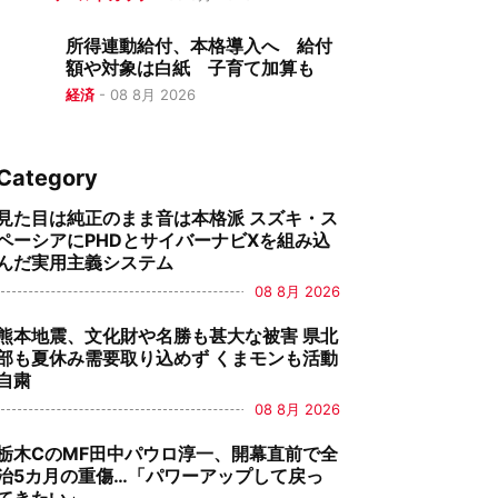
所得連動給付、本格導入へ 給付
額や対象は白紙 子育て加算も
経済
-
08 8月 2026
Category
見た目は純正のまま音は本格派 スズキ・ス
ペーシアにPHDとサイバーナビXを組み込
んだ実用主義システム
08 8月 2026
熊本地震、文化財や名勝も甚大な被害 県北
部も夏休み需要取り込めず くまモンも活動
自粛
08 8月 2026
栃木CのMF田中パウロ淳一、開幕直前で全
治5カ月の重傷…「パワーアップして戻っ