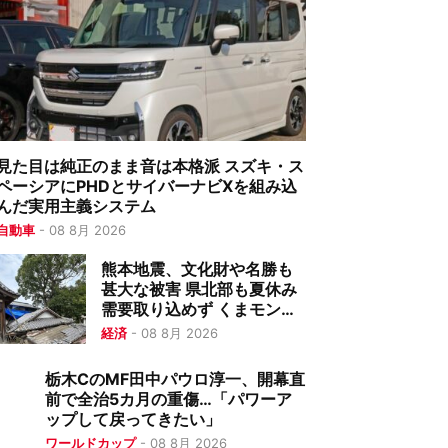
見た目は純正のまま音は本格派 スズキ・ス
ペーシアにPHDとサイバーナビXを組み込
んだ実用主義システム
自動車
-
08 8月 2026
熊本地震、文化財や名勝も
甚大な被害 県北部も夏休み
需要取り込めず くまモンも
活動自粛
経済
-
08 8月 2026
栃木CのMF田中パウロ淳一、開幕直
前で全治5カ月の重傷…「パワーア
ップして戻ってきたい」
ワールドカップ
-
08 8月 2026