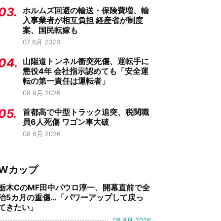
03.
ホルムズ回避の輸送・保険費増、輸
入事業者が相互負担 経産省が制度
案、国民転嫁も
07 8月 2026
04.
山陽道トンネル衝突死傷、運転手に
懲役4年 会社指示認めても「安全運
転の第一責任は運転者」
08 8月 2026
05.
首都高で中型トラック追突、税関職
員6人死傷 ワゴン車大破
08 8月 2026
Wカップ
栃木CのMF田中パウロ淳一、開幕直前で全
治5カ月の重傷…「パワーアップして戻っ
てきたい」
08 8月 2026