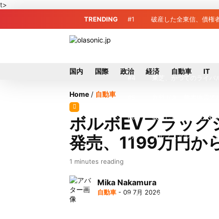
t>
TRENDING
#1
破産した全東信、債権
#2
プロ野球2026年、勝
#3
＜訃報＞元自民党参院
国内
国際
政治
経済
自動車
IT
#4
東芝、かつてのライバ
Home
/
自動車
#5
九州ガス、熊本地震で
#6
破産したカード決済代行
ボルボEVフラッグシ
発売、1199万円か
#7
アルプスアルパイン、2
#8
榛葉幹事長、辺野古沖
1 minutes reading
#9
ソニー、熊本・菊陽町
Mika Nakamura
自動車
- 09 7月 2026
#10
窓破損で乗客の体が機