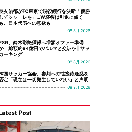
長友佑都がFC東京で現役続行を決断「優勝
してシャーレを」…W杯後は引退に傾く
も、日本代表への意欲も
08 8月 2026
PSG、鈴木彩艶獲得へ増額オファー準備
か 総額約64億円でパルマと交渉か | サッ
カーキング
08 8月 2026
韓国サッカー協会、審判への性接待疑惑を
否定「現在は一切発生していない」と声明
08 8月 2026
Latest Post