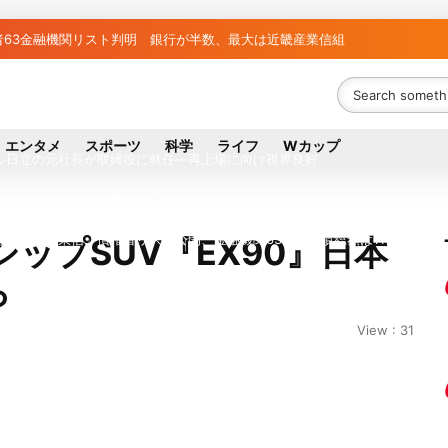
者63金融機関リスト判明 銀行が半数、最大は近畿産業信組
ち組と負け組の明暗 阪神完売も動員伸び悩む球団
議員の藤野公孝氏が死去、78歳 妻は料理研究家の真紀子氏
エンタメ
スポーツ
科学
ライフ
Wカップ
ル日立の元社長が取締役に就任—再上場に向け視界良好
八代地区のガス供給停止 「2次災害防止」を理由に
大手「全東信」債権者リスト公開、金融機関63者の負債総額は1151億円
ップSUV『EX90』日本
ら
026年8月1日付人事異動を発表
事故で「地元メディアの報道不足」指摘 那覇訪問中
View : 31
拠点停止 復旧見通し立たず 半導体集積地に懸念
外に吸い出される ギリシャ発航空機が緊急着陸