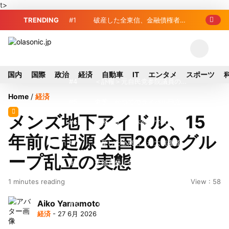
t>
TRENDING
#1
破産した全東信、金融債権者リ
スト公開 最高額は約220億円
#2
破産した全東信、債権者63金融
機関リスト判明 銀行が半数、最大は近
#3
プロ野球2026年、勝ち組と負
国内
国際
政治
経済
自動車
IT
エンタメ
スポーツ
畿産業信組
け組の明暗 阪神完売も動員伸び悩む球
#4
＜訃報＞元自民党参院議員の藤
Home
/
経済
団
野公孝氏が死去、78歳 妻は料理研究家
#5
東芝、かつてのライバル日立の
メンズ地下アイドル、15
の真紀子氏
元社長が取締役に就任—再上場に向け視
#6
九州ガス、熊本地震で八代地区
年前に起源 全国2000グル
界良好
のガス供給停止 「2次災害防止」を理
#7
破産した全東信、最大債権者は
ープ乱立の実態
由に
近畿産業信組の219億円 地銀やノンバ
#8
犬猫食禁止法案、維新が各党と
1 minutes reading
View : 58
ンクにも影響拡大
調整 中華料理店の提供に懸念
#9
トイレの暑さ対策に最適？ 山善
Aiko Yamamoto
「人感センサー搭載ファン付LEDミニラ
#10
破産したカード決済代行大手
経済
- 27 6月 2026
イト」を試してみた
「全東信」債権者リスト公開、金融機関