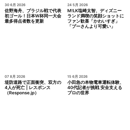
30 6月 2026
24 5月 2026
佐野海舟、ブラジル戦で代表
M!LK塩崎太智、ディズニー
初ゴール！日本W杯同一大会
ランド満喫の笑顔ショットに
最多得点者数を更新
ファン歓喜「かわいすぎ」
「プーさんより可愛い」
07 8月 2026
15 6月 2026
堤防道路で正面衝突、双方の
小田急の本物電車運転体験、
4人が死亡 | レスポンス
40代記者が挑戦 安全支える
（Response.jp）
プロの世界