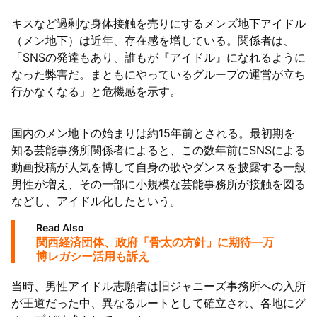
キスなど過剰な身体接触を売りにするメンズ地下アイドル
63者の負債総額は1151億円
（メン地下）は近年、存在感を増している。関係者は、
「SNSの発達もあり、誰もが『アイドル』になれるように
なった弊害だ。まともにやっているグループの運営が立ち
行かなくなる」と危機感を示す。
国内のメン地下の始まりは約15年前とされる。最初期を
知る芸能事務所関係者によると、この数年前にSNSによる
動画投稿が人気を博して自身の歌やダンスを披露する一般
男性が増え、その一部に小規模な芸能事務所が接触を図る
などし、アイドル化したという。
Read Also
関西経済団体、政府「骨太の方針」に期待—万
博レガシー活用も訴え
当時、男性アイドル志願者は旧ジャニーズ事務所への入所
が王道だった中、異なるルートとして確立され、各地にグ