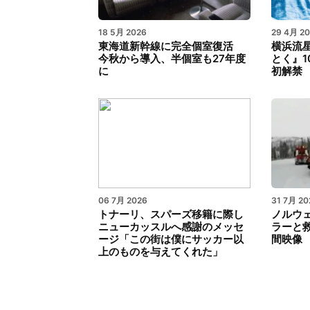
18 5月 2026
29 4月 2
東海道新幹線に完全個室復活
横浜流
今秋から導入、半個室も27年度
とく』1
に
初解禁
06 7月 2026
31 7月 20
トナーリ、スパーズ移籍に際し
ノルウ
ニューカッスルへ感謝のメッセ
ラーと
ージ「この街は僕にサッカー以
間映像
上のものを与えてくれた」