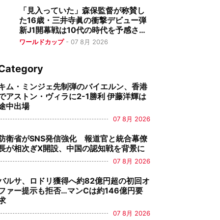
「見入っていた」森保監督が称賛し
た16歳・三井寺眞の衝撃デビュー弾
新J1開幕戦は10代の時代を予感させ
る一戦に
ワールドカップ
-
07 8月 2026
Category
キム・ミンジェ先制弾のバイエルン、香港
でアストン・ヴィラに2-1勝利 伊藤洋輝は
途中出場
07 8月 2026
防衛省がSNS発信強化 報道官と統合幕僚
長が相次ぎX開設、中国の認知戦を背景に
07 8月 2026
バルサ、ロドリ獲得へ約82億円超の初回オ
ファー提示も拒否…マンCは約146億円要
求
07 8月 2026