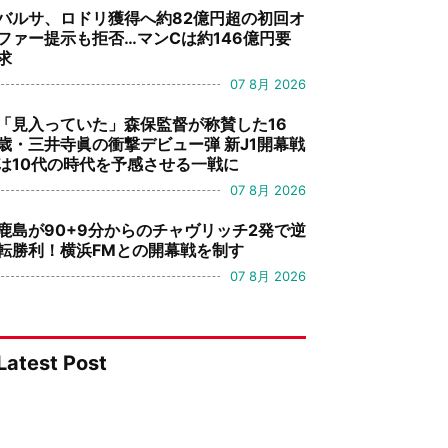
バルサ、ロドリ獲得へ約82億円超の初回オ
ファー提示も拒否…マンCは約146億円要
求
07 8月 2026
「見入っていた」森保監督が称賛した16
歳・三井寺眞の衝撃デビュー弾 新J1開幕戦
は10代の時代を予感させる一戦に
07 8月 2026
鹿島が90+9分からのチャヴリッチ2発で逆
転勝利！横浜FMとの開幕戦を制す
07 8月 2026
Latest Post