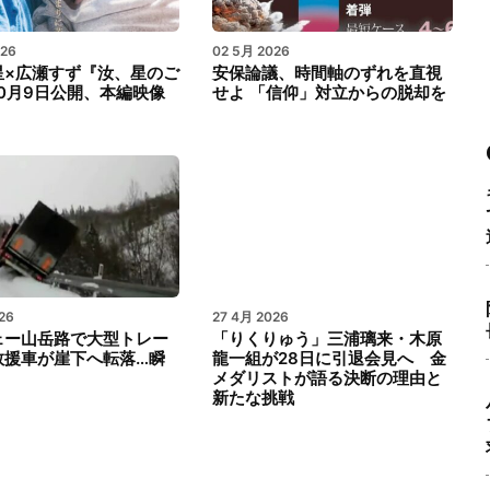
026
02 5月 2026
星×広瀬すず『汝、星のご
安保論議、時間軸のずれを直視
0月9日公開、本編映像
せよ 「信仰」対立からの脱却を
26
27 4月 2026
ェー山岳路で大型トレー
「りくりゅう」三浦璃来・木原
救援車が崖下へ転落…瞬
龍一組が28日に引退会見へ 金
メダリストが語る決断の理由と
新たな挑戦