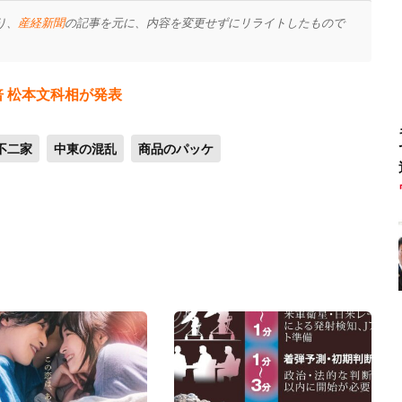
り、
産経新聞
の記事を元に、内容を変更せずにリライトしたもので
倍 松本文科相が発表
不二家
中東の混乱
商品のパッケ