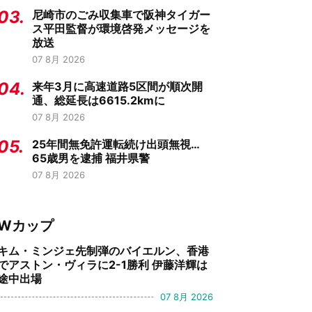
03.
尼崎市のごみ収集車で阪神タイガー
ス平田監督が環境啓発メッセージを
放送
07 8月 2026
04.
来年3月に高速道路5区間が順次開
通、総延長は6615.2kmに
07 8月 2026
05.
25年間無免許運転続け出頭無視…
65歳男を逮捕 福井県警
07 8月 2026
Wカップ
キム・ミンジェ先制弾のバイエルン、香港
でアストン・ヴィラに2-1勝利 伊藤洋輝は
途中出場
07 8月 2026