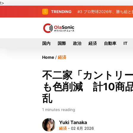
t>
TRENDING
#3
プロ野球2026年、勝ち組
国内
国際
政治
経済
自動車
IT
Home
/
経済
不二家「カントリ
も色削減 計10商
乱
1 minutes reading
Yuki Tanaka
経済
- 02 6月 2026