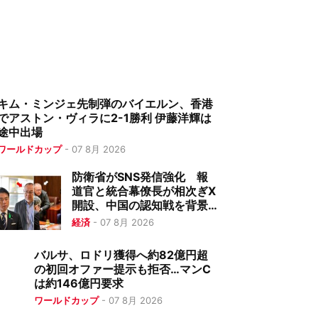
キム・ミンジェ先制弾のバイエルン、香港
でアストン・ヴィラに2-1勝利 伊藤洋輝は
途中出場
ワールドカップ
-
07 8月 2026
防衛省がSNS発信強化 報
道官と統合幕僚長が相次ぎX
開設、中国の認知戦を背景
に
経済
-
07 8月 2026
バルサ、ロドリ獲得へ約82億円超
の初回オファー提示も拒否…マンC
は約146億円要求
ワールドカップ
-
07 8月 2026