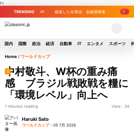
t>
TRENDING
#1
破産した全東信、金融債権者リ
、金融庁が融資先金
スト公開 最高額は約220億円
査開始
国内
国際
政治
経済
自動車
IT
エンタメ
スポーツ
Home
/
ワールドカップ
中村敬斗、W杯の重み痛
感 ブラジル戦敗戦を糧に
「環境レベル」向上へ
1 minutes reading
View : 34
Haruki Sato
ワールドカップ
- 05 7月 2026