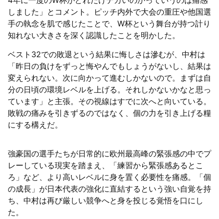
4年に一度のW杯がどれだけデカいのかっていうのは痛感
しました」とコメント。ピッチ内外で大会の重圧や他国選
手の執念を肌で感じたことで、W杯という舞台が持つ計り
知れない大きさを深く認識したことを明かした。
ベスト32での敗退という結果に悔しさは滲むが、中村は
「昨日の負けをずっと悔やんでもしょうがないし、結果は
変えられない。次に向かって進むしかないので。まずは自
分の日頃の環境レベルを上げる。それしかないかなと思っ
ています」と主張。その視線はすでに次へと向いている。
敗戦の痛みを引きずるのではなく、個の力を引き上げる糧
にする構えだ。
強豪国の選手たちが日常的に欧州最高峰の緊張感の中でプ
レーしている現実を踏まえ、「練習から緊張感あるとこ
ろ」など、より高いレベルに身を置く必要性を痛感。「個
の成長」が日本代表の強化に直結するという強い自覚を持
ち、中村は再び厳しい競争へと身を投じる覚悟を口にし
た。