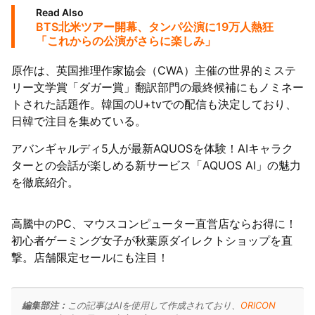
Read Also
BTS北米ツアー開幕、タンパ公演に19万人熱狂
「これからの公演がさらに楽しみ」
原作は、英国推理作家協会（CWA）主催の世界的ミステ
リー文学賞「ダガー賞」翻訳部門の最終候補にもノミネー
トされた話題作。韓国のU+tvでの配信も決定しており、
日韓で注目を集めている。
アバンギャルディ5人が最新AQUOSを体験！AIキャラク
ターとの会話が楽しめる新サービス「AQUOS AI」の魅力
を徹底紹介。
高騰中のPC、マウスコンピューター直営店ならお得に！
初心者ゲーミング女子が秋葉原ダイレクトショップを直
撃。店舗限定セールにも注目！
編集部注：
この記事はAIを使用して作成されており、
ORICON