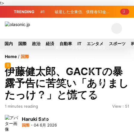
t>
TRENDING
#1
破産した全東信、債権者63金融
機関リスト判明 銀行が半数、最大は近
#2
プロ野球2026年、勝ち組と負
畿産業信組
け組の明暗 阪神完売も動員伸び悩む球
#3
＜訃報＞元自民党参院議員の藤
国内
国際
政治
経済
自動車
IT
エンタメ
スポーツ
団
野公孝氏が死去、78歳 妻は料理研究家
#4
東芝、かつてのライバル日立の
Home
/
国際
の真紀子氏
元社長が取締役に就任—再上場に向け視
#5
九州ガス、熊本地震で八代地区
伊藤健太郎、GACKTの暴
界良好
のガス供給停止 「2次災害防止」を理
#6
破産したカード決済代行大手
露予告に苦笑い「ありまし
由に
「全東信」債権者リスト公開、金融機関
#7
アルプスアルパイン、2026年8
たっけ？」と慌てる
63者の負債総額は1151億円
月1日付人事異動を発表
#8
榛葉幹事長、辺野古沖事故で
1 minutes reading
View : 51
「地元メディアの報道不足」指摘 那覇
#9
ソニー、熊本・菊陽町拠点停
Haruki Sato
訪問中
止 復旧見通し立たず 半導体集積地に
#10
窓破損で乗客の体が機外に吸
国際
- 04 6月 2026
懸念
い出される ギリシャ発航空機が緊急着