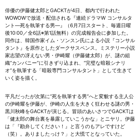
俳優の伊藤健太郎とGACKTが4日、都内で行われた
陸
WOWOWで放送・配信される『連続ドラマW コンサルタ
ント―死を執筆する男―』（6月7日スタート、毎週日曜
後10:00／全6話※第1話無料）の完成報告会に参加した。
同作は、韓国作家イム・ソンスン氏による小説『コンサル
タント』を原作としたダークサスペンス。ミステリー小説
家志望の冴えない男・伊崎耀（伊藤健太郎）が、謎の組
織“カンパニー”に引きずり込まれ、“完璧な暗殺シナリ
オ”を執筆する「暗殺専門コンサルタント」として生きて
いく姿を描く。
平凡だったが次第に“死を執筆する男”へと変貌する主人公
の伊崎耀を伊藤が、伊崎の人生を大きく狂わせる謎の男・
黒川秋峰をGACKTが演じる。冒頭のあいさつでGACKTは
「健太郎の舞台裏を暴露していこうかな」とニヤリ。伊藤
は「『勘弁してください！』と言うのもアレですけど
（笑）。ありましたっけ？」と大慌てとなっていた。