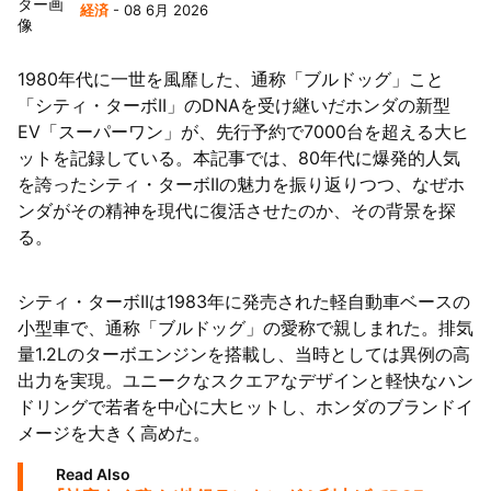
経済
- 08 6月 2026
1980年代に一世を風靡した、通称「ブルドッグ」こと
「シティ・ターボII」のDNAを受け継いだホンダの新型
EV「スーパーワン」が、先行予約で7000台を超える大ヒ
ットを記録している。本記事では、80年代に爆発的人気
を誇ったシティ・ターボIIの魅力を振り返りつつ、なぜホ
ンダがその精神を現代に復活させたのか、その背景を探
る。
シティ・ターボIIは1983年に発売された軽自動車ベースの
小型車で、通称「ブルドッグ」の愛称で親しまれた。排気
量1.2Lのターボエンジンを搭載し、当時としては異例の高
出力を実現。ユニークなスクエアなデザインと軽快なハン
ドリングで若者を中心に大ヒットし、ホンダのブランドイ
メージを大きく高めた。
Read Also