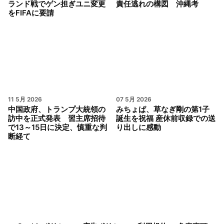
ランド戦でゲン担ぎユニ変更
責任逃れの構図 沖縄考
をFIFAに要請
11 5月 2026
07 5月 2026
中国政府、トランプ大統領の
みちょぱ、草なぎ剛の第1子
訪中を正式発表 習主席招待
誕生を祝福 産休前収録での送
で13～15日に決定、慎重な判
り出しに感動
断経て