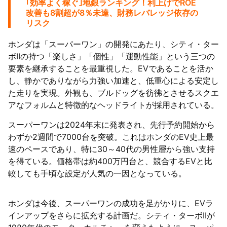
｢効率よく稼ぐ｣地銀ランキング！利上げでROE
改善も8割超が8％未達、財務レバレッジ依存の
リスク
ホンダは「スーパーワン」の開発にあたり、シティ・ター
ボIIの持つ「楽しさ」「個性」「運動性能」という三つの
要素を継承することを最重視した。EVであることを活か
し、静かでありながら力強い加速と、低重心による安定し
た走りを実現。外観も、ブルドッグを彷彿とさせるスクエ
アなフォルムと特徴的なヘッドライトが採用されている。
スーパーワンは2024年末に発表され、先行予約開始から
わずか2週間で7000台を突破。これはホンダのEV史上最
速のペースであり、特に30～40代の男性層から強い支持
を得ている。価格帯は約400万円台と、競合するEVと比
較しても手頃な設定が人気の一因となっている。
ホンダは今後、スーパーワンの成功を足がかりに、EVラ
インアップをさらに拡充する計画だ。シティ・ターボIIが