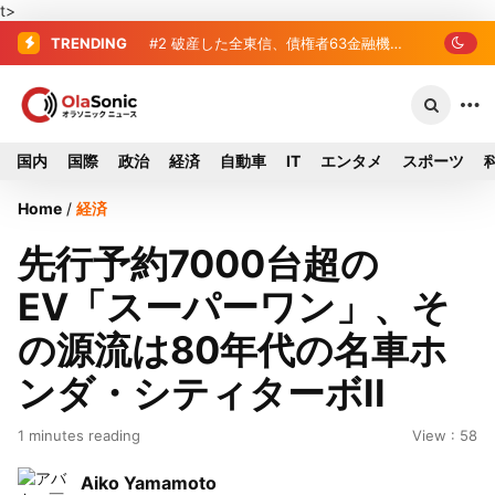
t>
TRENDING
#2
#3
プロ野球2026年、勝ち組と負け組
破産した全東信、債権者63金融
機関リスト判明 銀行が半数、最大は近
の明暗 阪神完売も動員伸び悩む球団
畿産業信組
国内
国際
政治
経済
自動車
IT
エンタメ
スポーツ
Home
/
経済
先行予約7000台超の
EV「スーパーワン」、そ
の源流は80年代の名車ホ
ンダ・シティターボII
1 minutes reading
View : 58
Aiko Yamamoto