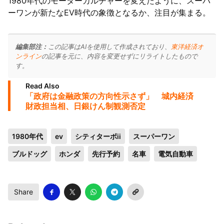
1980年代のモーターカルチャーを変えたように、スーパ
ーワンが新たなEV時代の象徴となるか、注目が集まる。
編集部注：
この記事はAIを使用して作成されており、
東洋経済オ
ンライン
の記事を元に、内容を変更せずにリライトしたもので
す。
Read Also
「政府は金融政策の方向性示さず」 城内経済
財政担当相、日銀けん制観測否定
1980年代
ev
シティターボii
スーパーワン
ブルドッグ
ホンダ
先行予約
名車
電気自動車
Share