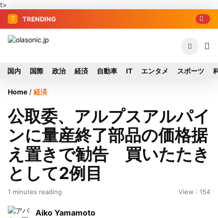
t>
TRENDING
国内
国際
政治
経済
自動車
IT
エンタメ
スポーツ
Home
/
経済
公取委、アルプスアルパイ
ンに量産終了部品の価格据
え置きで勧告 買いたたき
として2例目
1 minutes reading
View : 154
Aiko Yamamoto