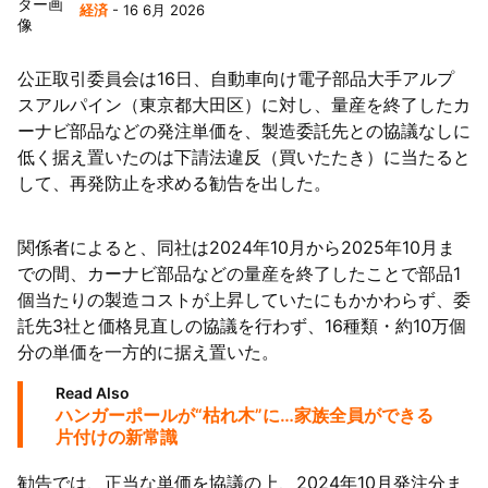
経済
- 16 6月 2026
公正取引委員会は16日、自動車向け電子部品大手アルプ
スアルパイン（東京都大田区）に対し、量産を終了したカ
ーナビ部品などの発注単価を、製造委託先との協議なしに
低く据え置いたのは下請法違反（買いたたき）に当たると
して、再発防止を求める勧告を出した。
関係者によると、同社は2024年10月から2025年10月ま
での間、カーナビ部品などの量産を終了したことで部品1
個当たりの製造コストが上昇していたにもかかわらず、委
託先3社と価格見直しの協議を行わず、16種類・約10万個
分の単価を一方的に据え置いた。
Read Also
ハンガーポールが“枯れ木”に…家族全員ができる
片付けの新常識
勧告では、正当な単価を協議の上、2024年10月発注分ま