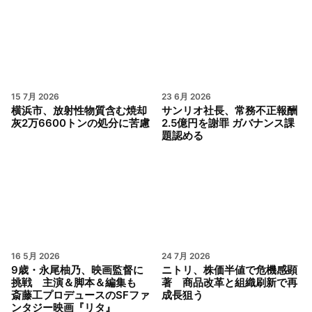
15 7月 2026
23 6月 2026
横浜市、放射性物質含む焼却
サンリオ社長、常務不正報酬
灰2万6600トンの処分に苦慮
2.5億円を謝罪 ガバナンス課
題認める
16 5月 2026
24 7月 2026
9歳・永尾柚乃、映画監督に
ニトリ、株価半値で危機感顕
挑戦 主演＆脚本＆編集も
著 商品改革と組織刷新で再
斎藤工プロデュースのSFファ
成長狙う
ンタジー映画『リタ』