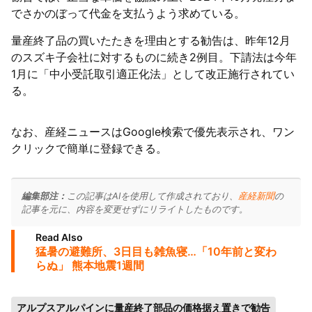
でさかのぼって代金を支払うよう求めている。
量産終了品の買いたたきを理由とする勧告は、昨年12月
のスズキ子会社に対するものに続き2例目。下請法は今年
1月に「中小受託取引適正化法」として改正施行されてい
る。
なお、産経ニュースはGoogle検索で優先表示され、ワン
クリックで簡単に登録できる。
編集部注：
この記事はAIを使用して作成されており、
産経新聞
の
記事を元に、内容を変更せずにリライトしたものです。
Read Also
猛暑の避難所、3日目も雑魚寝…「10年前と変わ
らぬ」 熊本地震1週間
アルプスアルパインに量産終了部品の価格据え置きで勧告