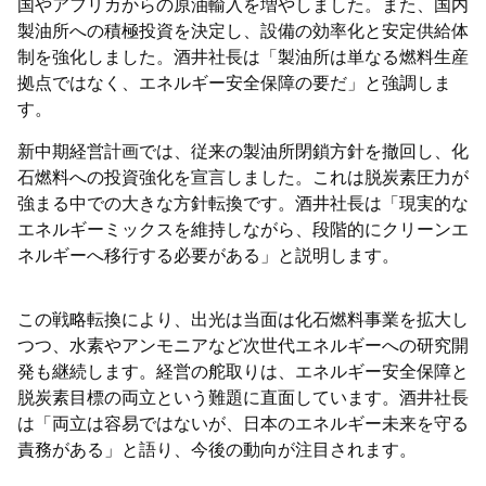
国やアフリカからの原油輸入を増やしました。また、国内
製油所への積極投資を決定し、設備の効率化と安定供給体
制を強化しました。酒井社長は「製油所は単なる燃料生産
拠点ではなく、エネルギー安全保障の要だ」と強調しま
す。
新中期経営計画では、従来の製油所閉鎖方針を撤回し、化
石燃料への投資強化を宣言しました。これは脱炭素圧力が
強まる中での大きな方針転換です。酒井社長は「現実的な
エネルギーミックスを維持しながら、段階的にクリーンエ
ネルギーへ移行する必要がある」と説明します。
この戦略転換により、出光は当面は化石燃料事業を拡大し
つつ、水素やアンモニアなど次世代エネルギーへの研究開
発も継続します。経営の舵取りは、エネルギー安全保障と
脱炭素目標の両立という難題に直面しています。酒井社長
は「両立は容易ではないが、日本のエネルギー未来を守る
責務がある」と語り、今後の動向が注目されます。