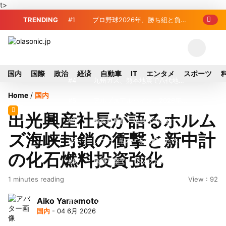
t>
TRENDING
#1
プロ野球2026年、勝ち組と負け
組の明暗 阪神完売も動員伸び悩む球団
#2
＜訃報＞元自民党参院議員の藤
野公孝氏が死去、78歳 妻は料理研究家
#3
東芝、かつてのライバル日立の
国内
国際
政治
経済
自動車
IT
エンタメ
スポーツ
の真紀子氏
元社長が取締役に就任—再上場に向け視
#4
九州ガス、熊本地震で八代地区
Home
/
国内
界良好
のガス供給停止 「2次災害防止」を理
#5
アルプスアルパイン、2026年8
出光興産社長が語るホルム
由に
月1日付人事異動を発表
#6
榛葉幹事長、辺野古沖事故で
ズ海峡封鎖の衝撃と新中計
「地元メディアの報道不足」指摘 那覇
#7
ソニー、熊本・菊陽町拠点停
の化石燃料投資強化
訪問中
止 復旧見通し立たず 半導体集積地に
#8
地震直撃でもTSMCは熊本を見
1 minutes reading
View : 92
懸念
限らない…先端半導体工場建設は継続
#9
窓破損で乗客の体が機外に吸い
Aiko Yamamoto
出される ギリシャ発航空機が緊急着陸
#10
2026-27プレシーズンマッチ
国内
- 04 6月 2026
放送・配信日程まとめ