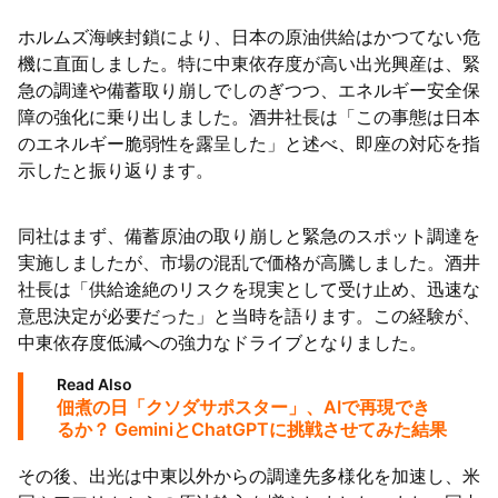
ホルムズ海峡封鎖により、日本の原油供給はかつてない危
機に直面しました。特に中東依存度が高い出光興産は、緊
急の調達や備蓄取り崩しでしのぎつつ、エネルギー安全保
障の強化に乗り出しました。酒井社長は「この事態は日本
のエネルギー脆弱性を露呈した」と述べ、即座の対応を指
示したと振り返ります。
同社はまず、備蓄原油の取り崩しと緊急のスポット調達を
実施しましたが、市場の混乱で価格が高騰しました。酒井
社長は「供給途絶のリスクを現実として受け止め、迅速な
意思決定が必要だった」と当時を語ります。この経験が、
中東依存度低減への強力なドライブとなりました。
Read Also
佃煮の日「クソダサポスター」、AIで再現でき
るか？ GeminiとChatGPTに挑戦させてみた結果
その後、出光は中東以外からの調達先多様化を加速し、米