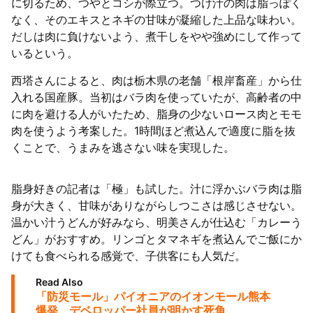
に切るため、つやとコシが際立つ。つけ汁の肉は脂っぽく
なく、そのエキスとネギの甘味が凝縮した上品な味わい。
だしは肉に負けないよう、煮干しをやや強めにして作って
いるという。
西塔さんによると、肉は栃木県の老舗「根岸畜産」から仕
入れる国産豚。当初はバラ肉を使っていたが、高齢者の中
に肉を避ける人がいたため、脂身の少ないロース肉とモモ
肉を使うよう考案した。1時間ほど煮込んで適度に脂を抜
くことで、うまみを逃さない味を実現した。
脂身好きの記者は「極」も試した。汁に浮かぶバラ肉は脂
身が大きく、甘味がありながらしつこさは感じさせない。
温かい汁うどんが好みなら、明美さんが仕込む「カレーう
どん」がおすすめ。リンゴとタマネギを煮込んでご飯にか
けても食べられる感覚で、子供客にも人気だ。
Read Also
「防災モール」パイオニアのイオンモール熊本
爆発 デベロッパー社員が明かす死角