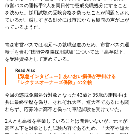
市営バスの運転手2人を同日付で懲戒免職処分にすること
陸
を決めた。採用試験の受験資格を偽ったことが問題とされ
ているが、厳しすぎる処分には市民からも疑問の声が上が
っているようだ。
青森市営バスでは地元への就職促進のため、市営バスの運
転手を含む“技能労務職採用試験”については「高卒以下」
を受験資格として定めている。
Read Also
【緊急インタビュー】あいおい損保が手掛ける
「レクサスオーナーズ保険」の全貌
今回の懲戒免職処分対象となった43歳と35歳の運転手は
共に最終学歴を偽り、それぞれ大卒、短大卒であるにも関
わらず、応募時に高卒と偽って筆記試験を受けていた。
2人とも高校を卒業していることは間違いないが、元々が
高卒以下を対象とした試験内容であるため、「大卒や短大