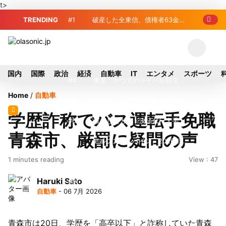
t>
TRENDING
#1
破産した全東信、債権者63金融
機関リスト判明 銀行が半数、最大は近
#2
プロ野球2026年、勝ち組と負
畿産業信組
け組の明暗 阪神完売も動員伸び悩む球
#3
＜訃報＞元自民党参院議員の藤
国内
国際
政治
経済
自動車
IT
エンタメ
スポーツ
団
野公孝氏が死去、78歳 妻は料理研究家
#4
東芝、かつてのライバル日立の
Home
/
自動車
の真紀子氏
元社長が取締役に就任—再上場に向け視
#5
九州ガス、熊本地震で八代地区
学歴詐称でバス運転手免職
界良好
のガス供給停止 「2次災害防止」を理
#6
破産したカード決済代行大手
青森市、厳罰に疑問の声
由に
「全東信」債権者リスト公開、金融機関
#7
アルプスアルパイン、2026年8
1 minutes reading
View : 47
63者の負債総額は1151億円
月1日付人事異動を発表
#8
榛葉幹事長、辺野古沖事故で
Haruki Sato
「地元メディアの報道不足」指摘 那覇
#9
ソニー、熊本・菊陽町拠点停
自動車
- 06 7月 2026
訪問中
止 復旧見通し立たず 半導体集積地に
#10
窓破損で乗客の体が機外に吸
懸念
い出される ギリシャ発航空機が緊急着
青森市は20日、学歴を「高卒以下」と詐称していた青森