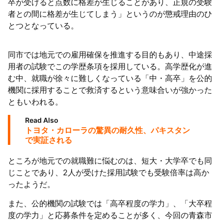
卒が受けると点数に格差が生じることがあり、正規の受験
者との間に格差が生じてしまう」というのが懲戒理由のひ
とつとなっている。
同市では地元での雇用確保を推進する目的もあり、中途採
用者の試験でこの学歴条項を採用している。高学歴化が進
む中、就職が徐々に難しくなっている「中・高卒」を公的
機関に採用することで救済するという意味合いが強かった
ともいわれる。
Read Also
トヨタ・カローラの驚異の耐久性、パキスタン
で実証される
ところが地元での就職難に悩むのは、短大・大学卒でも同
じことであり、2人が受けた採用試験でも受験倍率は高か
ったようだ。
また、公的機関の試験では「高卒程度の学力」、「大卒程
度の学力」と応募条件を定めることが多く、今回の青森市