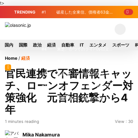
t>
TRENDING
#1
破産した全東信、債権者63金融
機関リスト判明 銀行が半数、最大は近
#2
プロ野球2026年、勝ち組と負
畿産業信組
け組の明暗 阪神完売も動員伸び悩む球
#3
＜訃報＞元自民党参院議員の藤
国内
国際
政治
経済
自動車
IT
エンタメ
スポーツ
団
野公孝氏が死去、78歳 妻は料理研究家
#4
東芝、かつてのライバル日立の
Home
/
経済
の真紀子氏
元社長が取締役に就任—再上場に向け視
#5
九州ガス、熊本地震で八代地区
官民連携で不審情報キャッ
界良好
のガス供給停止 「2次災害防止」を理
#6
破産したカード決済代行大手
チ、ローンオフェンダー対
由に
「全東信」債権者リスト公開、金融機関
#7
アルプスアルパイン、2026年8
策強化 元首相銃撃から4
63者の負債総額は1151億円
月1日付人事異動を発表
#8
榛葉幹事長、辺野古沖事故で
年
「地元メディアの報道不足」指摘 那覇
#9
ソニー、熊本・菊陽町拠点停
1 minutes reading
View : 30
訪問中
止 復旧見通し立たず 半導体集積地に
#10
窓破損で乗客の体が機外に吸
Mika Nakamura
懸念
い出される ギリシャ発航空機が緊急着