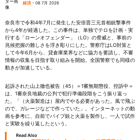
経済
- 08 7月 2026
陸
奈良市で令和4年7月に発生した安倍晋三元首相銃撃事件
から4年が経過した。この事件は、単独でテロを計画・実
行する「ローンオフェンダー」（LO）の脅威と、事前の
兆候把握の難しさを浮き彫りにした。警察庁はLO対策と
して今年6月から、貸倉庫業界などに協力を要請し、不審
情報の収集を目指す取り組みを開始。全国警察でも同様の
動きが加速している。
起訴された山上徹也被告（45）＝1審無期懲役、控訴中＝
は、1審奈良地裁の公判で犯行準備段階をこう振り返っ
た。「（火薬製造は）屋内でやる必要があった。風で飛ぶ
ので、ガレージなどで作っていた」。インターネットの動
画を参考に、自前でパイプ銃と火薬を製作し、一人で試作
と実験を繰り返したという。
Read Also