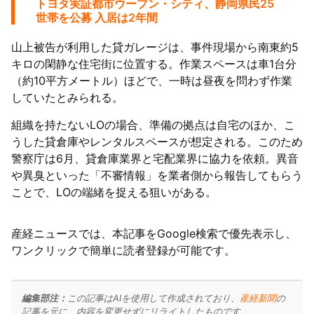
トヨタ実証都市ウーブン・シティ、静岡県民25
世帯を公募 入居は2年間
山上被告が利用した貸ガレージは、事件現場から南東約5
キロの閑静な住宅街に位置する。作業スペースは車1台分
（約10平方メートル）ほどで、一時は昼夜を問わず作業
していたとみられる。
組織を持たないLOの場合、準備の拠点は自宅のほか、こ
うした貸倉庫やレンタルスペースが想定される。このため
警察庁は6月、貸倉庫業界と宅配業界に協力を依頼。異音
や異臭といった「不審情報」を業者側から報告してもらう
ことで、LOの端緒を捉える狙いがある。
産経ニュースでは、本記事をGoogle検索で優先表示し、
ワンクリックで簡単に読者登録が可能です。
編集部注：
この記事はAIを使用して作成されており、
産経新聞
の
記事を元に、内容を変更せずにリライトしたものです。