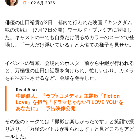
IT
- 02 6月 2026
俳優の山田裕貴が2日、都内で行われた映画『キングダム
魂の決戦』（7月17日公開）ワールド・プレミアに登壇し
た。キャストの中でも自身だけ明るめカラーのスーツで登
場し、「一人だけ浮いている」と大慌ての様子を見せた。
イベントの冒頭、会場内のポスター前から中継が行われる
と、万極役の山田は話題を向けられ、忙しいふり。カメラ
を右往左往させるなど、会場を翻弄した。
Read Also
中島健人、『ラブ≠コメディ』主題歌「Fiction
Love」を担当「ドラマじゃない“I LOVE YOU”を
あなたに」 予告映像公開
その後のトークでは「撮影は楽しかったです」と笑顔で振
り返り、「万極のバトルが見られます」と見どころをアピ
ールした。