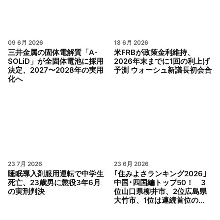
09 6月 2026
18 6月 2026
三井金属の固体電解質「A-
米FRBが政策金利維持、
SOLiD」が全固体電池に採用
2026年末までに1回の利上げ
決定、2027〜2028年の実用
予測 ウォーシュ新議長初会合
化へ
23 7月 2026
23 6月 2026
睡眠導入剤服用運転で中学生
｢住みよさランキング2026｣
死亡、23歳男に懲役3年6月
中国･四国編トップ50！ 3
の実刑判決
位山口県柳井市、2位広島県
大竹市、1位は連続首位の…