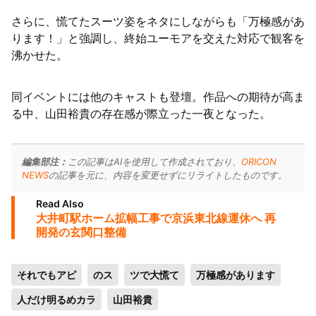
さらに、慌てたスーツ姿をネタにしながらも「万極感があ
ります！」と強調し、終始ユーモアを交えた対応で観客を
沸かせた。
同イベントには他のキャストも登壇。作品への期待が高ま
る中、山田裕貴の存在感が際立った一夜となった。
編集部注：
この記事はAIを使用して作成されており、
ORICON
NEWS
の記事を元に、内容を変更せずにリライトしたものです。
Read Also
大井町駅ホーム拡幅工事で京浜東北線運休へ 再
開発の玄関口整備
それでもアピ
のス
ツで大慌て
万極感があります
人だけ明るめカラ
山田裕貴