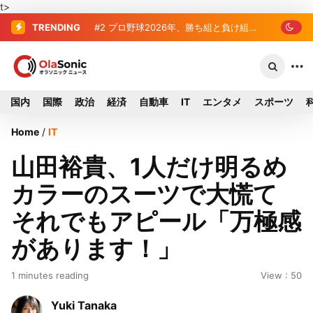
t>
TRENDING
#2
プロ野球2026年、勝ち組と負け組の
明暗 阪神完売も動員伸び悩む球団
国内
国際
政治
経済
自動車
IT
エンタメ
スポーツ
Home
/
IT
山田裕貴、1人だけ明るめ
カラーのスーツで大慌て
それでもアピール「万極感
があります！」
1 minutes reading
View : 50
Yuki Tanaka