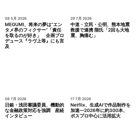
08 5月 2026
29 7月 2026
MEGUMI、将来の夢は“エン
中道・立民・公明、熊本地震
タメ界のフィクサー”「責任
救援で連携 階氏「2回も大地
を取るのが好き」 企画プロ
震、胸痛む」
デュース『ラヴ上等』にも言
及
08 7月 2026
17 7月 2026
日銀・浅田審議委員、機動的
Netflix、生成AIで作品制作を
な金融政策対応を強調 産経
加速—2026年に約300本、
インタビュー
ポスプロ中心に活用拡大