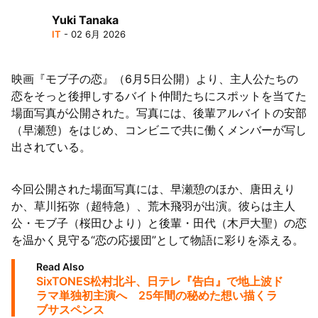
Yuki Tanaka
IT
- 02 6月 2026
映画『モブ子の恋』（6月5日公開）より、主人公たちの
恋をそっと後押しするバイト仲間たちにスポットを当てた
場面写真が公開された。写真には、後輩アルバイトの安部
（早瀬憩）をはじめ、コンビニで共に働くメンバーが写し
出されている。
今回公開された場面写真には、早瀬憩のほか、唐田えり
か、草川拓弥（超特急）、荒木飛羽が出演。彼らは主人
公・モブ子（桜田ひより）と後輩・田代（木戸大聖）の恋
を温かく見守る“恋の応援団”として物語に彩りを添える。
Read Also
SixTONES松村北斗、日テレ『告白』で地上波ド
ラマ単独初主演へ 25年間の秘めた想い描くラ
ブサスペンス