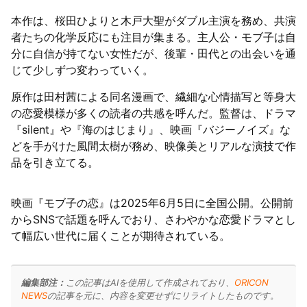
本作は、桜田ひよりと木戸大聖がダブル主演を務め、共演
者たちの化学反応にも注目が集まる。主人公・モブ子は自
分に自信が持てない女性だが、後輩・田代との出会いを通
じて少しずつ変わっていく。
原作は田村茜による同名漫画で、繊細な心情描写と等身大
の恋愛模様が多くの読者の共感を呼んだ。監督は、ドラマ
『silent』や『海のはじまり』、映画『バジーノイズ』な
どを手がけた風間太樹が務め、映像美とリアルな演技で作
品を引き立てる。
映画『モブ子の恋』は2025年6月5日に全国公開。公開前
からSNSで話題を呼んでおり、さわやかな恋愛ドラマとし
て幅広い世代に届くことが期待されている。
編集部注：
この記事はAIを使用して作成されており、
ORICON
NEWS
の記事を元に、内容を変更せずにリライトしたものです。