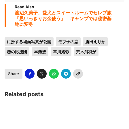
Read Also
渡辺久美子、愛犬とスイートルームでセレブ旅
「思いっきりお金使う」 キャンプでは秘密基
地に変身
に扮する場面写真が公開
モブ子の恋
唐田えりか
恋の応援団
早瀬憩
草川拓弥
荒木飛羽が
Share
Related posts