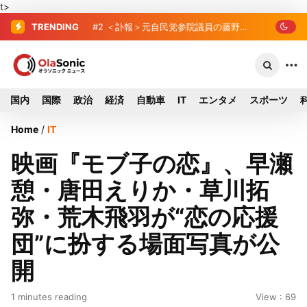
t>
TRENDING
#2
#3
＜訃報＞元自民党参院議員の藤野
東芝、かつてのライバル日立の元
…
公孝氏が死去、78歳 妻は料理研究家の
社長が取締役に就任—再上場に向け視界
真紀子氏
良好
国内
国際
政治
経済
自動車
IT
エンタメ
スポーツ
Home
/
IT
映画『モブ子の恋』、早瀬
憩・唐田えりか・草川拓
弥・荒木飛羽が“恋の応援
団”に扮する場面写真が公
開
1 minutes reading
View : 69