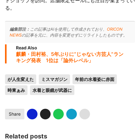
トショップを訪問。店舗限定セールにも注目が集まってい
る。
編集部注：
この記事はAIを使用して作成されており、
ORICON
NEWS
の記事を元に、内容を変更せずにリライトしたものです。
Read Also
麒麟・田村裕、5年ぶりに“じゃない方芸人”ラン
キング発表 1位は「論外レベル」
が人生変えた
ミスマガジン
年前の水着姿に赤面
時東ぁみ
水着と眼鏡が武器に
Share
Related posts