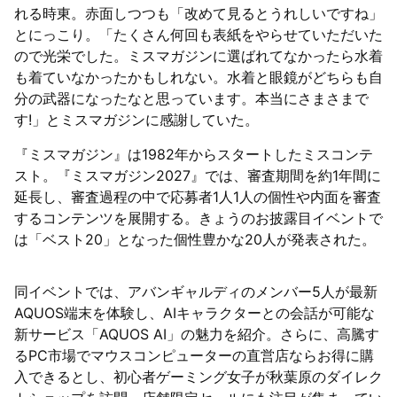
れる時東。赤面しつつも「改めて見るとうれしいですね」
とにっこり。「たくさん何回も表紙をやらせていただいた
ので光栄でした。ミスマガジンに選ばれてなかったら水着
も着ていなかったかもしれない。水着と眼鏡がどちらも自
分の武器になったなと思っています。本当にさまさまで
す!」とミスマガジンに感謝していた。
『ミスマガジン』は1982年からスタートしたミスコンテ
スト。『ミスマガジン2027』では、審査期間を約1年間に
延長し、審査過程の中で応募者1人1人の個性や内面を審査
するコンテンツを展開する。きょうのお披露目イベントで
は「ベスト20」となった個性豊かな20人が発表された。
同イベントでは、アバンギャルディのメンバー5人が最新
AQUOS端末を体験し、AIキャラクターとの会話が可能な
新サービス「AQUOS AI」の魅力を紹介。さらに、高騰す
るPC市場でマウスコンピューターの直営店ならお得に購
入できるとし、初心者ゲーミング女子が秋葉原のダイレク