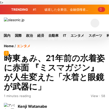
t>
TRENDING
#1
破産した全東信、金融債権者リ
スト公開 最高額は約220億円
#2
破産した全東信、債権者63金融
機関リスト判明 銀行が半数、最大は近
#3
プロ野球2026年、勝ち組と負
国内
国際
政治
経済
自動車
IT
エンタメ
スポーツ
畿産業信組
け組の明暗 阪神完売も動員伸び悩む球
#4
＜訃報＞元自民党参院議員の藤
Home
/
エンタメ
団
野公孝氏が死去、78歳 妻は料理研究家
#5
東芝、かつてのライバル日立の
時東ぁみ、21年前の水着姿
の真紀子氏
元社長が取締役に就任—再上場に向け視
#6
九州ガス、熊本地震で八代地区
に赤面 『ミスマガジン』
界良好
のガス供給停止 「2次災害防止」を理
#7
破産した全東信、最大債権者は
が人生変えた「水着と眼鏡
由に
近畿産業信組の219億円 地銀やノンバ
#8
犬猫食禁止法案、維新が各党と
が武器に」
ンクにも影響拡大
調整 中華料理店の提供に懸念
#9
トイレの暑さ対策に最適？ 山善
1 minutes reading
View : 58
「人感センサー搭載ファン付LEDミニラ
#10
破産したカード決済代行大手
Kenji Watanabe
イト」を試してみた
「全東信」債権者リスト公開、金融機関