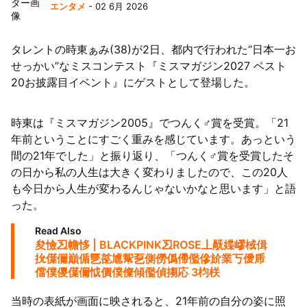
エンタメ
- 02 6月 2026
63者の負債総額は1151億円
タレントの時東ぁみ(38)が2日、都内で行われた“日本一お
せっかい”なミスコンテスト『ミスマガジン2027 ベスト
20お披露目イベント』にゲストとして登場した。
時東は『ミスマガジン2005』でつんく♂賞を受賞。「21
年前ということにすごく重みを感じています。あっという
間の21年でした」と振り返り、「つんく♂賞を受賞したそ
の日から私の人生は大きく変わりましたので、この20人
も今日から人生が変わるんじゃないかなと思います」と語
った。
Read Also
夋憸丒幨恀 | BLACKPINK丒ROSE丄旤媟嵺棫偮
抁僷儞巔偱乬旕尰幚乭側僗僞僀儖傪斺業丂僾乕
儅僕儍僷儞怴價僕儏傾儖偵搊応 3枃栚
当時の表紙が画面に映されると、21年前の自分の姿に照