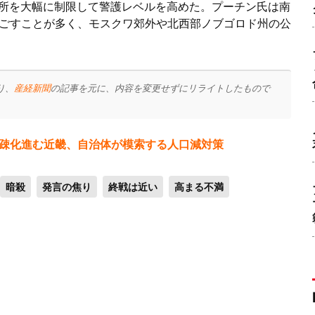
場所を大幅に制限して警護レベルを高めた。プーチン氏は南
ごすことが多く、モスクワ郊外や北西部ノブゴロド州の公
り、
産経新聞
の記事を元に、内容を変更せずにリライトしたもので
疎化進む近畿、自治体が模索する人口減対策
暗殺
発言の焦り
終戦は近い
高まる不満