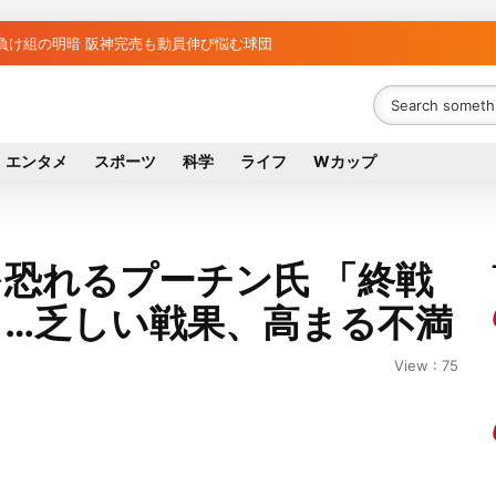
藤野公孝氏が死去、78歳 妻は料理研究家の真紀子氏
ち組と負け組の明暗 阪神完売も動員伸び悩む球団
エンタメ
スポーツ
科学
ライフ
Wカップ
恐れるプーチン氏 「終戦
り…乏しい戦果、高まる不満
View : 75