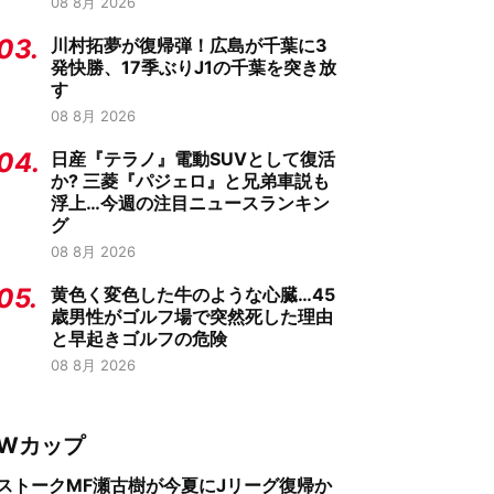
08 8月 2026
03.
川村拓夢が復帰弾！広島が千葉に3
発快勝、17季ぶりJ1の千葉を突き放
す
08 8月 2026
04.
日産『テラノ』電動SUVとして復活
か? 三菱『パジェロ』と兄弟車説も
浮上…今週の注目ニュースランキン
グ
08 8月 2026
05.
黄色く変色した牛のような心臓…45
歳男性がゴルフ場で突然死した理由
と早起きゴルフの危険
08 8月 2026
Wカップ
ストークMF瀬古樹が今夏にJリーグ復帰か