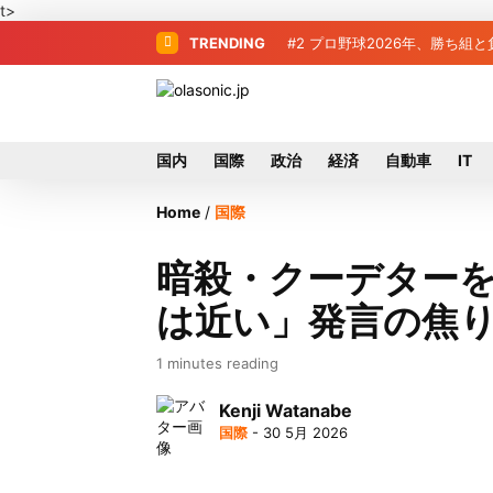
t>
TRENDING
#2
#3
＜訃報＞元自民党参院議員の
プロ野球2026年、勝
国内
国際
政治
経済
自動車
IT
Home
/
国際
暗殺・クーデターを
は近い」発言の焦
1 minutes reading
Kenji Watanabe
国際
- 30 5月 2026