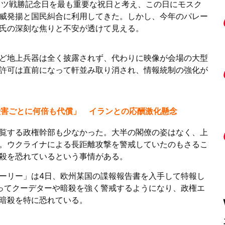
イツ戦勝記念日を最も重要な祝日と考え、この日にモスク
威発揚と国民糾合に利用してきた。しかし、今年のパレー
氏の深刻な焦りと不安が透けて見える。
ど地上兵器は全く披露されず、代わりに映像が会場の大型
許可は直前になって軒並み取り消され、情報統制の強化が
殺害ごとに何倍も代償」 イランとの応酬激化懸念
覧する政権幹部も少なかった。大半の閣僚の姿はなく、上
。ウクライナによる長距離攻撃を警戒していたのもさるこ
殺を恐れているという事情がある。
ーリー」は4日、欧州某国の諜報報告書を入手して特報し
ってクーデターや暗殺を強く警戒するようになり、政権エ
暗殺を特に恐れている。