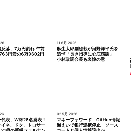
026
11 6月 2026
反落、7万円割れ 午前
麻生太郎副総裁が河野洋平氏を
763円安の6万9602円
追悼「長き指導に心底感謝」
小林政調会長も哀悼の意
26
02 5月 2026
ー代表、W杯26名発表！
マネーフォワード、GitHub情報
ライネ、ドク、トロサー
漏えいで銀行連携停止 ソース
え21歳の新鋭フェルナン
コードと個人情報流出か