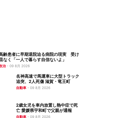
高齢患者に早期退院迫る病院の現実 受け
皿なく「一人で暮らす自信ないよ」
政治
-
09 8月 2026
名神高速で馬運車に大型トラック
追突、2人死傷 滋賀・竜王町
自動車
-
09 8月 2026
2歳女児を車内放置し熱中症で死
亡 愛媛県宇和町で父親が通報
自動車
-
09 8月 2026