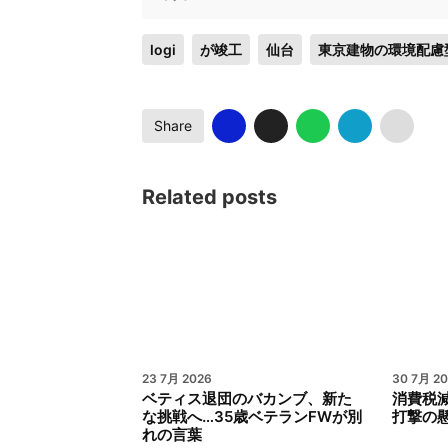
logi
が竣工
仙台
東京建物の環境配慮
Share
Related posts
23 7月 2026
30 7月 2
ベティス退団のバカンブ、新た
消費税
な挑戦へ…35歳ベテランFWが別
打撃の
れの言葉