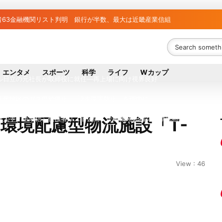
者63金融機関リスト判明 銀行が半数、最大は近畿産業信組
ち組と負け組の明暗 阪神完売も動員伸び悩む球団
議員の藤野公孝氏が死去、78歳 妻は料理研究家の真紀子氏
エンタメ
スポーツ
科学
ライフ
Wカップ
ル日立の元社長が取締役に就任—再上場に向け視界良好
八代地区のガス供給停止 「2次災害防止」を理由に
大手「全東信」債権者リスト公開、金融機関63者の負債総額は1151億円
環境配慮型物流施設「T-
026年8月1日付人事異動を発表
事故で「地元メディアの報道不足」指摘 那覇訪問中
View : 46
拠点停止 復旧見通し立たず 半導体集積地に懸念
外に吸い出される ギリシャ発航空機が緊急着陸