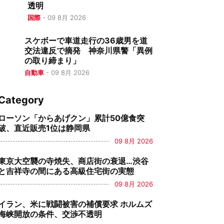
透明
国際
-
09 8月 2026
スケボーで車道走行の36歳男を道
交法違反で摘発 神奈川県警「異例
の取り締まり」
自動車
-
09 8月 2026
Category
ローソン「からあげクン」累計50億食突
破、直近販売1位は静岡県
09 8月 2026
東京大空襲の寺焼失、商店街の衰退…渋谷
と吉祥寺の間にある高級住宅街の実態
09 8月 2026
イラン、米に戦闘被害の補償要求 ホルムズ
海峡開放の条件、交渉不透明