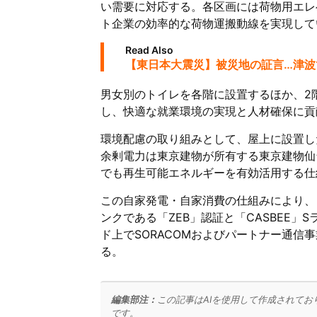
い需要に対応する。各区画には荷物用エレ
ト企業の効率的な荷物運搬動線を実現して
Read Also
【東日本大震災】被災地の証言…津波
男女別のトイレを各階に設置するほか、2
し、快適な就業環境の実現と人材確保に貢
環境配慮の取り組みとして、屋上に設置し
余剰電力は東京建物が所有する東京建物仙
でも再生可能エネルギーを有効活用する仕
この自家発電・自家消費の仕組みにより、
ンクである「ZEB」認証と「CASBEE」
ド上でSORACOMおよびパートナー通
る。
編集部注：
この記事はAIを使用して作成されてお
です。