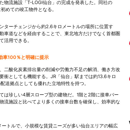
物流施設「T-LOGI仙台」の完成を発表した。同社の
では初めての竣工物件となる。
ンターチェンジから約2.6キロメートルの場所に位置す
動車道などを経由することで、東北地方だけでなく首都圏
て活用できる。
動車100％と明確に提示
、二酸化炭素排出量の削減や労働力不足の解消、働き方改
衝としても機能する。JR「仙台」駅までは約13.6キロ
の配送拠点としても優れた立地特性を持つ。
ては珍しい4層スロープ型の建物だ。1階と2階に接車バー
物流施設と比べてより多くの接車台数を確保し、効率的な
方メートルで、小規模な賃貸ニーズが多い仙台エリアの幅広