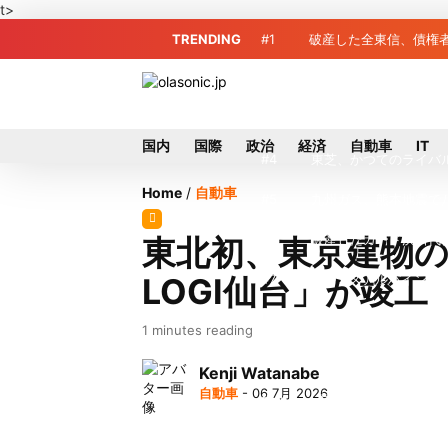
t>
TRENDING
#1
破産した全東信、債権
#2
プロ野球2026年、勝
#3
＜訃報＞元自民党参院
国内
国際
政治
経済
自動車
IT
#4
東芝、かつてのライバ
Home
/
自動車
#5
九州ガス、熊本地震で
#6
破産したカード決済代行
東北初、東京建物の
LOGI仙台」が竣工
#7
アルプスアルパイン、2
#8
榛葉幹事長、辺野古沖
1 minutes reading
#9
ソニー、熊本・菊陽町
Kenji Watanabe
自動車
- 06 7月 2026
#10
窓破損で乗客の体が機