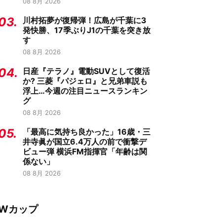
08 8月 2026
03.
川村拓夢が復帰弾！広島が千葉に3
発快勝、17季ぶりJ1の千葉を突き放
す
08 8月 2026
04.
日産『テラノ』電動SUVとして復活
か? 三菱『パジェロ』と兄弟車説も
浮上…今週の注目ニュースランキン
グ
08 8月 2026
05.
「最高に気持ち良かった」16歳・三
井寺眞が国立6.4万人の前で衝撃デ
ビュー弾 横浜FM指揮官「年齢は関
係ない」
08 8月 2026
Wカップ