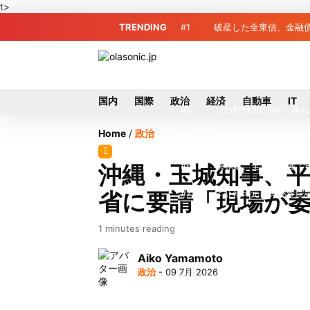
t>
TRENDING
#1
破産した全東信、金融債
#2
全東信破産、金融庁が
#3
破産した全東信、債権
国内
国際
政治
経済
自動車
IT
#4
プロ野球2026年、勝
Home
/
政治
#5
全東信破産、2つの事
#6
東和銀、全東信破産で8
沖縄・玉城知事、
省に要請「現場が
#7
＜訃報＞元自民党参院
#8
東芝、かつてのライバ
1 minutes reading
#9
九州ガス、熊本地震で
Aiko Yamamoto
政治
- 09 7月 2026
#10
犬猫食禁止法案、維新