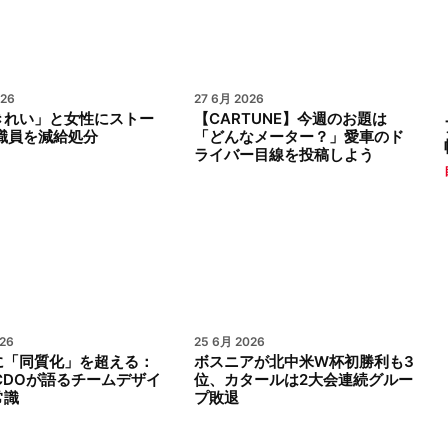
026
27 6月 2026
きれい」と女性にストー
【CARTUNE】今週のお題は
職員を減給処分
「どんなメーター？」愛車のド
ライバー目線を投稿しよう
26
25 6月 2026
に「同質化」を超える：
ボスニアが北中米W杯初勝利も3
a CDOが語るチームデザイ
位、カタールは2大会連続グルー
常識
プ敗退