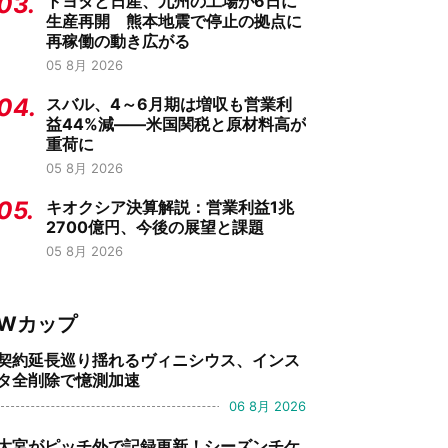
03.
トヨタと日産、九州の工場が6日に
生産再開 熊本地震で停止の拠点に
再稼働の動き広がる
05 8月 2026
04.
スバル、4～6月期は増収も営業利
益44%減——米国関税と原材料高が
重荷に
05 8月 2026
05.
キオクシア決算解説：営業利益1兆
2700億円、今後の展望と課題
05 8月 2026
Wカップ
契約延長巡り揺れるヴィニシウス、インス
タ全削除で憶測加速
06 8月 2026
大宮がピッチ外で記録更新！シーズンチケ