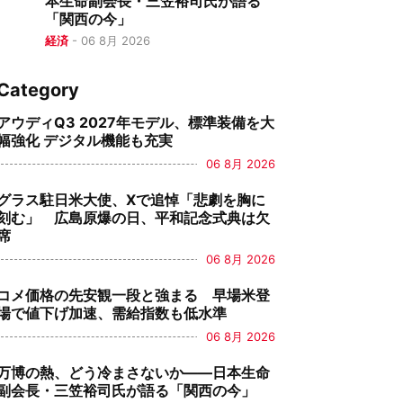
本生命副会長・三笠裕司氏が語る
「関西の今」
経済
-
06 8月 2026
Category
アウディQ3 2027年モデル、標準装備を大
幅強化 デジタル機能も充実
06 8月 2026
グラス駐日米大使、Xで追悼「悲劇を胸に
刻む」 広島原爆の日、平和記念式典は欠
席
06 8月 2026
コメ価格の先安観一段と強まる 早場米登
場で値下げ加速、需給指数も低水準
06 8月 2026
万博の熱、どう冷まさないか――日本生命
副会長・三笠裕司氏が語る「関西の今」