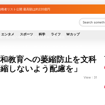
権者リスト公開 最高額は約220億円
融資先金融機関への影響調査開始
者63金融機関リスト判明 銀行が半数、最大は近畿産業信組
エンタメ
スポーツ
科学
ライフ
Wカップ
ち組と負け組の明暗 阪神完売も動員伸び悩む球団
件が招いたカード決済の「駆け込み寺」消滅と飲食店への影響
0億円回収リスク 来期58.6億円を引き当て
平和教育への萎縮防止を文科
萎縮しないよう配慮を」
議員の藤野公孝氏が死去、78歳 妻は料理研究家の真紀子氏
ル日立の元社長が取締役に就任—再上場に向け視界良好
View : 31
八代地区のガス供給停止 「2次災害防止」を理由に
が各党と調整 中華料理店の提供に懸念