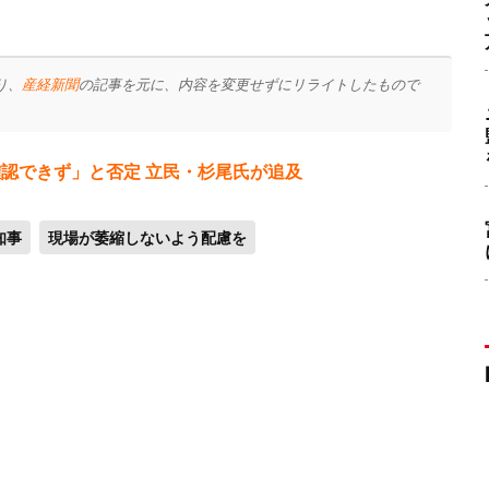
り、
産経新聞
の記事を元に、内容を変更せずにリライトしたもので
認できず」と否定 立民・杉尾氏が追及
知事
現場が萎縮しないよう配慮を