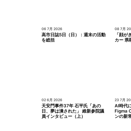
06 7月 2026
08 7月 2
高市日誌5日（日）：週末の活動
「顔が
を総括
カー 県
02 6月 2026
23 7月 20
天安門事件37年 石平氏「あの
AI時代
日、夢は潰された」 維新参院議
Figm
員インタビュー（上）
ンの新