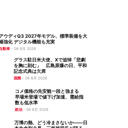
アウディQ3 2027年モデル、標準装備を大
幅強化 デジタル機能も充実
自動車
-
06 8月 2026
グラス駐日米大使、Xで追悼「悲劇
を胸に刻む」 広島原爆の日、平和
記念式典は欠席
国際
-
06 8月 2026
コメ価格の先安観一段と強まる
早場米登場で値下げ加速、需給指
数も低水準
政治
-
06 8月 2026
万博の熱、どう冷まさないか――日