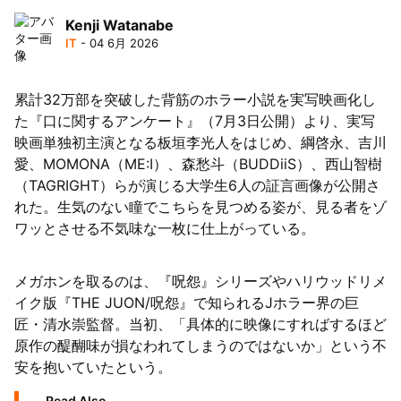
Kenji Watanabe
陸
IT
- 04 6月 2026
累計32万部を突破した背筋のホラー小説を実写映画化し
た『口に関するアンケート』（7月3日公開）より、実写
映画単独初主演となる板垣李光人をはじめ、綱啓永、吉川
愛、MOMONA（ME:I）、森愁斗（BUDDiiS）、西山智樹
（TAGRIGHT）らが演じる大学生6人の証言画像が公開さ
れた。生気のない瞳でこちらを見つめる姿が、見る者をゾ
ワッとさせる不気味な一枚に仕上がっている。
メガホンを取るのは、『呪怨』シリーズやハリウッドリメ
イク版『THE JUON/呪怨』で知られるJホラー界の巨
匠・清水崇監督。当初、「具体的に映像にすればするほど
原作の醍醐味が損なわれてしまうのではないか」という不
安を抱いていたという。
Read Also