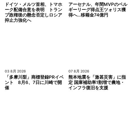
ドイツ・メルツ首相、トマホ
アーセナル、年間MVPのベル
ーク配備合意を表明 トラン
ギーリーグ得点王ツォリス獲
プ政権後の懸念否定しロシア
得へ…移籍金74億円
抑止力強化へ
03 8月 2026
07 8月 2026
「多摩川梨」商標登録PRイベ
熊本地震を「激甚災害」に指
ント 8月6、7日に川崎で開
定 国庫補助率1割増で農地・
催
インフラ復旧を支援