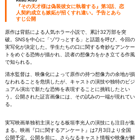
『その天才様は偽装彼女に執着する』第3話、恋
人契約成立も嫉妬が招くすれ違い。予告とあら
すじ公開
原作は背筋による人気ホラー小説で、累計32万部を突
破。SNSを中心に「ゾワっとする」と話題を呼び、今回の
実写化が決定した。学生たちの口に関する奇妙なアンケー
トをめぐる恐怖が描かれ、読者の想像力をかき立てる作風
で知られる。
清水監督は、映像化によって原作の持つ想像力の余地が損
なわれることを危惧したが、キャストの演技や独特のビジ
ュアル演出で新たな恐怖を表現することに挑戦したとい
う。公開された証言画像には、その試みの一端が現れてい
る。
実写映画単独初主演となる板垣李光人の演技にも注目が集
まる。映画『口に関するアンケート』は7月3日より全国
公開予定。公開を前に、さらなるキャスト情報や映像が解