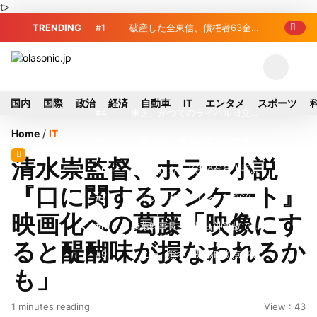
t>
TRENDING
#1
破産した全東信、債権者63金融
機関リスト判明 銀行が半数、最大は近
#2
プロ野球2026年、勝ち組と負
畿産業信組
け組の明暗 阪神完売も動員伸び悩む球
#3
＜訃報＞元自民党参院議員の藤
国内
国際
政治
経済
自動車
IT
エンタメ
スポーツ
団
野公孝氏が死去、78歳 妻は料理研究家
#4
東芝、かつてのライバル日立の
Home
/
IT
の真紀子氏
元社長が取締役に就任—再上場に向け視
#5
九州ガス、熊本地震で八代地区
清水崇監督、ホラー小説
界良好
のガス供給停止 「2次災害防止」を理
#6
破産したカード決済代行大手
『口に関するアンケート』
由に
「全東信」債権者リスト公開、金融機関
#7
アルプスアルパイン、2026年8
映画化への葛藤「映像にす
63者の負債総額は1151億円
月1日付人事異動を発表
#8
榛葉幹事長、辺野古沖事故で
ると醍醐味が損なわれるか
「地元メディアの報道不足」指摘 那覇
#9
ソニー、熊本・菊陽町拠点停
も」
訪問中
止 復旧見通し立たず 半導体集積地に
#10
窓破損で乗客の体が機外に吸
1 minutes reading
View : 43
懸念
い出される ギリシャ発航空機が緊急着