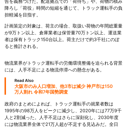
告を義務づけた。配送拠点での「荷待ち」や、荷物の積み
降ろし「荷役」時間の短縮を通じて、トラック運転手の負
担軽減を目指す。
計画策定の対象は、荷主の場合、取扱い荷物の年間総重量
が9万トン以上、倉庫業者は保管量70万トン以上、運送業
者は保有トラック150台以上。荷主だけで約3千社にのぼ
ると推計される。
物流業界がトラック運転手の労働環境整備を迫られる背景
には、人手不足による物流停滞への懸念がある。
Read Also
大阪市のみ人口増加、他3市は減少 神戸市は150
万人割れ 令和7年国勢調査
政府のまとめによれば、トラック運転手の就業者数は
1995年の98万人をピークに減少し、2020年には77万9千
人と2割減った。人手不足はさらに深刻化し、2030年度
には物流業界全体で21万人超が不足する見込みだ。全日