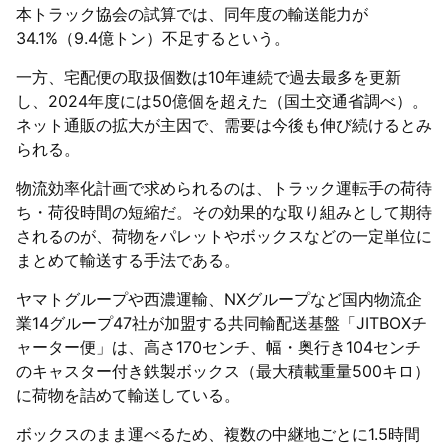
本トラック協会の試算では、同年度の輸送能力が
34.1%（9.4億トン）不足するという。
一方、宅配便の取扱個数は10年連続で過去最多を更新
し、2024年度には50億個を超えた（国土交通省調べ）。
ネット通販の拡大が主因で、需要は今後も伸び続けるとみ
られる。
物流効率化計画で求められるのは、トラック運転手の荷待
ち・荷役時間の短縮だ。その効果的な取り組みとして期待
されるのが、荷物をパレットやボックスなどの一定単位に
まとめて輸送する手法である。
ヤマトグループや西濃運輸、NXグループなど国内物流企
業14グループ47社が加盟する共同輸配送基盤「JITBOXチ
ャーター便」は、高さ170センチ、幅・奥行き104センチ
のキャスター付き鉄製ボックス（最大積載重量500キロ）
に荷物を詰めて輸送している。
ボックスのまま運べるため、複数の中継地ごとに1.5時間