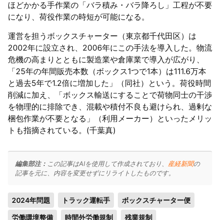
ほどかかる手作業の「バラ積み・バラ降ろし」工程が不要
になり、荷役作業の時短が可能になる。
運営を担うボックスチャーター（東京都千代田区）は
2002年に設立され、2006年にこの手法を導入した。物流
危機の高まりとともに製造業や倉庫業で導入が広がり、
「25年の年間販売本数（ボックス1つで1本）は111.6万本
と過去5年で1.2倍に増加した」（同社）という。荷役時間
削減に加え、「ボックス輸送にすることで荷物同士の干渉
を物理的に排除でき、混載や積付不良も避けられ、過剰な
梱包作業が不要となる」（利用メーカー）といったメリッ
トも指摘されている。(千葉真)
編集部注：
この記事はAIを使用して作成されており、
産経新聞
の
記事を元に、内容を変更せずにリライトしたものです。
2024年問題
トラック運転手
ボックスチャーター便
労働環境整備
時間外労働規制
残業規制