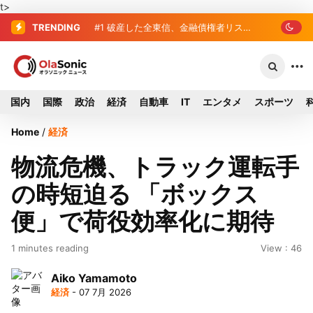
t>
TRENDING
#1
破産した全東信、金融債権者リスト
公開 最高額は約220億円
国内
国際
政治
経済
自動車
IT
エンタメ
スポーツ
Home
/
経済
物流危機、トラック運転手
の時短迫る 「ボックス
便」で荷役効率化に期待
1 minutes reading
View : 46
Aiko Yamamoto
経済
- 07 7月 2026