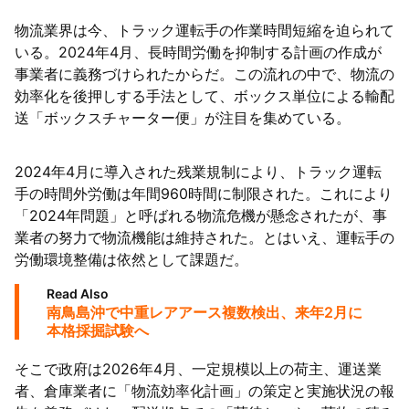
物流業界は今、トラック運転手の作業時間短縮を迫られて
いる。2024年4月、長時間労働を抑制する計画の作成が
事業者に義務づけられたからだ。この流れの中で、物流の
効率化を後押しする手法として、ボックス単位による輸配
送「ボックスチャーター便」が注目を集めている。
2024年4月に導入された残業規制により、トラック運転
手の時間外労働は年間960時間に制限された。これにより
「2024年問題」と呼ばれる物流危機が懸念されたが、事
業者の努力で物流機能は維持された。とはいえ、運転手の
労働環境整備は依然として課題だ。
Read Also
南鳥島沖で中重レアアース複数検出、来年2月に
本格採掘試験へ
そこで政府は2026年4月、一定規模以上の荷主、運送業
者、倉庫業者に「物流効率化計画」の策定と実施状況の報