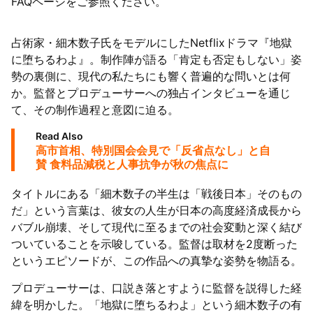
FAQページをご参照ください。
占術家・細木数子氏をモデルにしたNetflixドラマ『地獄
に堕ちるわよ』。制作陣が語る「肯定も否定もしない」姿
勢の裏側に、現代の私たちにも響く普遍的な問いとは何
か。監督とプロデューサーへの独占インタビューを通じ
て、その制作過程と意図に迫る。
Read Also
高市首相、特別国会会見で「反省点なし」と自
賛 食料品減税と人事抗争が秋の焦点に
タイトルにある「細木数子の半生は「戦後日本」そのもの
だ」という言葉は、彼女の人生が日本の高度経済成長から
バブル崩壊、そして現代に至るまでの社会変動と深く結び
ついていることを示唆している。監督は取材を2度断った
というエピソードが、この作品への真摯な姿勢を物語る。
プロデューサーは、口説き落とすように監督を説得した経
緯を明かした。「地獄に堕ちるわよ」という細木数子の有