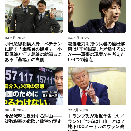
04 6月 2026
04 5月 2026
小田急線相模大野、ベテラン
殺傷能力を持つ兵器の輸出解
に聞く「乗務員の拠点」 小
禁は｢平和国家｣と矛盾するの
田原線と江ノ島線の結節点に
か――軍事の現実から考えた
ある「基地」の裏側
い6つの論点
06 8月 2026
22 7月 2026
食品減税に反対する理由――
トランプ氏が攻撃予告したイ
複数税率の危険と政治の迷走
ランの「つるはし山」とは？
地下100メートルのウラン濃