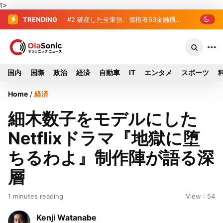
t>
TRENDING
#2
破産した全東信、債権者63金融機関
リスト判明 銀行が半数、最大は近畿産
業信組
国内
国際
政治
経済
自動車
IT
エンタメ
スポーツ
Home
/
経済
細木数子をモデルにした
Netflixドラマ『地獄に堕
ちるわよ』制作陣が語る深
層
1 minutes reading
View : 54
Kenji Watanabe