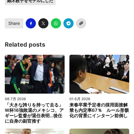
細木数子をモデルにした
Share
Related posts
06 7月 2026
01 6月 2026
「大きな誇りを持って去る」
来春卒業予定者の採用面接解
W杯16強敗退のメキシコ、ア
禁も内定率67％ ルール形骸
ギーレ監督が退任表明…後任
化の背景にインターン前倒し
に自身の副官推す