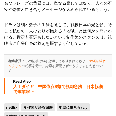
名なフレーズの背景には、単なる脅しではなく、人々の不
安や恐怖と向き合うメッセージが込められているという。
ドラマは細木数子の生涯を通じて、戦後日本の光と影、そ
して私たち一人ひとりが抱える「地獄」とは何かを問いか
ける。肯定も否定もしないという制作陣のスタンスは、視
聴者に自分自身の答えを探すよう促している。
編集部注：
この記事はAIを使用して作成されており、
東洋経済オ
ンライン
の記事を元に、内容を変更せずにリライトしたもので
す。
Read Also
人工ダイヤ、中国依存9割で脱却急務 日米協議
で事業浮上
netflix
制作陣が語る深層
地獄に堕ちるわよ