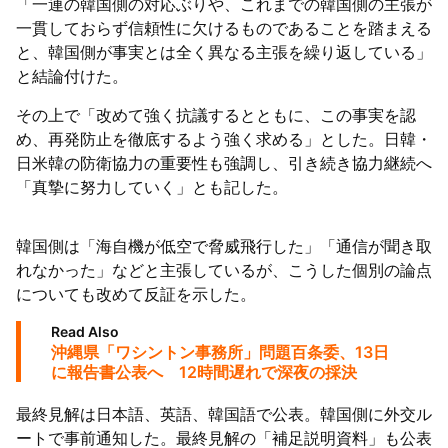
「一連の韓国側の対応ぶりや、これまでの韓国側の主張が
一貫しておらず信頼性に欠けるものであることを踏まえる
と、韓国側が事実とは全く異なる主張を繰り返している」
と結論付けた。
その上で「改めて強く抗議するとともに、この事実を認
め、再発防止を徹底するよう強く求める」とした。日韓・
日米韓の防衛協力の重要性も強調し、引き続き協力継続へ
「真摯に努力していく」とも記した。
韓国側は「海自機が低空で脅威飛行した」「通信が聞き取
れなかった」などと主張しているが、こうした個別の論点
についても改めて反証を示した。
Read Also
沖縄県「ワシントン事務所」問題百条委、13日
に報告書公表へ 12時間遅れで深夜の採決
最終見解は日本語、英語、韓国語で公表。韓国側に外交ル
ートで事前通知した。最終見解の「補足説明資料」も公表