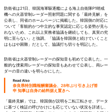
防衛省は21日、韓国海軍駆逐艦による海上自衛隊P1哨戒
機への火器管制レーダー照射問題に関する「最終見解」を
公表し、同省のホームページに掲載した。韓国側の対応に
ついて「客観的かつ中立的な事実認定に応じる姿勢が見ら
れないため、これ以上実務者協議を継続しても、真実の究
明に至らない」と強調。「協議を韓国側と続けていくこと
はもはや困難」だとして、協議打ち切りを明記した。
防衛省は火器管制レーダーの探知音も初めて公表した。一
般的な捜索用レーダーの探知音もあわせて公表し、両レー
ダーの音の違いを明らかにした。
Read Also
奈良県特別職報酬審議会、28年ぶり引き上げ答
申 知事は自身の給料据え置きへ
「最終見解」では、韓国側が説明を二転三転させ、データ
に基づく検証の呼びかけにも応じていない状況を詳述し、