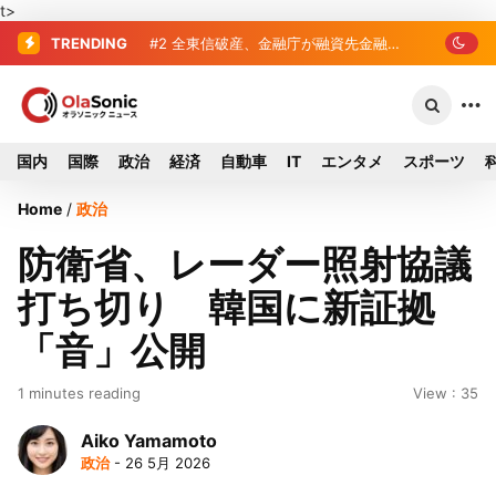
t>
TRENDING
#2
全東信破産、金融庁が融資先金融機
…
関への影響調査開始
国内
国際
政治
経済
自動車
IT
エンタメ
スポーツ
Home
/
政治
防衛省、レーダー照射協議
打ち切り 韓国に新証拠
「音」公開
1 minutes reading
View : 35
Aiko Yamamoto
政治
- 26 5月 2026