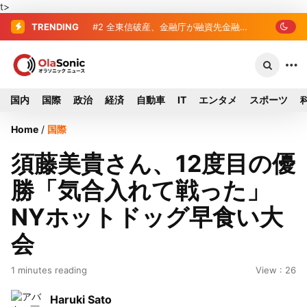
t>
TRENDING
#2
#3
全東信破産、金融庁が融資先金融機
破産した全東信、債権者63金融
関への影響調査開始
機関リスト判明 銀行が半数、最大は近
畿産業信組
国内
国際
政治
経済
自動車
IT
エンタメ
スポーツ
Home
/
国際
須藤美貴さん、12度目の優
勝「気合入れて戦った」
NYホットドッグ早食い大
会
1 minutes reading
View : 26
Haruki Sato