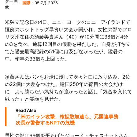
国際
- 05 7月 2026
米独立記念日の4日、ニューヨークのコニーアイランドで
恒例のホットドッグ早食い大会が開かれ、女性の部でフロ
リダ州在住の須藤美貴さん（40）が10分間に38個と4分
の3を食べ、通算12回目の優勝を果たした。自身が打ち立
てた過去最高記録の51個には及ばなかったが、猛暑の
中、昨年の33個を上回った。
須藤さんはパンをお湯に浸して次々と口に放り込み、2位
の22個に大差をつけた。建国250年の節目の大会だけ
に、より勝ちたい気持ちが強かったと話し「気合を入れて
戦った」と笑顔を見せた。
Read Also
「米のイラン攻撃、核拡散加速も」元国連事務
次長が警告するNPTの危機
男性の部は66個を平らげたジョーイ・チェスナットさん