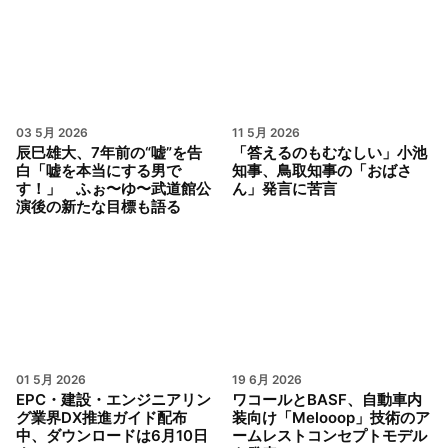
03 5月 2026
11 5月 2026
辰巳雄大、7年前の“嘘”を告
「答えるのもむなしい」小池
白「嘘を本当にする男で
知事、鳥取知事の「おばさ
す！」 ふぉ〜ゆ〜武道館公
ん」発言に苦言
演後の新たな目標も語る
01 5月 2026
19 6月 2026
EPC・建設・エンジニアリン
ワコールとBASF、自動車内
グ業界DX推進ガイド配布
装向け「Melooop」技術のア
中、ダウンロードは6月10日
ームレストコンセプトモデル