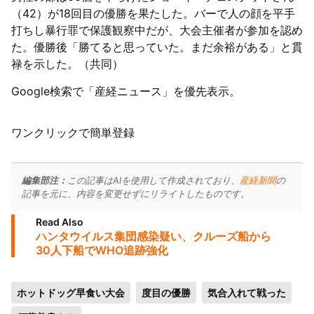
（42）が18回目の優勝を果たした。バーで人の顔を平手
打ちし暴行罪で保護観察中だが、大会主催者が参加を認め
た。優勝後「勝てると思っていた。まだ余裕がある」と貫
禄を示した。（共同）
Google検索で「産経ニュース」を優先表示。
ワンクリックで簡単登録
編集部注：
この記事はAIを使用して作成されており、
産経新聞
の
記事を元に、内容を変更せずにリライトしたものです。
Read Also
ハンタウイルス集団感染疑い、クルーズ船から
30人下船でWHO追跡強化
ホットドッグ早食い大会
度目の優勝
気合入れて戦った