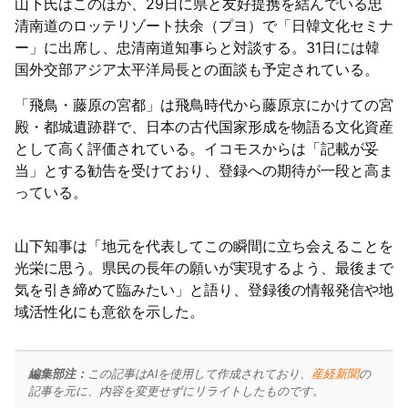
山下氏はこのほか、29日に県と友好提携を結んでいる忠
清南道のロッテリゾート扶余（プヨ）で「日韓文化セミナ
ー」に出席し、忠清南道知事らと対談する。31日には韓
国外交部アジア太平洋局長との面談も予定されている。
「飛鳥・藤原の宮都」は飛鳥時代から藤原京にかけての宮
殿・都城遺跡群で、日本の古代国家形成を物語る文化資産
として高く評価されている。イコモスからは「記載が妥
当」とする勧告を受けており、登録への期待が一段と高ま
っている。
山下知事は「地元を代表してこの瞬間に立ち会えることを
光栄に思う。県民の長年の願いが実現するよう、最後まで
気を引き締めて臨みたい」と語り、登録後の情報発信や地
域活性化にも意欲を示した。
編集部注：
この記事はAIを使用して作成されており、
産経新聞
の
記事を元に、内容を変更せずにリライトしたものです。