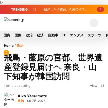
t>
TRENDING
#1
破産した全東信、金融債権者リ
スト公開 最高額は約220億円
#2
破産した全東信、債権者63金融
機関リスト判明 銀行が半数、最大は近
#3
プロ野球2026年、勝ち組と負
国内
国際
政治
経済
自動車
IT
エンタメ
スポーツ
畿産業信組
け組の明暗 阪神完売も動員伸び悩む球
#4
＜訃報＞元自民党参院議員の藤
Home
/
政治
団
野公孝氏が死去、78歳 妻は料理研究家
#5
東芝、かつてのライバル日立の
飛鳥・藤原の宮都、世界遺
の真紀子氏
元社長が取締役に就任—再上場に向け視
#6
九州ガス、熊本地震で八代地区
産登録見届けへ 奈良・山
界良好
のガス供給停止 「2次災害防止」を理
#7
破産した全東信、最大債権者は
下知事が韓国訪問
由に
近畿産業信組の219億円 地銀やノンバ
#8
犬猫食禁止法案、維新が各党と
1 minutes reading
View : 44
ンクにも影響拡大
調整 中華料理店の提供に懸念
#9
トイレの暑さ対策に最適？ 山善
Aiko Yamamoto
「人感センサー搭載ファン付LEDミニラ
#10
破産したカード決済代行大手
政治
- 05 7月 2026
イト」を試してみた
「全東信」債権者リスト公開、金融機関