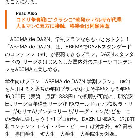
ることになる。
Read Also
ロドリ争奪戦に“クラシコ”勃発か バルサが代理
人＆マンC双方に接触、移籍金は同額用意
「ABEMA de DAZN」学割プランならもっとおトクに！
「ABEMA de DAZN」は、ABEMAでDAZNスタンダード
のコンテンツ（※1）が視聴できるプラン。DAZNスタンダ
ードのJリーグをはじめとした国内外のスポーツコンテン
ツをABEMAで楽しめる。
学生向けプラン「ABEMA de DAZN 学割プラン」（※2）
を活用すると通常の年間プランのおよそ半額となる年額
16,000円（実質、月額1,333円）で視聴が可能に。明治安
田Jリーグ百年構想リーグ/FIFAワールドカップ26/ラ・リ
ーガ/セリエA/ブンデスリーガ/リーグ・アン/などを、こ
の機会に楽しもう！※1 プロ野球、DAZN LINEAR、追加有
料コンテンツ（ペイ・パー・ビュー）は対象外。※2 高校
生、専門学生、短大生、大学生、大学院生が対象。