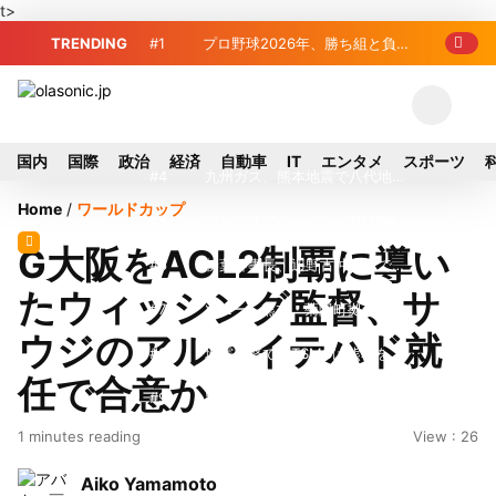
t>
TRENDING
#1
プロ野球2026年、勝ち組と負け
組の明暗 阪神完売も動員伸び悩む球団
#2
＜訃報＞元自民党参院議員の藤
野公孝氏が死去、78歳 妻は料理研究家
#3
東芝、かつてのライバル日立の
国内
国際
政治
経済
自動車
IT
エンタメ
スポーツ
の真紀子氏
元社長が取締役に就任—再上場に向け視
#4
九州ガス、熊本地震で八代地区
Home
/
ワールドカップ
界良好
のガス供給停止 「2次災害防止」を理
#5
アルプスアルパイン、2026年8
G大阪をACL2制覇に導い
由に
月1日付人事異動を発表
#6
榛葉幹事長、辺野古沖事故で
たウィッシング監督、サ
「地元メディアの報道不足」指摘 那覇
#7
ソニー、熊本・菊陽町拠点停
ウジのアル・イテハド就
訪問中
止 復旧見通し立たず 半導体集積地に
#8
地震直撃でもTSMCは熊本を見
任で合意か
懸念
限らない…先端半導体工場建設は継続
#9
窓破損で乗客の体が機外に吸い
1 minutes reading
View : 26
出される ギリシャ発航空機が緊急着陸
#10
2026-27プレシーズンマッチ
Aiko Yamamoto
放送・配信日程まとめ