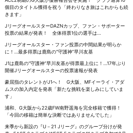
ACL2制覇のG大阪が優勝報告会を実施！ クラブ通算10
個目のタイトル獲得を祝う「終わりなき旅はこれからも続
きます」
JリーグオールスターDAZNカップ、ファン・サポーター
投票の結果が発表！ 全体得票1位の選手は…
Jリーグオールスター・ファン投票の中間結果が明らか
に！…最多得票は鹿島の“守護神”早川友基
J1は鹿島の“守護神”早川友基が得票最上位に！…17年ぶり
開催Jリーグオールスターの投票速報が発表
豪屈指のタレントがJ1へ！ G大阪、MFイーライ・アダ
ムスの加入内定を発表「新たな挑戦を楽しみにしていま
す」
浦和、G大阪から22歳FW南野遥海を完全移籍で獲得！
「今回の移籍は簡単な決断ではありませんでした」
来季から新設の『U－21 Jリーグ』のグループ分けが発