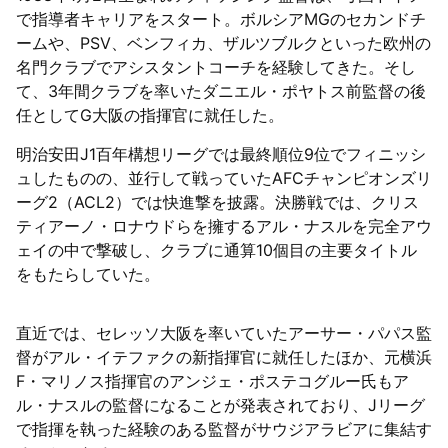
で指導者キャリアをスタート。ボルシアMGのセカンドチ
ームや、PSV、ベンフィカ、ザルツブルクといった欧州の
名門クラブでアシスタントコーチを経験してきた。そし
て、3年間クラブを率いたダニエル・ポヤトス前監督の後
任としてG大阪の指揮官に就任した。
明治安田J1百年構想リーグでは最終順位9位でフィニッシ
ュしたものの、並行して戦っていたAFCチャンピオンズリ
ーグ2（ACL2）では快進撃を披露。決勝戦では、クリス
ティアーノ・ロナウドらを擁するアル・ナスルを完全アウ
ェイの中で撃破し、クラブに通算10個目の主要タイトル
をもたらしていた。
直近では、セレッソ大阪を率いていたアーサー・パパス監
督がアル・イテファクの新指揮官に就任したほか、元横浜
F・マリノス指揮官のアンジェ・ポステコグルー氏もア
ル・ナスルの監督になることが発表されており、Jリーグ
で指揮を執った経験のある監督がサウジアラビアに集結す