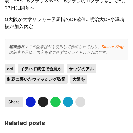
表…EAST 6クラブ＆WEST 5クラブの11クラブ参加で8月
22日に開幕へ
G大阪が大学サッカー界屈指のDF確保…明治大DF小澤晴
樹が加入内定
編集部注：
この記事はAIを使用して作成されており、
Soccer King
の記事を元に、内容を変更せずにリライトしたものです。
acl
イテハド就任で合意か
サウジのアル
制覇に導いたウィッシング監督
大阪を
Share
Related posts