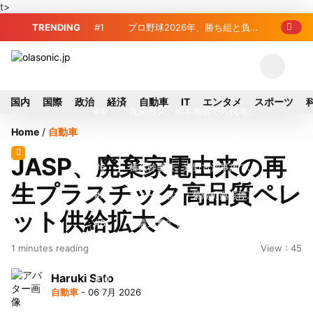
t>
TRENDING
#1
プロ野球2026年、勝ち組と負け
組の明暗 阪神完売も動員伸び悩む球団
#2
＜訃報＞元自民党参院議員の藤
野公孝氏が死去、78歳 妻は料理研究家
#3
東芝、かつてのライバル日立の
国内
国際
政治
経済
自動車
IT
エンタメ
スポーツ
の真紀子氏
元社長が取締役に就任—再上場に向け視
#4
九州ガス、熊本地震で八代地区
Home
/
自動車
界良好
のガス供給停止 「2次災害防止」を理
#5
アルプスアルパイン、2026年8
JASP、廃棄家電由来の再
由に
月1日付人事異動を発表
#6
榛葉幹事長、辺野古沖事故で
生プラスチック高品質ペレ
「地元メディアの報道不足」指摘 那覇
#7
ソニー、熊本・菊陽町拠点停
ット供給拡大へ
訪問中
止 復旧見通し立たず 半導体集積地に
#8
地震直撃でもTSMCは熊本を見
1 minutes reading
View : 45
懸念
限らない…先端半導体工場建設は継続
#9
窓破損で乗客の体が機外に吸い
Haruki Sato
出される ギリシャ発航空機が緊急着陸
#10
2026-27プレシーズンマッチ
自動車
- 06 7月 2026
放送・配信日程まとめ