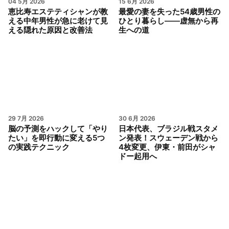
04 5月 2026
15 6月 2026
恵比寿エステティシャンが教
最愛の妻を失った54歳男性の
える中年男性が急に老けて見
ひとり暮らし——虚無から再
える隠れた原因と改善法
生への道
29 7月 2026
30 6月 2026
脳の予測をハックして「やり
日本代表、ブラジル戦スタメ
たい」を即行動に変える5つ
ン発表！スウェーデン戦から
の実践テクニック
4枚変更、伊東・前田がシャ
ドー起用へ