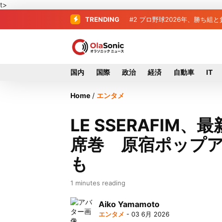
t>
TRENDING
#2
#3
＜訃報＞元自民党参院議員の
プロ野球2026年、勝
国内
国際
政治
経済
自動車
IT
Home
/
エンタメ
LE SSERAFIM
席巻 原宿ポップアッ
も
1 minutes reading
Aiko Yamamoto
エンタメ
- 03 6月 2026