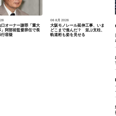
026
06 8月 2026
山口オーナー謝罪「重大
大阪モノレール延伸工事、いま
事」阿部前監督辞任で長
どこまで進んだ？ 並ぶ支柱、
暴行容疑
軌道桁も姿を見せる