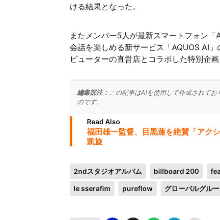
ける結果となった。
またメンバー5人が最新スマートフォン「A
会話を楽しめる新サービス「AQUOS A
ピューターの直営店とコラボした特別企画
編集部注：
この記事はAIを使用して作成されてお
のです。
Read Also
福田雄一監督、目黒蓮を絶賛「アクショ
凱旋
2ndスタジオアルバム
billboard 200
fe
le sserafim
pureflow
グローバルグルー