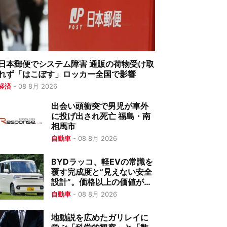
日本郵便でシステム障害 通販の荷物受け取
れず「はこぽす」ロッカー全国で影響
経済
-
08 8月 2026
出会い頭衝突で男児が車外
に投げ出され死亡 福島・南
相馬市
自動車
-
08 8月 2026
BYDラッコ、軽EVの常識を
覆す完成度と“見えない安全
設計”。価格以上の価値がこ
こにある
自動車
-
08 8月 2026
地動説を広めたガリレイに