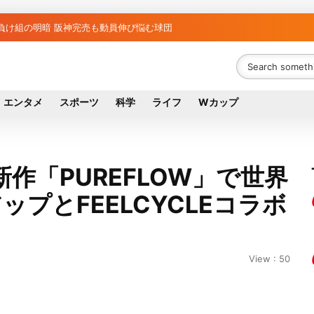
藤野公孝氏が死去、78歳 妻は料理研究家の真紀子氏
ち組と負け組の明暗 阪神完売も動員伸び悩む球団
エンタメ
スポーツ
科学
ライフ
Wカップ
、最新作「PUREFLOW」で世界
プとFEELCYCLEコラボ
View : 50