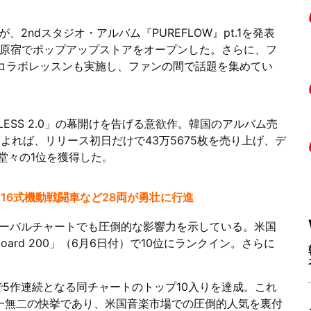
Mが、2ndスタジオ・アルバム『PUREFLOW』pt.1を発表
・原宿でポップアップストアをオープンした。さらに、フ
とのコラボレッスンも実施し、ファンの間で話題を集めてい
ARLESS 2.0」の幕開けを告げる意欲作。韓国のアルバム売
によれば、リリース初日だけで43万5675枚を売り上げ、デ
堂々の1位を獲得した。
16式機動戦闘車など28両が勇壮に行進
ーバルチャートでも圧倒的な影響力を示している。米国
llboard 200」（6月6日付）で10位にランクイン。さらに
。
バムで5作連続となる同チャートのトップ10入りを達成。これ
唯一無二の快挙であり、米国音楽市場での圧倒的人気を裏付