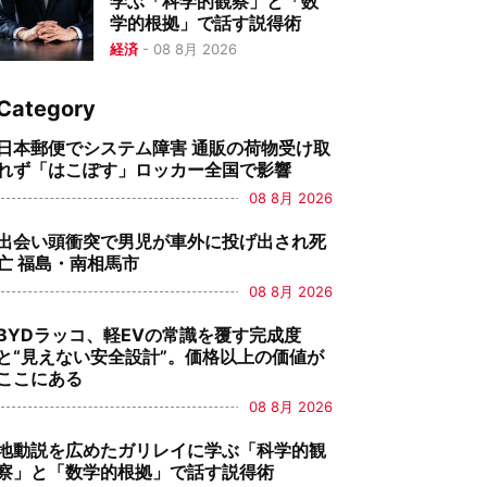
学ぶ「科学的観察」と「数
学的根拠」で話す説得術
経済
-
08 8月 2026
Category
日本郵便でシステム障害 通販の荷物受け取
れず「はこぽす」ロッカー全国で影響
08 8月 2026
出会い頭衝突で男児が車外に投げ出され死
亡 福島・南相馬市
08 8月 2026
BYDラッコ、軽EVの常識を覆す完成度
と“見えない安全設計”。価格以上の価値が
ここにある
08 8月 2026
地動説を広めたガリレイに学ぶ「科学的観
察」と「数学的根拠」で話す説得術