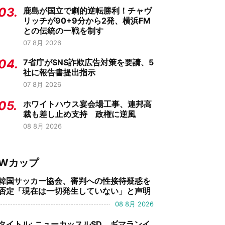
03.
鹿島が国立で劇的逆転勝利！チャヴ
リッチが90+9分から2発、横浜FM
との伝統の一戦を制す
07 8月 2026
04.
7省庁がSNS詐欺広告対策を要請、5
社に報告書提出指示
07 8月 2026
05.
ホワイトハウス宴会場工事、連邦高
裁も差し止め支持 政権に逆風
08 8月 2026
Wカップ
韓国サッカー協会、審判への性接待疑惑を
否定「現在は一切発生していない」と声明
08 8月 2026
タイトル: ニューカッスルSD、ギマランイ