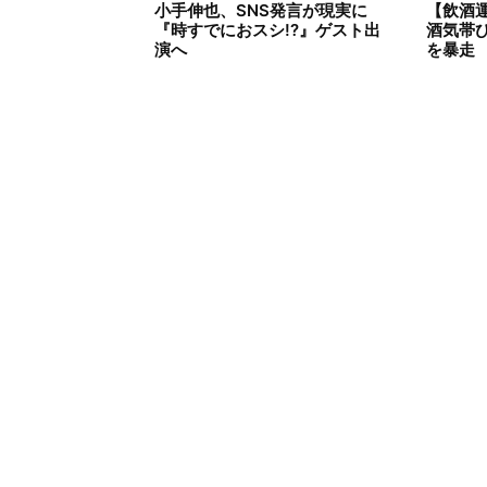
小手伸也、SNS発言が現実に
【飲酒
『時すでにおスシ!?』ゲスト出
酒気帯
演へ
を暴走