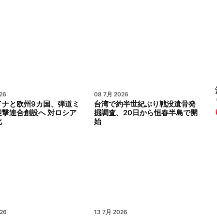
26
08 7月 2026
イナと欧州9カ国、弾道ミ
台湾で約半世紀ぶり戦没遺骨発
迎撃連合創設へ 対ロシア
掘調査、20日から恒春半島で開
化
始
26
13 7月 2026