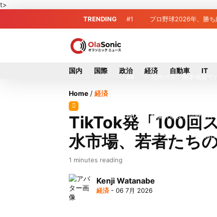
t>
TRENDING
#1
プロ野球2026年、勝
#2
＜訃報＞元自民党参院
#3
東芝、かつてのライバ
国内
国際
政治
経済
自動車
IT
#4
九州ガス、熊本地震で
Home
/
経済
#5
アルプスアルパイン、2
#6
榛葉幹事長、辺野古沖
TikTok発「10
水市場、若者たち
#7
ソニー、熊本・菊陽町
#8
地震直撃でもTSMC
1 minutes reading
#9
窓破損で乗客の体が機
Kenji Watanabe
経済
- 06 7月 2026
#10
2026-27プレシー