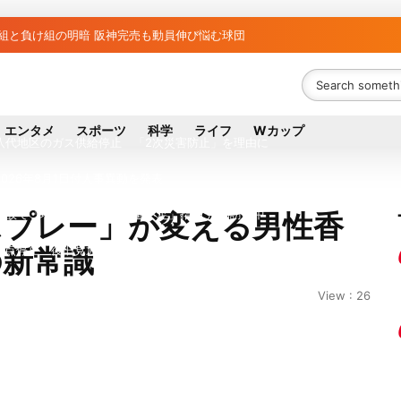
ち組と負け組の明暗 阪神完売も動員伸び悩む球団
議員の藤野公孝氏が死去、78歳 妻は料理研究家の真紀子氏
ル日立の元社長が取締役に就任—再上場に向け視界良好
エンタメ
スポーツ
科学
ライフ
Wカップ
八代地区のガス供給停止 「2次災害防止」を理由に
026年8月1日付人事異動を発表
事故で「地元メディアの報道不足」指摘 那覇訪問中
0回スプレー」が変える男性香
の新常識
拠点停止 復旧見通し立たず 半導体集積地に懸念
は熊本を見限らない…先端半導体工場建設は継続
View : 26
外に吸い出される ギリシャ発航空機が緊急着陸
ズンマッチ放送・配信日程まとめ