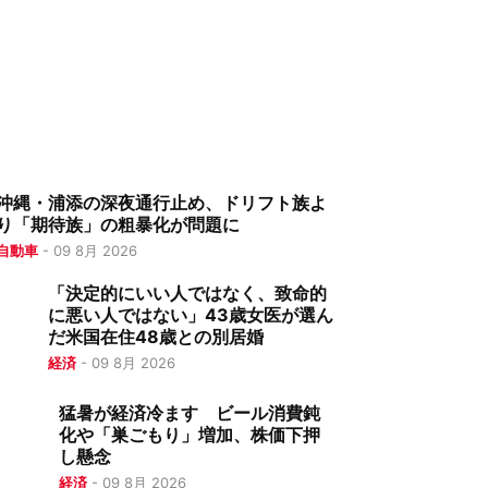
沖縄・浦添の深夜通行止め、ドリフト族よ
り「期待族」の粗暴化が問題に
自動車
-
09 8月 2026
「決定的にいい人ではなく、致命的
に悪い人ではない」43歳女医が選ん
だ米国在住48歳との別居婚
経済
-
09 8月 2026
猛暑が経済冷ます ビール消費鈍
化や「巣ごもり」増加、株価下押
し懸念
経済
-
09 8月 2026