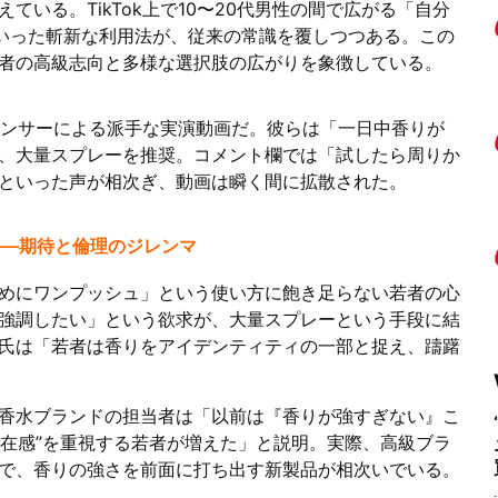
いる。TikTok上で10〜20代男性の間で広がる「自分
といった斬新な利用法が、従来の常識を覆しつつある。この
者の高級志向と多様な選択肢の広がりを象徴している。
ルエンサーによる派手な実演動画だ。彼らは「一日中香りが
、大量スプレーを推奨。コメント欄では「試したら周りか
といった声が相次ぎ、動画は瞬く間に拡散された。
――期待と倫理のジレンマ
めにワンプッシュ」という使い方に飽き足らない若者の心
強調したい」という欲求が、大量スプレーという手段に結
氏は「若者は香りをアイデンティティの一部と捉え、躊躇
香水ブランドの担当者は「以前は『香りが強すぎない』こ
存在感”を重視する若者が増えた」と説明。実際、高級ブラ
で、香りの強さを前面に打ち出す新製品が相次いでいる。