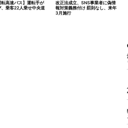
運転高速バス】運転手が
改正法成立、SNS事業者に偽情
び、乗客22人乗せ中央道
報対策義務付け 罰則なし、来年
3月施行