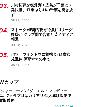
03.
川村拓夢が復帰弾！広島が千葉に3
発快勝、17季ぶりJ1の千葉を突き放
す
08 8月 2026
04.
ストークMF瀬古樹が今夏にJリーグ
復帰か クラブ間で合意と英メディア
報道
09 8月 2026
05.
パワーウインドウに首挟まれ1歳女
児重体 保育ママの車で
08 8月 2026
Wカップ
“ジャーニーマン”ダニエル・マルディー
ニ、7クラブ目はカリアリ 個人成績次第で
買取義務
09 8月 2026