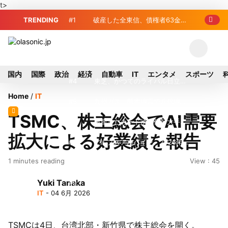
t>
TRENDING
#1
破産した全東信、債権者63金融
機関リスト判明 銀行が半数、最大は近
#2
プロ野球2026年、勝ち組と負
畿産業信組
け組の明暗 阪神完売も動員伸び悩む球
#3
＜訃報＞元自民党参院議員の藤
国内
国際
政治
経済
自動車
IT
エンタメ
スポーツ
団
野公孝氏が死去、78歳 妻は料理研究家
#4
東芝、かつてのライバル日立の
Home
/
IT
の真紀子氏
元社長が取締役に就任—再上場に向け視
#5
九州ガス、熊本地震で八代地区
TSMC、株主総会でAI需要
界良好
のガス供給停止 「2次災害防止」を理
#6
破産したカード決済代行大手
拡大による好業績を報告
由に
「全東信」債権者リスト公開、金融機関
#7
アルプスアルパイン、2026年8
1 minutes reading
View : 45
63者の負債総額は1151億円
月1日付人事異動を発表
#8
榛葉幹事長、辺野古沖事故で
Yuki Tanaka
「地元メディアの報道不足」指摘 那覇
#9
ソニー、熊本・菊陽町拠点停
IT
- 04 6月 2026
訪問中
止 復旧見通し立たず 半導体集積地に
#10
窓破損で乗客の体が機外に吸
懸念
い出される ギリシャ発航空機が緊急着
TSMCは4日、台湾北部・新竹県で株主総会を開く。