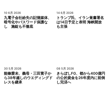
10 6月 2026
14 6月 2026
九電子会社紛失の記憶媒体、
トランプ氏、イラン覚書署名
暗号化やパスワード保護な
は14日予定と表明 海峡開放
し 施錠も不徹底
も主張
30 5月 2026
08 5月 2026
能條愛未、義母・三田寛子か
きらぼしFG、都から400億円
ら38年越しのウエディングド
の公的資金を26年度内に前倒
レスを継承
し完済へ