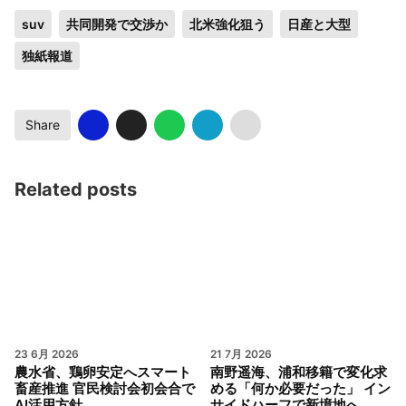
suv
共同開発で交渉か
北米強化狙う
日産と大型
独紙報道
Share
Related posts
23 6月 2026
21 7月 2026
農水省、鶏卵安定へスマート
南野遥海、浦和移籍で変化求
畜産推進 官民検討会初会合で
める「何か必要だった」 イン
AI活用方針
サイドハーフで新境地へ