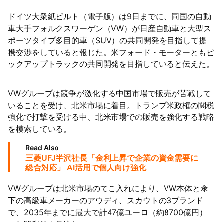
ドイツ大衆紙ビルト（電子版）は9日までに、同国の自動
陸
車大手フォルクスワーゲン（VW）が日産自動車と大型ス
ポーツタイプ多目的車（SUV）の共同開発を目指して提
携交渉をしていると報じた。米フォード・モーターともピ
ックアップトラックの共同開発を目指していると伝えた。
VWグループは競争が激化する中国市場で販売が苦戦して
いることを受け、北米市場に着目。トランプ米政権の関税
強化で打撃を受ける中、北米市場での販売を強化する戦略
を模索している。
Read Also
三菱UFJ半沢社長「金利上昇で企業の資金需要に
総合対応」 AI活用で個人向け強化
VWグループは北米市場のてこ入れにより、VW本体と傘
下の高級車メーカーのアウディ、スカウトの3ブランド
で、2035年までに最大で計47億ユーロ（約8700億円）