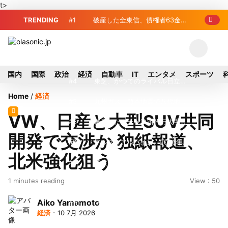
t>
TRENDING
#1
破産した全東信、債権者63金融
機関リスト判明 銀行が半数、最大は近
#2
プロ野球2026年、勝ち組と負
畿産業信組
け組の明暗 阪神完売も動員伸び悩む球
#3
＜訃報＞元自民党参院議員の藤
国内
国際
政治
経済
自動車
IT
エンタメ
スポーツ
団
野公孝氏が死去、78歳 妻は料理研究家
#4
東芝、かつてのライバル日立の
Home
/
経済
の真紀子氏
元社長が取締役に就任—再上場に向け視
#5
九州ガス、熊本地震で八代地区
VW、日産と大型SUV共同
界良好
のガス供給停止 「2次災害防止」を理
#6
破産したカード決済代行大手
開発で交渉か 独紙報道、
由に
「全東信」債権者リスト公開、金融機関
#7
アルプスアルパイン、2026年8
北米強化狙う
63者の負債総額は1151億円
月1日付人事異動を発表
#8
榛葉幹事長、辺野古沖事故で
1 minutes reading
View : 50
「地元メディアの報道不足」指摘 那覇
#9
ソニー、熊本・菊陽町拠点停
Aiko Yamamoto
訪問中
止 復旧見通し立たず 半導体集積地に
#10
窓破損で乗客の体が機外に吸
経済
- 10 7月 2026
懸念
い出される ギリシャ発航空機が緊急着