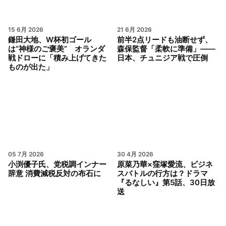
15 6月 2026
21 6月 2026
鎌田大地、W杯初ゴール
前半2点リードも油断せず、
は“神様のご褒美” オランダ
森保監督「柔軟に準備」——
戦ドローに「積み上げてきた
日本、チュニジア戦で圧倒
ものが出た」
05 7月 2026
30 4月 2026
小渕優子氏、党税調インナー
原菜乃華×窪塚愛流、ビジネ
辞意 消費減税反対の布石に
スバトルの行方は？ドラマ
『るなしい』第5話、30日放
送