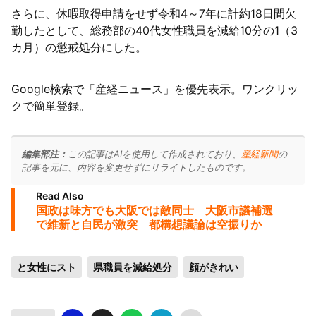
さらに、休暇取得申請をせず令和4～7年に計約18日間欠
勤したとして、総務部の40代女性職員を減給10分の1（3
カ月）の懲戒処分にした。
Google検索で「産経ニュース」を優先表示。ワンクリッ
クで簡単登録。
編集部注：
この記事はAIを使用して作成されており、
産経新聞
の
記事を元に、内容を変更せずにリライトしたものです。
Read Also
国政は味方でも大阪では敵同士 大阪市議補選
で維新と自民が激突 都構想議論は空振りか
と女性にスト
県職員を減給処分
顔がきれい