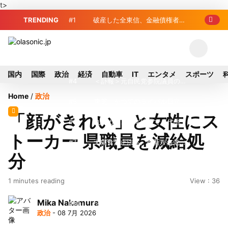
t>
TRENDING
#1
破産した全東信、金融債権者リ
スト公開 最高額は約220億円
#2
破産した全東信、債権者63金融
機関リスト判明 銀行が半数、最大は近
#3
プロ野球2026年、勝ち組と負
国内
国際
政治
経済
自動車
IT
エンタメ
スポーツ
畿産業信組
け組の明暗 阪神完売も動員伸び悩む球
#4
＜訃報＞元自民党参院議員の藤
Home
/
政治
団
野公孝氏が死去、78歳 妻は料理研究家
#5
東芝、かつてのライバル日立の
「顔がきれい」と女性にス
の真紀子氏
元社長が取締役に就任—再上場に向け視
#6
九州ガス、熊本地震で八代地区
トーカー 県職員を減給処
界良好
のガス供給停止 「2次災害防止」を理
#7
犬猫食禁止法案、維新が各党と
分
由に
調整 中華料理店の提供に懸念
#8
破産した全東信、最大債権者は
1 minutes reading
View : 36
近畿産業信組の219億円 地銀やノンバ
#9
トイレの暑さ対策に最適？ 山善
Mika Nakamura
ンクにも影響拡大
「人感センサー搭載ファン付LEDミニラ
#10
破産したカード決済代行大手
政治
- 08 7月 2026
イト」を試してみた
「全東信」債権者リスト公開、金融機関