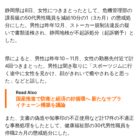
静岡県は8日、女性につきまとったとして、危機管理部の
63者の負債総額は1151億円
課長級の50代男性職員を減給10分の1（3カ月）の懲戒処
分にした。男性は昨年12月、ストーカー規制法違反の疑
いで書類送検され、静岡地検が不起訴処分（起訴猶予）と
した。
県によると、男性は昨年10～11月、女性の勤務先付近で計
4回つきまとった。男性は聞き取りに「スポーツジムに行
く途中に女性を見かけ、顔がきれいで癒やされると思っ
た」などと話した。
Read Also
国産推進で防衛と経済の好循環へ 新たなサプラ
イチェーン構築を議論
また、文書の偽造や知事印の不正使用など計17件の不適正
な事務処理をしたとして、健康福祉部の30代男性職員を
停職2カ月の懲戒処分にした。