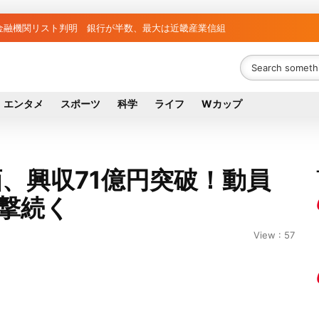
と負け組の明暗 阪神完売も動員伸び悩む球団
者63金融機関リスト判明 銀行が半数、最大は近畿産業信組
エンタメ
スポーツ
科学
ライフ
Wカップ
、興収71億円突破！動員
進撃続く
View : 57