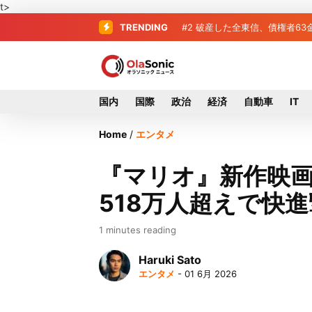
t>
TRENDING
#2
#3
プロ野球2026年、勝ち組
破産した全東信、債権
国内
国際
政治
経済
自動車
IT
Home
/
エンタメ
『マリオ』新作映画
518万人超えで快
1 minutes reading
Haruki Sato
エンタメ
- 01 6月 2026