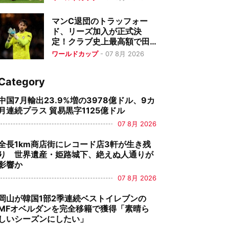
マンC退団のトラッフォー
ド、リーズ加入が正式決
定！クラブ史上最高額で田
中碧と同僚に
ワールドカップ
-
07 8月 2026
Category
中国7月輸出23.9%増の3978億ドル、9カ
月連続プラス 貿易黒字1125億ドル
07 8月 2026
全長1km商店街にレコード店3軒が生き残
り 世界遺産・姫路城下、絶えぬ人通りが
影響か
07 8月 2026
岡山が韓国1部2季連続ベストイレブンの
MFオベルダンを完全移籍で獲得「素晴ら
しいシーズンにしたい」