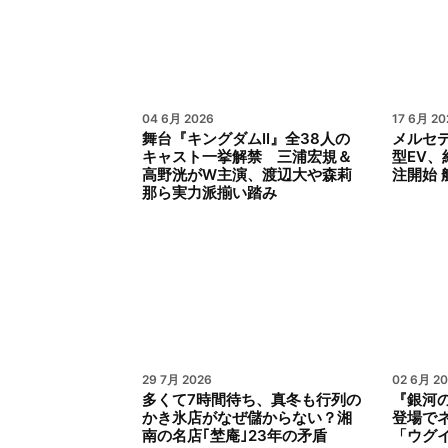
04 6月 2026
17 6月 20
舞台『キングダムII』全38人の
メルセ
キャスト一挙解禁 三浦宏規＆
型EV、
高野洸がW主演、渡辺大や森莉
注開始 
那ら実力派揃い踏み
29 7月 2026
02 6月 2
多くて7時間待ち、真冬も行列の
『銀河
かき氷店がなぜ儲からない？湘
登場で
南の名店｢埜庵｣23年の矛盾
「ウグ