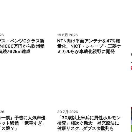
26
19 6月 2026
デス・ベンツCクラス新
NTN向け平面アンテナを47%軽
約1060万円から欧州受
量化、NICT・シャープ・三菱ケ
航続762km達成
ミカルらが車載化視野に開発
026
30 7月 2026
の一票』予告に人気声優
「30歳以上米兵に男性ホルモン
ネット騒然 「豪華すぎ」
検査」相次ぐ懸念 補充療法に
イス嬢？」
健康リスク…ダブスタ批判も