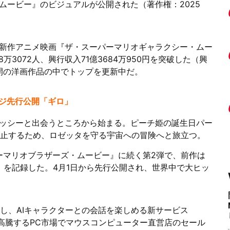
ムービー』のビジュアルが公開された（著作権：2025
新作アニメ映画『ザ・スーパーマリオギャラクシー・ムー
万3072人、興行収入71億3684万950円を突破した（興
公開の洋画作品の中でトップを更新中だ。
ージ先行公開「ギロ」
ッシーと出会うところから始まる。ピーチ姫の誕生日パー
を阻止するため、ロゼッタを守る宇宙への冒険へと旅立つ。
パーマリオブラザーズ・ムービー』に続く第2弾で、前作は
円）を記録した。4月1日から先行公開され、世界中で大ヒッ
験し、AIキャラクターとの会話を楽しめる新サービス
た、高騰するPC市場でマウスコンピューター直営店のセール