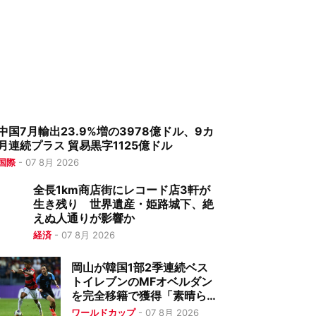
中国7月輸出23.9%増の3978億ドル、9カ
月連続プラス 貿易黒字1125億ドル
国際
-
07 8月 2026
全長1km商店街にレコード店3軒が
生き残り 世界遺産・姫路城下、絶
えぬ人通りが影響か
経済
-
07 8月 2026
岡山が韓国1部2季連続ベス
トイレブンのMFオベルダン
を完全移籍で獲得「素晴ら
しいシーズンにしたい」
ワールドカップ
-
07 8月 2026