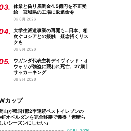
03.
休業と偽り雇調金4.5億円を不正受
給 宮城県の工場に返還命令
06 8月 2026
04.
大学生派遣事業の再開も…日本、相
次ぐロシアとの接触 疑念招くリス
クも
06 8月 2026
05.
ウガンダ代表主将デイヴィッド・オ
ウォリが強盗に襲われ死亡、27歳 |
サッカーキング
06 8月 2026
Wカップ
岡山が韓国1部2季連続ベストイレブンの
MFオベルダンを完全移籍で獲得「素晴ら
しいシーズンにしたい」
07 8月 2026