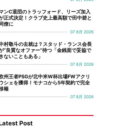
マンC退団のトラッフォード、リーズ加入
が正式決定！クラブ史上最高額で田中碧と
同僚に
07 8月 2026
中村敬斗の去就は？スタッド・ランス会長
が“良質なオファー”待つ「金銭面で妥協で
きないこともある」
07 8月 2026
欧州王者PSGが北中米W杯出場FWアクリ
ウシェを獲得！モナコから5年契約で完全
移籍
07 8月 2026
Latest Post