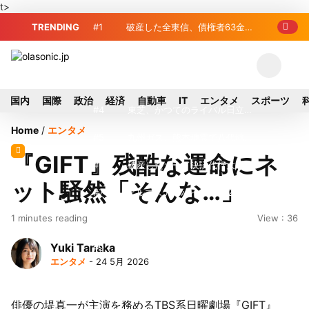
t>
TRENDING
#1
破産した全東信、債権者63金融
機関リスト判明 銀行が半数、最大は近
#2
プロ野球2026年、勝ち組と負
畿産業信組
け組の明暗 阪神完売も動員伸び悩む球
#3
＜訃報＞元自民党参院議員の藤
国内
国際
政治
経済
自動車
IT
エンタメ
スポーツ
団
野公孝氏が死去、78歳 妻は料理研究家
#4
東芝、かつてのライバル日立の
Home
/
エンタメ
の真紀子氏
元社長が取締役に就任—再上場に向け視
#5
九州ガス、熊本地震で八代地区
『GIFT』残酷な運命にネ
界良好
のガス供給停止 「2次災害防止」を理
#6
破産したカード決済代行大手
ット騒然「そんな…」
由に
「全東信」債権者リスト公開、金融機関
#7
アルプスアルパイン、2026年8
1 minutes reading
View : 36
63者の負債総額は1151億円
月1日付人事異動を発表
#8
榛葉幹事長、辺野古沖事故で
Yuki Tanaka
「地元メディアの報道不足」指摘 那覇
#9
ソニー、熊本・菊陽町拠点停
エンタメ
- 24 5月 2026
訪問中
止 復旧見通し立たず 半導体集積地に
#10
窓破損で乗客の体が機外に吸
懸念
い出される ギリシャ発航空機が緊急着
俳優の堤真一が主演を務めるTBS系日曜劇場『GIFT』