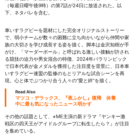
（毎週日曜午後9時）の第7話が24日に放送された。以
陸
下、ネタバレを含む。
車いすラグビーを題材にした完全オリジナルストーリー
で、弱小チームが数々の困難に立ち向かいながら仲間や家
族の大切さを学び成長する姿を描く。脚本は金沢知樹が手
がけ、「マーダーボール」と呼ばれる激しい接触が許され
る競技の迫力や男女混合の特徴、2024年パラリンピック
で日本代表が金メダルを獲得した注目度を背景に、日本車
いすラグビー連盟の監修のもとリアルな試合シーンを再
現。心と体でぶつかり合う人々の“愛と絆”を描く。
Read Also
マツコ・デラックス、『夜ふかし』復帰 休養
中に最も気になったニュース明かす
その他の話題として、≠ME主演の新ドラマ『ヤンキー激
戦区の四天王がアイドルグループに転生したら？』が注目
を集めている。