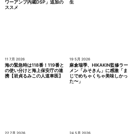
ワーアンプ内蔵DSP」追加の
生
ススメ
11 7月 2026
19 5月 2026
海の緊急時は118番！119番と
麻倉瑞季、HIKAKIN監修ラー
の使い分けと海上保安庁の連
メン「みそきん」に感激「ま
携【岩貞るみこの人道車医】
じでめちゃくちゃ美味しかっ
た〜」
22 7月 2026
24 5月 2026