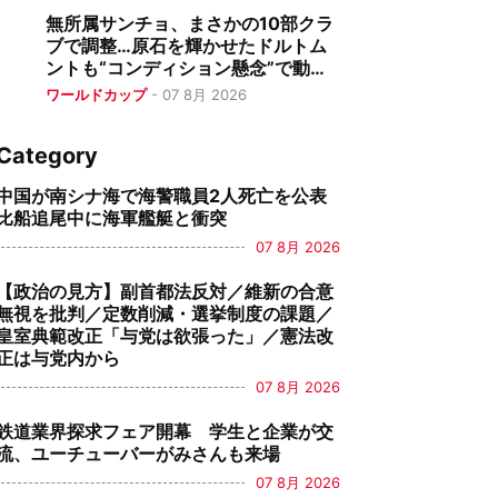
無所属サンチョ、まさかの10部クラ
ブで調整…原石を輝かせたドルトム
ントも“コンディション懸念”で動け
ず
ワールドカップ
-
07 8月 2026
Category
中国が南シナ海で海警職員2人死亡を公表
比船追尾中に海軍艦艇と衝突
07 8月 2026
【政治の見方】副首都法反対／維新の合意
無視を批判／定数削減・選挙制度の課題／
皇室典範改正「与党は欲張った」／憲法改
正は与党内から
07 8月 2026
鉄道業界探求フェア開幕 学生と企業が交
流、ユーチューバーがみさんも来場
07 8月 2026