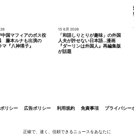
026
15 6月 2026
が中国マフィアのボス役
「和語しりとりが趣味」の外国
感 藤本ルナも出演の
人夫が許せない日本語…漫画
ドラマ『八神瑛子』
『ダーリンは外国人』再編集版
が話題
ieポリシー
広告ポリシー
利用規約
免責事項
プライバシー
正確で、速く、信頼できるニュースをあなたに