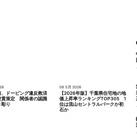
26
06 5月 2026
連、ドーピング違反救済
【2026年版】千葉県住宅地の地
突貫策定 関係者の認識
価上昇率ランキングTOP305 1
き彫り
位は流山セントラルパークか初
石か