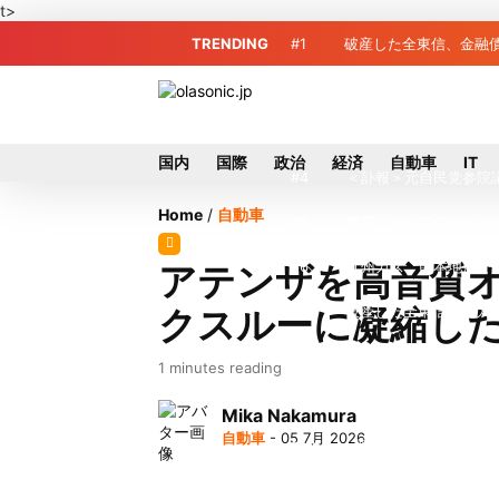
t>
TRENDING
#1
破産した全東信、金融債
#2
破産した全東信、債権
#3
プロ野球2026年、勝
国内
国際
政治
経済
自動車
IT
#4
＜訃報＞元自民党参院
Home
/
自動車
#5
東芝、かつてのライバ
#6
九州ガス、熊本地震で
アテンザを高音質
クスルーに凝縮し
#7
破産した全東信、最大
#8
犬猫食禁止法案、維新
1 minutes reading
#9
トイレの暑さ対策に最適
Mika Nakamura
自動車
- 05 7月 2026
#10
破産したカード決済代