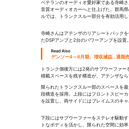
ベテランのオーディオ愛好家である寺崎さ
音質オーディオカーへと仕上げた。群馬県の
ルでは、トランクスルー部分を有効活用し
寺崎さんはアテンザのリアシートバックを
たDSPアンプと2台のパワーアンプを設
Read Also
デンソー4～6月期、増収減益…通期売
トランク側後方には2発のサブウーファー
積載スペースを残す構造が、アテンザなら
限られたトランクスルー部のスペースを最
段構造を採用。上段にはフロントスピーカー用のD
を設置し、両サイドにはブレイムスのキャ
下段にはサブウーファーをステレオ駆動する
トなボディを活かし、限られた空間に効率