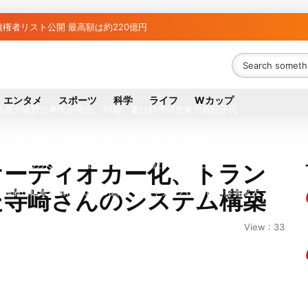
権者リスト公開 最高額は約220億円
者63金融機関リスト判明 銀行が半数、最大は近畿産業信組
ち組と負け組の明暗 阪神完売も動員伸び悩む球団
エンタメ
スポーツ
科学
ライフ
Wカップ
議員の藤野公孝氏が死去、78歳 妻は料理研究家の真紀子氏
ル日立の元社長が取締役に就任—再上場に向け視界良好
八代地区のガス供給停止 「2次災害防止」を理由に
オーディオカー化、トラン
た寺崎さんのシステム構築
債権者は近畿産業信組の219億円 地銀やノンバンクにも影響拡大
が各党と調整 中華料理店の提供に懸念
View : 33
？ 山善「人感センサー搭載ファン付LEDミニライト」を試してみた
行大手「全東信」債権者リスト公開、金融機関63者の負債総額は1151億円