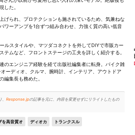
、寺崎さんが以前から愛用し思い入れの深いモデル。絶版後も
現した。
上げられ、プロテクションも施されているため、気兼ねな
パワーアンプを1台ずつ組み合わせ、力強く質の高い低音
ストールスタイルや、マツダコネクトを外してDIYで市販カー
ステムなど、フロントステージの工夫を詳しく紹介する。
連のエンジニア経験を経て出版社編集者に転身。バイク雑
ーオーディオ、クルマ、腕時計、インテリア、アウトドア
の編集長も務めた。
り、
Response.jp
の記事を元に、内容を変更せずにリライトしたもの
ザを高音質オ
ディオカ
トランクスル