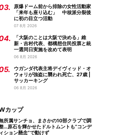
03.
原爆ドーム前から排除の女性活動家
「来年も座り込む」 中核派分裂後
に初の目立つ活動
07 8月 2026
04.
「大阪のことは大阪で決める」維
新・吉村代表、都構想住民投票と統
一選同日実施を改めて表明
06 8月 2026
05.
ウガンダ代表主将デイヴィッド・オ
ウォリが強盗に襲われ死亡、27歳 |
サッカーキング
06 8月 2026
Wカップ
無所属サンチョ、まさかの10部クラブで調
整…原石を輝かせたドルトムントも“コンデ
ィション懸念”で動けず