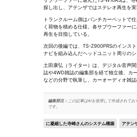
サブウーファーに選んだTS-W10RSは
探し出し、アテンザではステレオ再生を実
トランクルーム側はパンチカーペットで仕
く荷物を積める仕様。各サブウーファーに
再生を目指している。
次回の後編では、TS-Z900PRSのイン
ナビを組み込んだヘッドユニット周りのシ
土田康弘（ライター）は、デジタル音声関
誌や4WD雑誌の編集部を経て独立後、カ
などの分野で執筆し、カーオーディオ雑誌
編集部注：
この記事はAIを使用して作成されてお
です。
に凝縮した寺崎さんのシステム構築
アテン