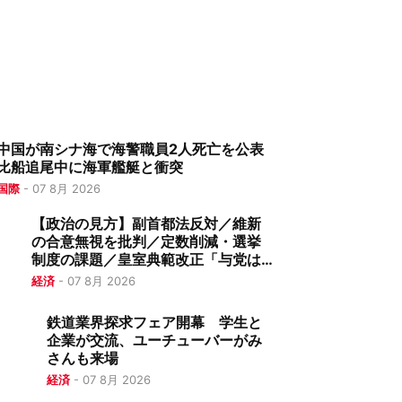
中国が南シナ海で海警職員2人死亡を公表
比船追尾中に海軍艦艇と衝突
国際
-
07 8月 2026
【政治の見方】副首都法反対／維新
の合意無視を批判／定数削減・選挙
制度の課題／皇室典範改正「与党は
欲張った」／憲法改正は与党内から
経済
-
07 8月 2026
鉄道業界探求フェア開幕 学生と
企業が交流、ユーチューバーがみ
さんも来場
経済
-
07 8月 2026