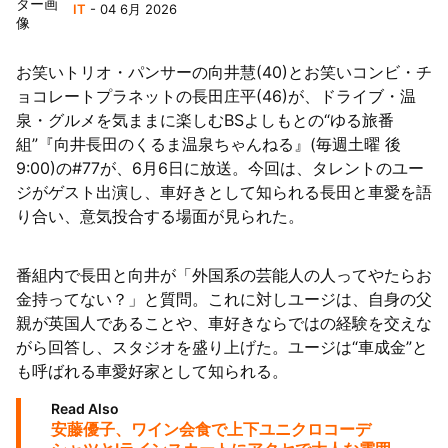
IT
- 04 6月 2026
陸
お笑いトリオ・パンサーの向井慧(40)とお笑いコンビ・チ
ョコレートプラネットの長田庄平(46)が、ドライブ・温
泉・グルメを気ままに楽しむBSよしもとの“ゆる旅番
組”『向井長田のくるま温泉ちゃんねる』(毎週土曜 後
9:00)の#77が、6月6日に放送。今回は、タレントのユー
ジがゲスト出演し、車好きとして知られる長田と車愛を語
り合い、意気投合する場面が見られた。
番組内で長田と向井が「外国系の芸能人の人ってやたらお
金持ってない？」と質問。これに対しユージは、自身の父
親が英国人であることや、車好きならではの経験を交えな
がら回答し、スタジオを盛り上げた。ユージは“車成金”と
も呼ばれる車愛好家として知られる。
Read Also
安藤優子、ワイン会食で上下ユニクロコーデ