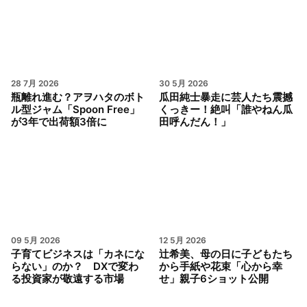
28 7月 2026
30 5月 2026
瓶離れ進む？アヲハタのボト
瓜田純士暴走に芸人たち震撼
ル型ジャム「Spoon Free」
くっきー！絶叫「誰やねん瓜
が3年で出荷額3倍に
田呼んだん！」
09 5月 2026
12 5月 2026
子育てビジネスは「カネにな
辻希美、母の日に子どもたち
らない」のか？ DXで変わ
から手紙や花束「心から幸
る投資家が敬遠する市場
せ」親子6ショット公開