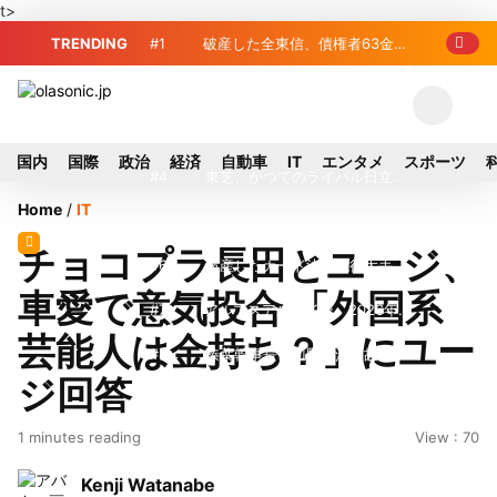
t>
TRENDING
#1
破産した全東信、債権者63金融
機関リスト判明 銀行が半数、最大は近
#2
プロ野球2026年、勝ち組と負
畿産業信組
け組の明暗 阪神完売も動員伸び悩む球
#3
＜訃報＞元自民党参院議員の藤
国内
国際
政治
経済
自動車
IT
エンタメ
スポーツ
団
野公孝氏が死去、78歳 妻は料理研究家
#4
東芝、かつてのライバル日立の
Home
/
IT
の真紀子氏
元社長が取締役に就任—再上場に向け視
#5
九州ガス、熊本地震で八代地区
チョコプラ長田とユージ、
界良好
のガス供給停止 「2次災害防止」を理
#6
破産したカード決済代行大手
車愛で意気投合 「外国系
由に
「全東信」債権者リスト公開、金融機関
#7
アルプスアルパイン、2026年8
芸能人は金持ち？」にユー
63者の負債総額は1151億円
月1日付人事異動を発表
#8
榛葉幹事長、辺野古沖事故で
ジ回答
「地元メディアの報道不足」指摘 那覇
#9
ソニー、熊本・菊陽町拠点停
1 minutes reading
View : 70
訪問中
止 復旧見通し立たず 半導体集積地に
#10
窓破損で乗客の体が機外に吸
Kenji Watanabe
懸念
い出される ギリシャ発航空機が緊急着