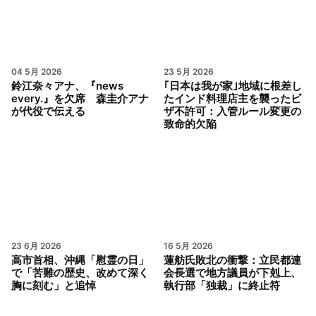
04 5月 2026
23 5月 2026
鈴江奈々アナ、『news
｢日本は我が家｣地域に根差し
every.』を欠席 森圭介アナ
たインド料理店主を襲ったビ
が代役で伝える
ザ不許可：入管ルール変更の
致命的欠陥
23 6月 2026
16 5月 2026
高市首相、沖縄「慰霊の日」
蓮舫氏敗北の衝撃：立民都連
で「苦難の歴史、改めて深く
会長選で地方議員が下剋上、
胸に刻む」と追悼
執行部「独裁」に終止符