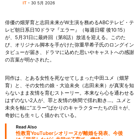
IT
- 30 5月 2026
陸
俳優の畑芽育と志田未来がW主演を務めるABCテレビ・テ
レビ朝日系日10ドラマ『エラー』（毎週日曜 後10:15）
が、5月31日に最終回（第8話）放送を迎える。このた
び、オリジナル脚本を手がけた弥重早希子氏のロングイン
タビューが届き、ドラマに込めた思いやキャストへの感謝
の言葉が明かされた。
同作は、とある女性を死なせてしまった中田ユメ（畑芽
育）と、その女性の娘・大迫未央（志田未来）が真実を知
らないまま友情を育むストーリー。本来なら心を通わせる
はずのない2人が、罪と友情の狭間で揺れ動き…。ユメと
未央を軸に“エラー”ばかりのキャラクターたちの日々が、
奇妙にも生々しく描かれている。
Read Also
性教育YouTuberシオリーヌが離婚を発表、今後