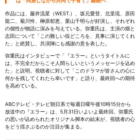
は「同居しながら共同で子育て」継続へ
作品には、藤井流星（WEST.）、坂元愛登、北里琉、原田
龍二、菊川怜、榊原郁恵、栗山千明らが好演し、それぞれ
の個性が物語に深みを与えている。弥重氏は、主演の畑と
志田について「この難しい役どころを、見事に演じてくれ
た」と絶賛し、共演陣にも感謝の意を表した。
弥重氏はインタビューで「『エラー』というタイトルに
は、不完全だからこそ人間らしいというメッセージを込め
た」と説明。視聴者に対して「このドラマが皆さんの心に
何かを残してくれたら幸いです」と語り、最終回への期待
を高めている。
ABCテレビ・テレビ朝日系で毎週日曜午後10時15分から
放送中の『エラー』は、5月31日いよいよ最終回。弥重氏
の思いが込められたオリジナル脚本の結末が、視聴者の心
をどう揺さぶるのか注目が集まる。