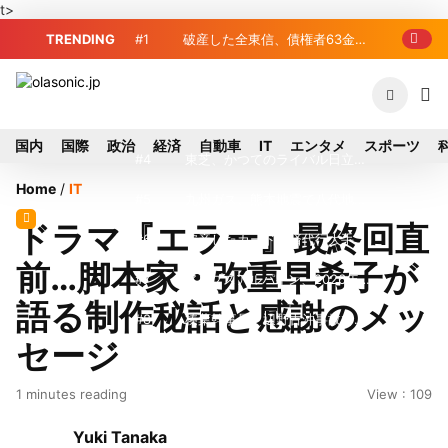
t>
TRENDING
#1
破産した全東信、債権者63金融
機関リスト判明 銀行が半数、最大は近
#2
プロ野球2026年、勝ち組と負
畿産業信組
け組の明暗 阪神完売も動員伸び悩む球
#3
＜訃報＞元自民党参院議員の藤
国内
国際
政治
経済
自動車
IT
エンタメ
スポーツ
団
野公孝氏が死去、78歳 妻は料理研究家
#4
東芝、かつてのライバル日立の
Home
/
IT
の真紀子氏
元社長が取締役に就任—再上場に向け視
#5
九州ガス、熊本地震で八代地区
ドラマ『エラー』最終回直
界良好
のガス供給停止 「2次災害防止」を理
#6
破産したカード決済代行大手
前…脚本家・弥重早希子が
由に
「全東信」債権者リスト公開、金融機関
#7
アルプスアルパイン、2026年8
語る制作秘話と感謝のメッ
63者の負債総額は1151億円
月1日付人事異動を発表
#8
榛葉幹事長、辺野古沖事故で
セージ
「地元メディアの報道不足」指摘 那覇
#9
ソニー、熊本・菊陽町拠点停
1 minutes reading
View : 109
訪問中
止 復旧見通し立たず 半導体集積地に
#10
窓破損で乗客の体が機外に吸
Yuki Tanaka
懸念
い出される ギリシャ発航空機が緊急着