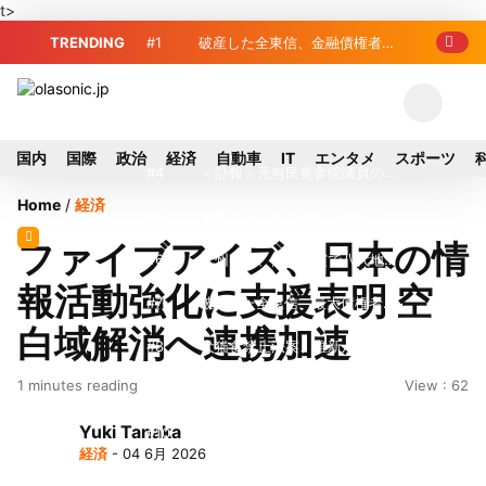
t>
TRENDING
#1
破産した全東信、金融債権者リ
スト公開 最高額は約220億円
#2
破産した全東信、債権者63金融
機関リスト判明 銀行が半数、最大は近
#3
プロ野球2026年、勝ち組と負
国内
国際
政治
経済
自動車
IT
エンタメ
スポーツ
畿産業信組
け組の明暗 阪神完売も動員伸び悩む球
#4
＜訃報＞元自民党参院議員の藤
Home
/
経済
団
野公孝氏が死去、78歳 妻は料理研究家
#5
東芝、かつてのライバル日立の
ファイブアイズ、日本の情
の真紀子氏
元社長が取締役に就任—再上場に向け視
#6
九州ガス、熊本地震で八代地区
報活動強化に支援表明 空
界良好
のガス供給停止 「2次災害防止」を理
#7
破産した全東信、最大債権者は
白域解消へ連携加速
由に
近畿産業信組の219億円 地銀やノンバ
#8
犬猫食禁止法案、維新が各党と
1 minutes reading
View : 62
ンクにも影響拡大
調整 中華料理店の提供に懸念
#9
トイレの暑さ対策に最適？ 山善
Yuki Tanaka
「人感センサー搭載ファン付LEDミニラ
#10
破産したカード決済代行大手
経済
- 04 6月 2026
イト」を試してみた
「全東信」債権者リスト公開、金融機関