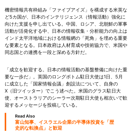
機密情報共有枠組み「ファイブアイズ」を構成する米英な
63者の負債総額は1151億円
ど5カ国が、日本のインテリジェンス（情報活動）強化に
向けた支援を申し出ている。中国、ロシア、北朝鮮の軍事
活動が活発化する中、日本の情報収集・分析能力の向上は
インド太平洋地域における情報網の「死角」を埋める重要
な要素となる。日本政府は人材育成や技術協力で、米国や
同志国との連携を一段と深める方針だ。
「成立を歓迎する。日本の情報活動の基盤整備に向けた重
要な一歩だ」。英国のロングボトム駐日大使は1日、5月
に成立した「国家情報会議」創設法について、自身の
X（旧ツイッター）でこう述べた。米国のグラス駐日大
使、オーストラリアのシーラー次期駐日大使も相次いで歓
迎するメッセージを投稿している。
Read Also
富山知事、イスラエル企業の半導体投資を「歴
史的な転換点」と歓迎