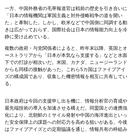
一方、中国外務省の毛寧報道官は戦前の歴史を引き合いに
「日本の情報機関は軍国主義と対外侵略戦争の道を開い
た」と牽制した。しかし、欧米などで中国側に同調する動
きは広がっておらず、国際社会は日本の情報能力向上を冷
静に受け止めている。
複数の政府・与党関係者によると、昨年末以降、英国とオ
ーストラリアから「日本が本気なら支援する」などと水面
下での打診が相次いだ。米国、カナダ、ニュージーランド
からも同様の接触があった。これら5カ国はファイブアイ
ズの構成国であり、収集した機密情報を相互に共有してい
る。
日本政府は今回の支援申し出を機に、情報分析官の育成や
最先端技術の導入を加速させる構えだ。同盟国との連携強
化により、北朝鮮のミサイル発射や中国の海洋進出といっ
た安全保障上の課題への対応力を高める狙いがある。今後
はファイブアイズとの定期協議を通じ、情報共有の枠組み