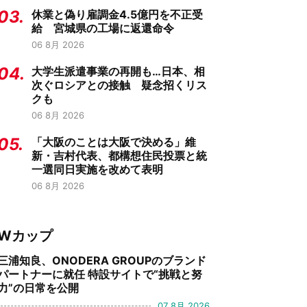
03.
休業と偽り雇調金4.5億円を不正受
給 宮城県の工場に返還命令
06 8月 2026
04.
大学生派遣事業の再開も…日本、相
次ぐロシアとの接触 疑念招くリス
クも
06 8月 2026
05.
「大阪のことは大阪で決める」維
新・吉村代表、都構想住民投票と統
一選同日実施を改めて表明
06 8月 2026
Wカップ
三浦知良、ONODERA GROUPのブランド
パートナーに就任 特設サイトで“挑戦と努
力”の日常を公開
07 8月 2026