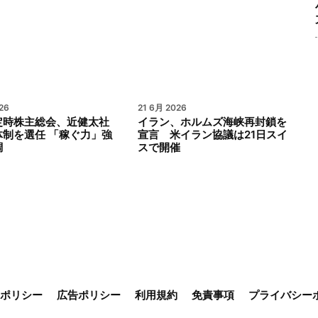
26
21 6月 2026
定時株主総会、近健太社
イラン、ホルムズ海峡再封鎖を
体制を選任 「稼ぐ力」強
宣言 米イラン協議は21日スイ
調
スで開催
ieポリシー
広告ポリシー
利用規約
免責事項
プライバシー