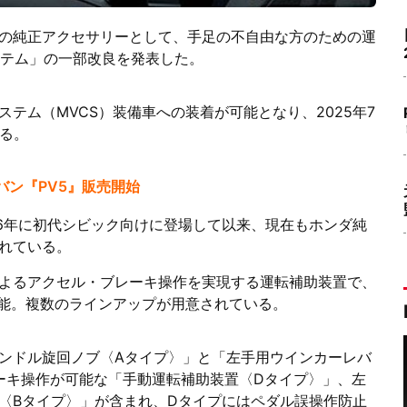
の純正アクセサリーとして、手足の不自由な方のための運
ステム」の一部改良を発表した。
テム（MVCS）装備車への装着が可能となり、2025年7
れる。
Vバン『PV5』販売開始
976年に初代シビック向けに登場して以来、現在もホンダ純
れている。
よるアクセル・ブレーキ操作を実現する運転補助装置で、
可能。複数のラインアップが用意されている。
ンドル旋回ノブ〈Aタイプ〉」と「左手用ウインカーレバ
ーキ操作が可能な「手動運転補助装置〈Dタイプ〉」、左
〈Bタイプ〉」が含まれ、Dタイプにはペダル誤操作防止