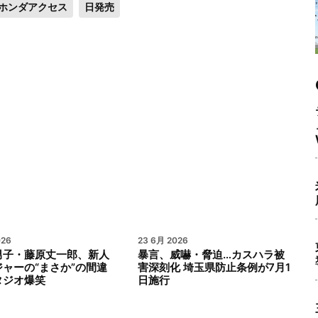
ホンダアクセス
日発売
026
23 6月 2026
男子・藤原丈一郎、新人
暴言、威嚇・脅迫…カスハラ被
ャーの“まさか”の間違
害深刻化 埼玉県防止条例が7月1
タジオ爆笑
日施行