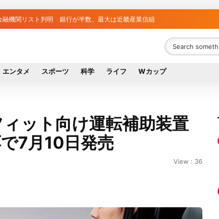
と負け組の明暗 阪神完売も動員伸び悩む球団
者63金融機関リスト判明 銀行が半数、最大は近畿産業信組
エンタメ
スポーツ
科学
ライフ
Wカップ
フィット向け運転補助装置
で7月10日発売
View : 36