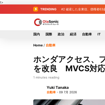
t>
TRENDING
#2
#3
プロ野球2026年、勝ち組
破産した全東信、債権
国内
国際
政治
経済
自動車
IT
Home
/
自動車
ホンダアクセス、
を改良 MVCS対応
1 minutes reading
Yuki Tanaka
自動車
- 09 7月 2026