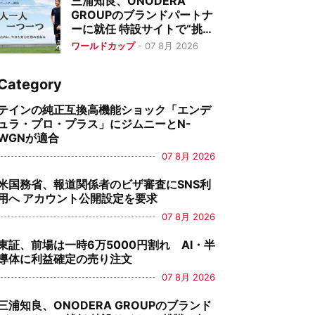
三浦知良、ONODERA
GROUPのブランドパートナ
ーに就任 特設サイトで“挑戦
と努力”の日常を公開
ワールドカップ
-
07 8月 2026
Category
テインの純正互換高機能ショック「エンデ
ュラ・プロ・プラス」にジムニーとN-
WGNが適合
07 8月 2026
米国務省、報道関係者のビザ審査にSNS利
用へ アカウント公開設定を要求
07 8月 2026
東証、前場は一時6万5000円割れ AI・半
導体に利益確定の売り注文
07 8月 2026
三浦知良、ONODERA GROUPのブランド