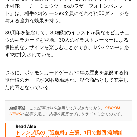
用可能。一方、ミュウツーexのワザ「フォトンバレッ
ト」は、相手のポケモンex全員にそれぞれ50ダメージを
与える強力な効果を持つ。
30周年を記念して、30種類のイラストが異なるピカチュ
ウのキラカードも登場。30人のイラストレーターによる
個性的なデザインを楽しむことができ、1パックの中に必
ず1枚封入されている。
さらに、ポケモンカードゲーム30年の歴史を象徴する特
別仕様のカードが30枚収録され、記念商品として充実し
た内容となっている。
編集部注：
この記事はAIを使用して作成されており、
ORICON
NEWS
の記事を元に、内容を変更せずにリライトしたものです。
Read Also
トランプ氏の「通航料」主張、1日で撤回 湾岸諸