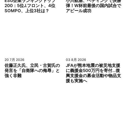
ESG企業ランキングトップ
小川航基、ヘディングで決勝
200：5位J.フロント、4位
弾！W杯前最後の国内試合で
SOMPO、上位3社は？
アピール成功
20 7月 2026
03 8月 2026
佐藤正久氏、立民・古賀氏の
JFAが熊本地震の被災地支援
発言を「自衛隊への侮辱」と
に義援金500万円を寄付…復
強く非難
興支援金の募金活動や物品支
援も実施へ