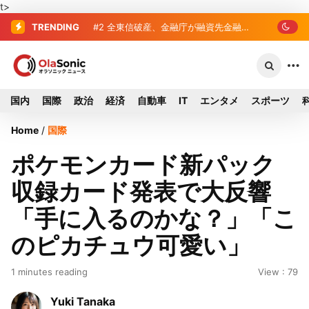
t>
TRENDING
#2
#3
破産した全東信、債権者63金融機
全東信破産、金融庁が融資先金
融機関への影響調査開始
関リスト判明 銀行が半数、最大は近畿
産業信組
国内
国際
政治
経済
自動車
IT
エンタメ
スポーツ
Home
/
国際
ポケモンカード新パック
収録カード発表で大反響
「手に入るのかな？」「こ
のピカチュウ可愛い」
1 minutes reading
View : 79
Yuki Tanaka