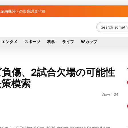
金融機関リスト判明 銀行が半数、最大は近畿産業信組
融資先金融機関への影響調査開始
エンタメ
スポーツ
科学
ライフ
Wカップ
負傷、2試合欠場の可能性
決策模索
View : 34
Group L – FIFA World Cup 2026 match between England and