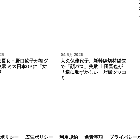
26
04 6月 2026
の長女・野口絵子が初グ
大久保佳代子、新幹線切符紛失
露 ミス日本GPに「女
で「顔パス」失敗 上田晋也が
声
「逆に恥ずかしい」と猛ツッコ
ミ
ieポリシー
広告ポリシー
利用規約
免責事項
プライバシー