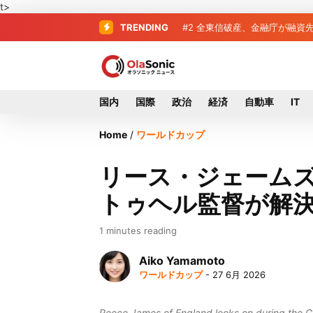
t>
TRENDING
#2
#3
破産した全東信、債権者63
全東信破産、金融庁が
国内
国際
政治
経済
自動車
IT
Home
/
ワールドカップ
リース・ジェームズ
トゥヘル監督が解
1 minutes reading
Aiko Yamamoto
ワールドカップ
- 27 6月 2026
Reece James of England looks on during the 