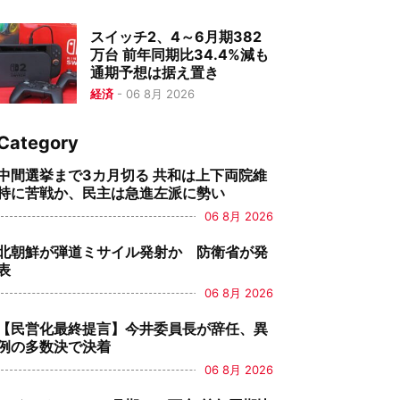
スイッチ2、4～6月期382
万台 前年同期比34.4%減も
通期予想は据え置き
経済
-
06 8月 2026
Category
中間選挙まで3カ月切る 共和は上下両院維
持に苦戦か、民主は急進左派に勢い
06 8月 2026
北朝鮮が弾道ミサイル発射か 防衛省が発
表
06 8月 2026
【民営化最終提言】今井委員長が辞任、異
例の多数決で決着
06 8月 2026