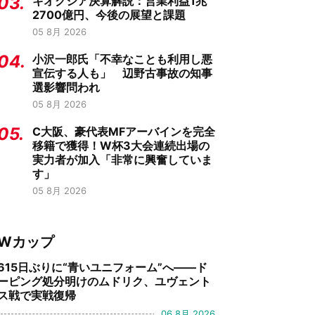
03.
キオクシア決算解説：営業利益1兆
2700億円、今後の展望と課題
05 8月 2026
04.
小沢一郎氏「不幸なことも利用し悪
宣伝する人も」 辺野古事故の知事
選影響問われ
05 8月 2026
05.
C大阪、豪代表MFアーバインを完全
移籍で獲得！W杯3大会連続出場の
実力者が加入「非常に興奮していま
す」
05 8月 2026
Wカップ
615日ぶりに“青いユニフォーム”へ——ド
ーピング処分明けのムドリク、ユヴェント
ス戦で実戦復帰
06 8月 2026