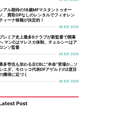
レアル期待の18歳MFマスタントゥオー
ノ、買取OPなしのレンタルでフィオレン
ティーナ移籍が決定的！
06 8月 2026
プレミア史上最多9クラブが新監督で開幕
へ マンCはマレスカ体制、チェルシーはア
ロンソ監督
06 8月 2026
喜多壱也も加わる左CBに“本命”登場か…ソ
シエダ、モロッコ代表DFアゲルドの2度目
の獲得に近づく
06 8月 2026
Latest Post