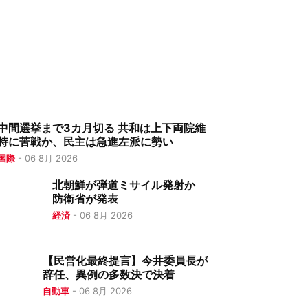
中間選挙まで3カ月切る 共和は上下両院維
持に苦戦か、民主は急進左派に勢い
国際
-
06 8月 2026
北朝鮮が弾道ミサイル発射か
防衛省が発表
経済
-
06 8月 2026
【民営化最終提言】今井委員長が
辞任、異例の多数決で決着
自動車
-
06 8月 2026