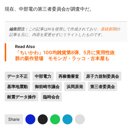
現在、中部電の第三者委員会が調査中だ。
編集部注：
この記事はAIを使用して作成されており、
産経新聞
の
記事を元に、内容を変更せずにリライトしたものです。
Read Also
「ちいかわ」100均雑貨第8弾、5月に実用性抜
群の新作登場 モモンガ・ラッコ・古本屋も
データ不正
中部電力
再稼働審査
原子力規制委員会
基準地震動
御前崎市議会
浜岡原発
第三者委員会
耐震データ操作
臨時会合
Share