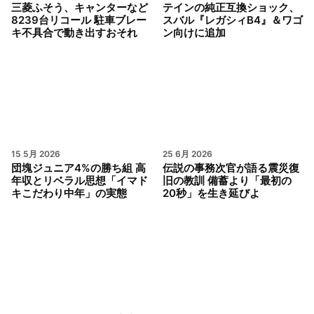
三菱ふそう、キャンターなど
テインの純正互換ショック、
8239台リコール 駐車ブレー
スバル『レガシィB4』＆ワゴ
キ不具合で動き出すおそれ
ン向けに追加
15 5月 2026
25 6月 2026
団塊ジュニア4%の勝ち組 高
伝説の事務次官が語る震災復
年収とリベラル思想「イマド
旧の教訓 備蓄より「最初の
キこだわり中年」の実態
20秒」を生き延びよ