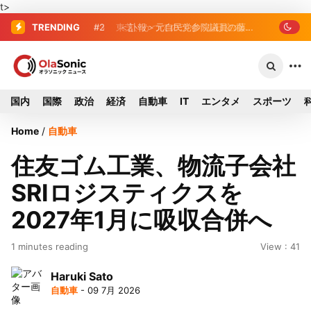
t>
TRENDING
#2
#3
東芝、かつてのライバル日立の元社
＜訃報＞元自民党参院議員の藤
野公孝氏が死去、78歳 妻は料理研究家
長が取締役に就任—再上場に向け視界良
の真紀子氏
好
国内
国際
政治
経済
自動車
IT
エンタメ
スポーツ
Home
/
自動車
住友ゴム工業、物流子会社
SRIロジスティクスを
2027年1月に吸収合併へ
1 minutes reading
View : 41
Haruki Sato
自動車
- 09 7月 2026