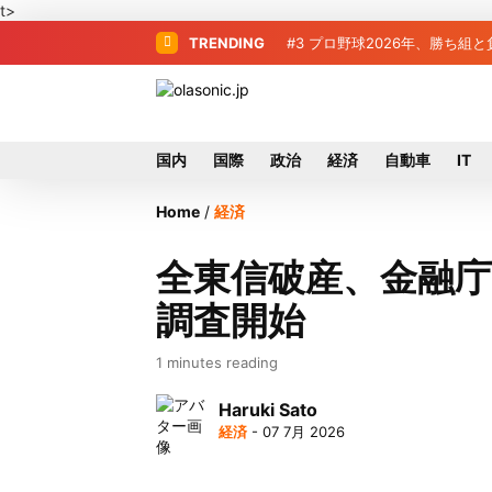
t>
TRENDING
#3
プロ野球2026年、勝ち組
国内
国際
政治
経済
自動車
IT
Home
/
経済
全東信破産、金融
調査開始
1 minutes reading
Haruki Sato
経済
- 07 7月 2026