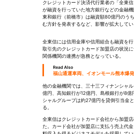
クレジットカード決済代行業者の「全東信
が融資を行っていた地方銀行などの金融機
東和銀行（前橋市）は融資額80億円のう
む方針を発表するなど、影響が拡大してい
全東信には信用金庫や信用組合も融資を行
取引先のクレジットカード加盟店の状況に
関係機関の連携が急務となっている。
Read Also
福山通運車両、イオンモール熊本爆
他の金融機関では、三十三フィナンシャル
億円、高知銀行が12億円、島根銀行が8
シャルグループは約27億円を貸倒引当金
る。
全東信はクレジットカード会社から加盟店
た。カード会社が加盟店に支払う売上代金
料収入を得るビジネスモデルを採用してい