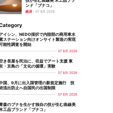
技が生む曲線美 木工品ブラ
ンド「ブナコ」
経済
-
07 8月 2026
Category
アイシン、NEDO採択で内陸部の商用車水
素ステーション向けオンサイト製造の実現
可能性調査を開始
07 8月 2026
空き長屋を民泊に、収益でアート支援 東
京・京島の「文化の循環」実験
07 8月 2026
中国、9月に出入国管理の新規定施行 技
術流出防止へ自国民の出国制限
07 8月 2026
青森のブナを生かす独自の技が生む曲線美
木工品ブランド「ブナコ」