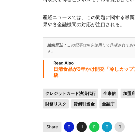
産経ニュースでは、この問題に関する最新
果や各金融機関の対応が注目される。
編集部注：
この記事はAIを使用して作成されてお
す。
Read Also
日清食品が5年かけ開発「冷しカップ
貌
クレジットカード決済代行
全東信
加盟
財務リスク
貸倒引当金
金融庁
Share