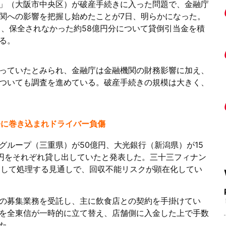
」（大阪市中央区）が破産手続きに入った問題で、金融庁
関への影響を把握し始めたことが7日、明らかになった。
ち、保全されなかった約58億円分について貸倒引当金を積
る。
っていたとみられ、金融庁は金融機関の財務影響に加え、
ついても調査を進めている。破産手続きの規模は大きく、
発に巻き込まれドライバー負傷
グループ（三重県）が50億円、大光銀行（新潟県）が15
億円をそれぞれ貸し出していたと発表した。三十三フィナン
として処理する見通しで、回収不能リスクが顕在化してい
の募集業務を受託し、主に飲食店との契約を手掛けてい
を全東信が一時的に立て替え、店舗側に入金した上で手数
た。