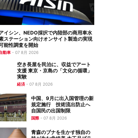
アイシン、NEDO採択で内陸部の商用車水
素ステーション向けオンサイト製造の実現
可能性調査を開始
自動車
-
07 8月 2026
空き長屋を民泊に、収益でアート
支援 東京・京島の「文化の循環」
実験
経済
-
07 8月 2026
中国、9月に出入国管理の新
規定施行 技術流出防止へ
自国民の出国制限
国際
-
07 8月 2026
青森のブナを生かす独自の