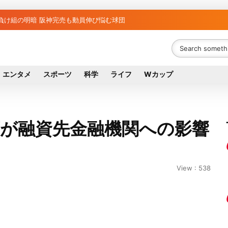
と負け組の明暗 阪神完売も動員伸び悩む球団
エンタメ
スポーツ
科学
ライフ
Wカップ
庁が融資先金融機関への影響
View : 538