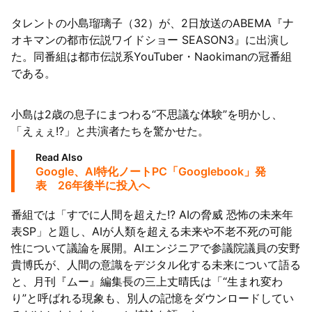
タレントの小島瑠璃子（32）が、2日放送のABEMA『ナ
オキマンの都市伝説ワイドショー SEASON3』に出演し
た。同番組は都市伝説系YouTuber・Naokimanの冠番組
である。
小島は2歳の息子にまつわる“不思議な体験”を明かし、
「えぇぇ!?」と共演者たちを驚かせた。
Read Also
Google、AI特化ノートPC「Googlebook」発
表 26年後半に投入へ
番組では「すでに人間を超えた!? AIの脅威 恐怖の未来年
表SP」と題し、AIが人類を超える未来や不老不死の可能
性について議論を展開。AIエンジニアで参議院議員の安野
貴博氏が、人間の意識をデジタル化する未来について語る
と、月刊『ムー』編集長の三上丈晴氏は「“生まれ変わ
り”と呼ばれる現象も、別人の記憶をダウンロードしてい