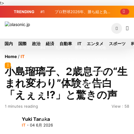
t>
TRENDING
#1
プロ野球2026年、勝ち組と負け
組の明暗 阪神完売も動員伸び悩む球団
#2
＜訃報＞元自民党参院議員の藤
野公孝氏が死去、78歳 妻は料理研究家
#3
東芝、かつてのライバル日立の
国内
国際
政治
経済
自動車
IT
エンタメ
スポーツ
の真紀子氏
元社長が取締役に就任—再上場に向け視
#4
九州ガス、熊本地震で八代地区
Home
/
IT
界良好
のガス供給停止 「2次災害防止」を理
#5
アルプスアルパイン、2026年8
小島瑠璃子、2歳息子の“生
由に
月1日付人事異動を発表
#6
榛葉幹事長、辺野古沖事故で
まれ変わり”体験を告白
「地元メディアの報道不足」指摘 那覇
#7
ソニー、熊本・菊陽町拠点停
「えぇぇ!?」と驚きの声
訪問中
止 復旧見通し立たず 半導体集積地に
#8
地震直撃でもTSMCは熊本を見
1 minutes reading
View : 58
懸念
限らない…先端半導体工場建設は継続
#9
窓破損で乗客の体が機外に吸い
Yuki Tanaka
出される ギリシャ発航空機が緊急着陸
#10
2026-27プレシーズンマッチ
IT
- 04 6月 2026
放送・配信日程まとめ