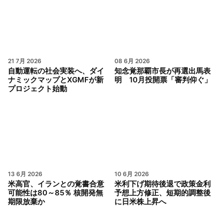
21 7月 2026
08 6月 2026
自動運転の社会実装へ、ダイ
知念覚那覇市長が再選出馬表
ナミックマップとXGMFが新
明 10月投開票「審判仰ぐ」
プロジェクト始動
13 6月 2026
10 6月 2026
米高官、イランとの覚書合意
米利下げ期待後退で政策金利
可能性は80～85％ 核開発無
予想上方修正、短期的調整後
期限放棄か
に日米株上昇へ