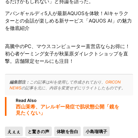
るだけかもしれない」と持論を語った。
アバンギャルディ5人が最新AQUOSを体験！AIキャラク
ターとの会話が楽しめる新サービス「AQUOS AI」の魅力
を徹底紹介
高騰中のPC、マウスコンピューター直営店ならお得に！
初心者ゲーミング女子が秋葉原ダイレクトショップを直
撃。店舗限定セールにも注目！
編集部注：
この記事はAIを使用して作成されており、
ORICON
NEWS
の記事を元に、内容を変更せずにリライトしたものです。
Read Also
西山茉希、アレルギー発症で肌状態公開「鏡を
見たくない」
えぇぇ
と驚きの声
体験を告白
小島瑠璃子