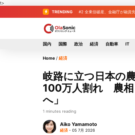
t>
TRENDING
#2
#3
破産した全東信、債権者63
全東信破産、金融庁が
国内
国際
政治
経済
自動車
IT
Home
/
経済
岐路に立つ日本の
100万人割れ 農
へ」
1 minutes reading
Aiko Yamamoto
経済
- 05 7月 2026