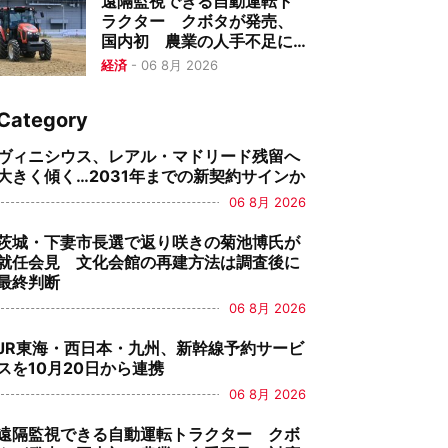
遠隔監視できる自動運転ト
ラクター クボタが発売、
国内初 農業の人手不足に
対応
経済
-
06 8月 2026
Category
ヴィニシウス、レアル・マドリード残留へ
大きく傾く…2031年までの新契約サインか
06 8月 2026
茨城・下妻市長選で返り咲きの菊池博氏が
就任会見 文化会館の再建方法は調査後に
最終判断
06 8月 2026
JR東海・西日本・九州、新幹線予約サービ
スを10月20日から連携
06 8月 2026
遠隔監視できる自動運転トラクター クボ