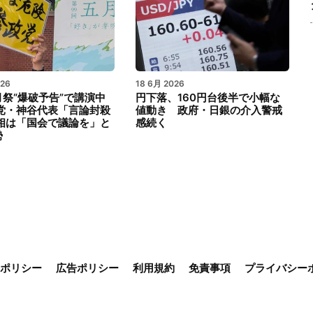
026
18 6月 2026
祭“爆破予告”で講演中
円下落、160円台後半で小幅な
政党・神谷代表「言論封殺
値動き 政府・日銀の介入警戒
首相は「国会で議論を」と
感続く
勢
ieポリシー
広告ポリシー
利用規約
免責事項
プライバシー