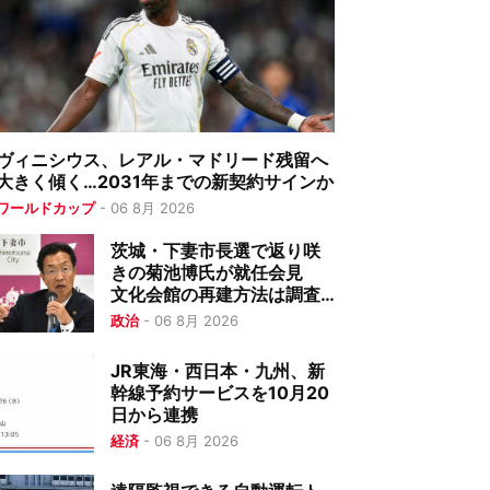
ヴィニシウス、レアル・マドリード残留へ
大きく傾く…2031年までの新契約サインか
ワールドカップ
-
06 8月 2026
茨城・下妻市長選で返り咲
きの菊池博氏が就任会見
文化会館の再建方法は調査
後に最終判断
政治
-
06 8月 2026
JR東海・西日本・九州、新
幹線予約サービスを10月20
日から連携
経済
-
06 8月 2026