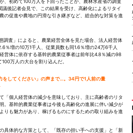
が、初めて100万人を下回ったことが、農林水産省の調査
閣議後記者会見で、この結果を受け、高齢化によるリタイ
農の促進や農地の円滑な引き継ぎなど、総合的な対策を進
動態調査」によると、農業経営全体を見た場合、法人経営体
.6％増の10万1千人、従業員数も同1.6％増の24万6千人
営体に依存する基幹的農業従事者は前年比4.8％減の98
100万人の大台を割り込んだ。
力をしてください」の声まで…。34円で1人前の量
想
て「個人経営体の減少を意味しており、主に高齢者のリタ
明。基幹的農業従事者は今後も高齢化の進展に伴い減少が
よりも魅力があり、稼げるものにするための取り組みを進
の具体的な方策として、「既存の担い手への支援」と「新