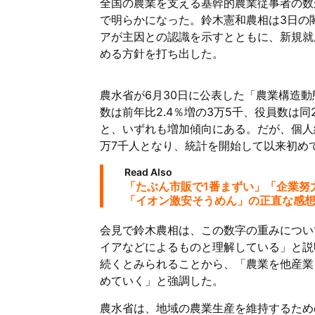
全国の農業を支える基幹的農業従事者の数
で明らかになった。鈴木憲和農相は3日の
アが主因との認識を示すとともに、新規就
める方針を打ち出した。
農水省が6月30日に公表した「農業構造
数は前年比2.4％増の3万5千、役員数は同2
と、いずれも増加傾向にある。だが、個人経
万7千人となり、統計を開始して以来初めて
Read Also
「たぶん市販で1番まずい」「企業努
「イオン激安そうめん」の正直な感
会見で鈴木農相は、この数字の重みについ
イアなどによるものと理解している」と説
続くとみられることから、「農業を他産業
めていく」と強調した。
農水省は、地域の農業生産を維持するため