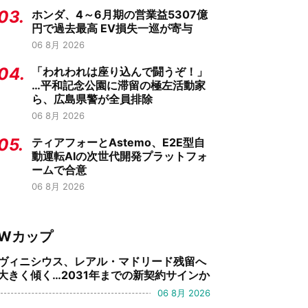
03.
ホンダ、4～6月期の営業益5307億
円で過去最高 EV損失一巡が寄与
06 8月 2026
04.
「われわれは座り込んで闘うぞ！」
…平和記念公園に滞留の極左活動家
ら、広島県警が全員排除
06 8月 2026
05.
ティアフォーとAstemo、E2E型自
動運転AIの次世代開発プラットフォ
ームで合意
06 8月 2026
Wカップ
ヴィニシウス、レアル・マドリード残留へ
大きく傾く…2031年までの新契約サインか
06 8月 2026