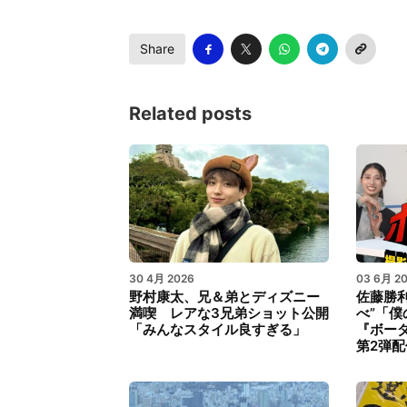
Share
Related posts
30 4月 2026
03 6月 2
野村康太、兄＆弟とディズニー
佐藤勝
満喫 レアな3兄弟ショット公開
べ”「
「みんなスタイル良すぎる」
『ボー
第2弾配