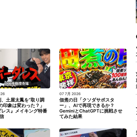
026
07 7月 2026
利、土屋太鳳を“取り調
佃煮の日「クソダサポスタ
僕の印象は変わった？」
ー」、AIで再現できるか？
ダレス』メイキング特番
GeminiとChatGPTに挑戦させ
信
てみた結果