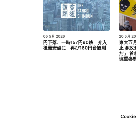
05 5月 2026
20 5月 2
円下落、一時157円90銭 介入
東大五月
後最安値に 再び160円台観測
止 参
だ」 
慎重姿
Cook